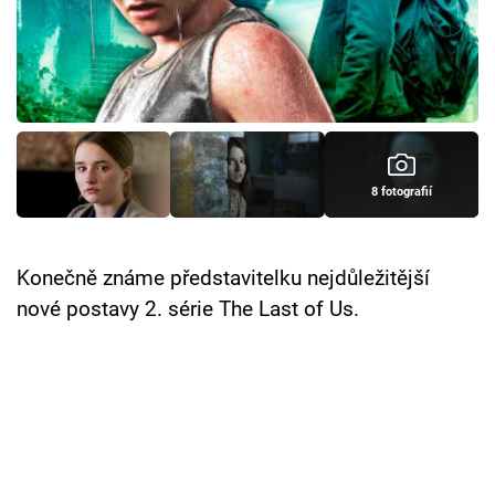
Cool Esport
Pořady
TV Program
Sledujte prima+
8 fotografií
Přihlášení
Konečně známe představitelku nejdůležitější
nové postavy 2. série The Last of Us.
Sledujte nás