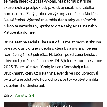
zejména hereckou část výkonu. Má k tomu patřičné
zkušenosti a předpoklady jako dvojnásobná držitelka
nominace na Zlatý glóbus za výkony v seriálech Absťák a
Neuvěřitelná. Výrazné role měla třeba taky ve snímcích
Nikdo tě nezachrání, Šprtky to chtěj taky, Rosaline nebo
Vstupenka do ráje.
Druhá sezóna seriálu The Last of Us má zpracovat zhruba
první polovinu druhé videohry, která byla svým příběhem
rozmáchlejší než jednička. Natáčení pozdržené loňskou
stávkou by mělo začít co nevidět. Výsledek uvidíme v roce
2025. Tvůrci zůstávají Craig Mazin (Černobyl) a Neil
Druckmann, který už s Kaitlyn Dever dříve spolupracoval –
byla totiž představitelkou jedné z postav ve čtvrtém dílu
videoherního Uncharted.
Zdroj:
Variety
,
IGN
Failed to fetch