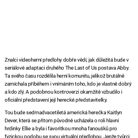
Znalci videoherní předlohy dobře vědí, jak důležitá bude v
seriálové adaptaci druhého The Last of Us postava Abby.
Ta svého času rozdělila herní komunitu, jelikož brutálně
zamíchala příběhem i vnímáním toho, kdo je vlastně dobrý
a kdo zlý. A podobnou kontroverzi okamžitě vzbudilo i
oficiální představení její herecké představitelky.
Tou bude sedmadvacetiletá americká herečka Kaitlyn
Dever, která se přitom původně ucházela o roli hlavní
hrdinky Ellie a byla i favoritkou mnoha fanoušků pro
fyzickou podobu se svou virtuální předlohou. Jenže tvůrci