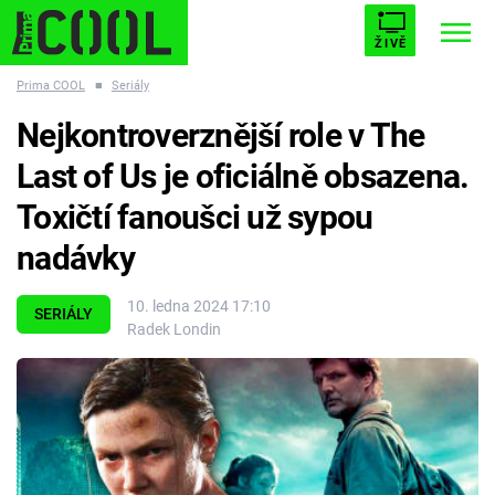
ŽIVĚ
Prima COOL
■
Seriály
STARHOUSE
BUFFY, PŘEMOŽITELKA UPÍRŮ
Trendy:
Nejkontroverznější role v The
ESCAPE
PLNEJ KOTEL
AVENGERS 5
Last of Us je oficiálně obsazena.
Toxičtí fanoušci už sypou
nadávky
Témata
10. ledna 2024 17:10
SERIÁLY
Radek Londin
Filmy
Seriály
Hry