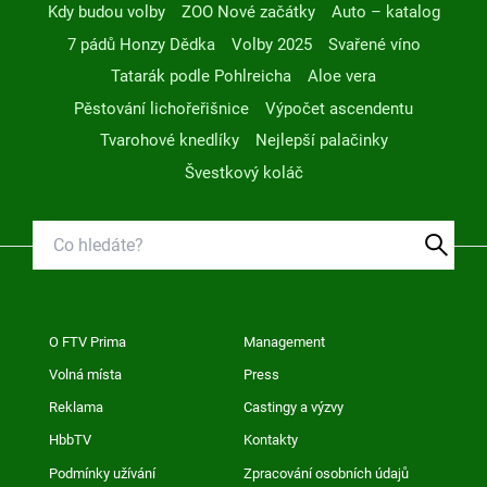
Kdy budou volby
ZOO Nové začátky
Auto – katalog
7 pádů Honzy Dědka
Volby 2025
Svařené víno
Tatarák podle Pohlreicha
Aloe vera
Pěstování lichořeřišnice
Výpočet ascendentu
Tvarohové knedlíky
Nejlepší palačinky
Švestkový koláč
O FTV Prima
Management
Volná místa
Press
Reklama
Castingy a výzvy
HbbTV
Kontakty
Podmínky užívání
Zpracování osobních údajů