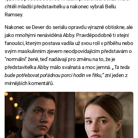
chtěli mladší představitelku a nakonec vybrali Bellu
Ramsey.
Nakonec se Dever do seriálu opravdu výrazně obtiskne, ale
jako mnohými nenáviděná Abby. Pravděpodobně ti stejní
fanoušci, kterým postava vadila už svou rolí v příběhu nebo
svým maskulinním zjevem neodpovídajícím představám o
"normální" ženě, teď nadávají pro změnu na to, že je
představitelka Abby málo svalnatá a moc jemná.
„Ta teda
bude potřebovat pořádnou porci hodin ve fitku,“
zní jeden z
mírnějších komentářů.