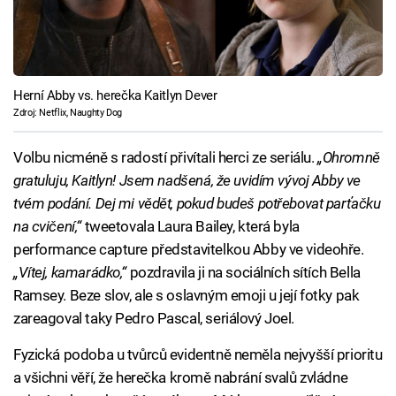
Herní Abby vs. herečka Kaitlyn Dever
Zdroj: Netflix, Naughty Dog
Volbu nicméně s radostí přivítali herci ze seriálu.
„Ohromně
gratuluju, Kaitlyn! Jsem nadšená, že uvidím vývoj Abby ve
tvém podání. Dej mi vědět, pokud budeš potřebovat parťačku
na cvičení,“
tweetovala Laura Bailey, která byla
performance capture představitelkou Abby ve videohře.
„Vítej, kamarádko,“
pozdravila ji na sociálních sítích Bella
Ramsey. Beze slov, ale s oslavným emoji u její fotky pak
zareagoval taky Pedro Pascal, seriálový Joel.
Fyzická podoba u tvůrců evidentně neměla nejvyšší prioritu
a všichni věří, že herečka kromě nabrání svalů zvládne