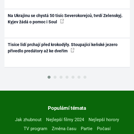
Na Ukrajinu se chystá 50 tisíc Severokorejců, tvrdí Zelenskyj.
Kyjev žádá o pomoc i Soul
Tisíce lidí prchají před krokodýly. Stoupající keňské jezero
přivedlo predátory až ke dveřím
Populární témata
Jak zhubnout
Nejlepší filmy 2024
Nejlepší horory
TV program
Změna času
Partie
Počasí