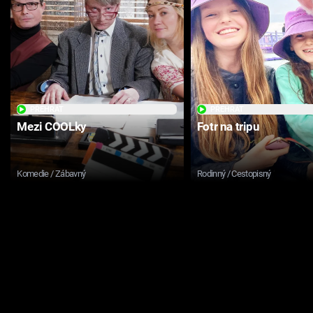
PŘEHRÁT
PŘEHRÁT
Mezi COOLky
Fotr na tripu
Komedie / Zábavný
Rodinný / Cestopisný