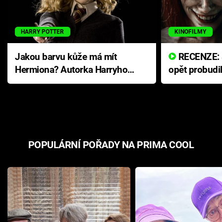
HARRY POTTER
KINOFILMY
Jakou barvu kůže má mít
RECENZE: Smrtelné zlo se
Hermiona? Autorka Harryho
opět probudi
Pottera přišla s ráznou
přichází s n
odpovědí
hororovou n
POPULÁRNÍ POŘADY NA PRIMA COOL