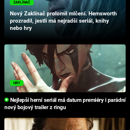
ZAKLÍNAČ
Cool Esport
Nový Zaklínač prolomil mlčení. Hemsworth
Pořady
prozradil, jestli má nejradši seriál, knihy
nebo hry
TV Program
Sledujte prima+
Přihlášení
HRY
Sledujte nás
Nejlepší herní seriál má datum premiéry i parádní
nový bojový trailer z ringu