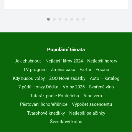
Populární témata
Jak zhubnout
Nejlepší filmy 2024
Nejlepší horory
TV program
Změna času
Partie
Počasí
Kdy budou volby
ZOO Nové začátky
Auto – katalog
7 pádů Honzy Dědka
Volby 2025
Svařené víno
Tatarák podle Pohlreicha
Aloe vera
Pěstování lichořeřišnice
Výpočet ascendentu
Tvarohové knedlíky
Nejlepší palačinky
Švestkový koláč