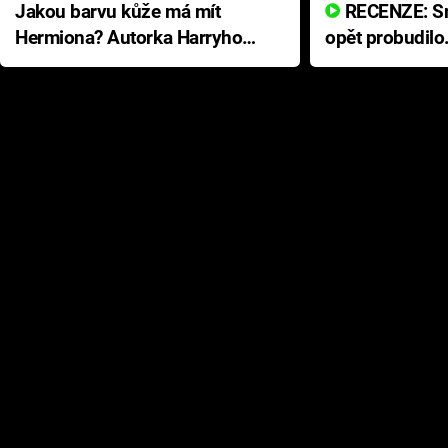
Jakou barvu kůže má mít
RECENZE: Smrtelné zlo se
Hermiona? Autorka Harryho
opět probudilo
Pottera přišla s ráznou
přichází s neo
odpovědí
hororovou nab