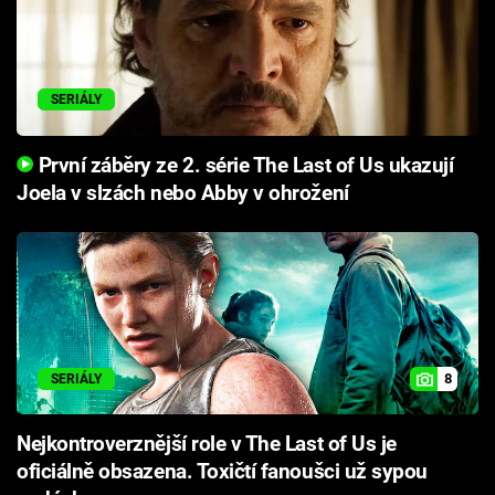
SERIÁLY
První záběry ze 2. série The Last of Us ukazují
Joela v slzách nebo Abby v ohrožení
8
SERIÁLY
Nejkontroverznější role v The Last of Us je
oficiálně obsazena. Toxičtí fanoušci už sypou