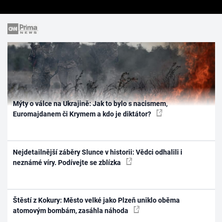
Mýty o válce na Ukrajině: Jak to bylo s nacismem,
Euromajdanem či Krymem a kdo je diktátor?
Nejdetailnější záběry Slunce v historii: Vědci odhalili i
neznámé víry. Podívejte se zblízka
Štěstí z Kokury: Město velké jako Plzeň uniklo oběma
atomovým bombám, zasáhla náhoda