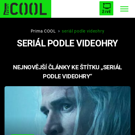
ŽIVĚ
STARHOUSE
BUFFY, PŘEMOŽITELKA UPÍRŮ
Trendy:
Prima COOL
seriál podle videohry
SERIÁL PODLE VIDEOHRY
ESCAPE
PLNEJ KOTEL
AVENGERS 5
NEJNOVĚJŠÍ ČLÁNKY KE ŠTÍTKU „SERIÁL
PODLE VIDEOHRY“
Témata
Filmy
Seriály
Hry