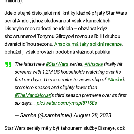
milionu).
Jde o stejné číslo, jaké měl kritiky kladně přijatý Star Wars
seriál Andor, jehož sledovanost však v kancelářích
Disneyho moc radosti neudělala – obzvlášť když
showrunnerovi Tonymu Gilroyovi rovnou slíbili i druhou
dvanáctidílnou sezonu.
Ahsoka má taky solidní recenze
,
bohužel ji však provází i podobná vlažnost publika.
The latest new
#StarWars
series,
#Ahsoka
finally hit
screens with 1.2M US households watching over its
first six days. This is similar to viewership of
#Andor
's
premiere season and slightly lower than
#TheMandalorian
's third season premiere over its first
six days.…
pic.twitter.com/ymspRP15Es
— Samba (@sambaintel)
August 28, 2023
Star Wars seriály měly být tahounem služby Disney+, což