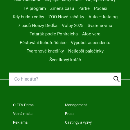
TV program
Změna času
Partie
Počasí
Kdy budou volby
ZOO Nové začátky
Auto – katalog
7 pádů Honzy Dědka
Volby 2025
Svařené víno
Tatarák podle Pohlreicha
Aloe vera
Pěstování lichořeřišnice
Výpočet ascendentu
Tvarohové knedlíky
Nejlepší palačinky
Švestkový koláč
O FTV Prima
Management
Volná místa
Press
Reklama
Castingy a výzvy