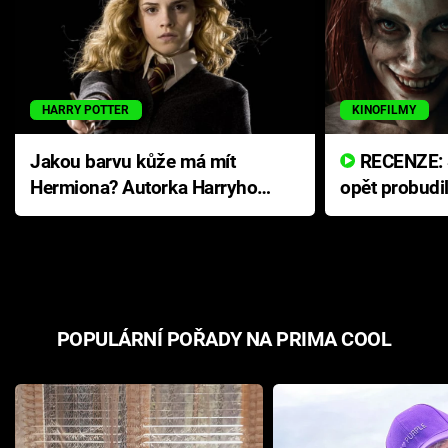
HARRY POTTER
KINOFILMY
Jakou barvu kůže má mít
RECENZE: Smrtelné zlo se
Hermiona? Autorka Harryho
opět probudi
Pottera přišla s ráznou
přichází s n
odpovědí
hororovou n
POPULÁRNÍ POŘADY NA PRIMA COOL