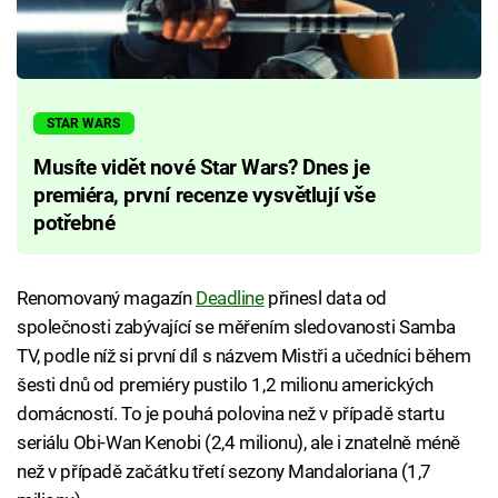
STAR WARS
Musíte vidět nové Star Wars? Dnes je
premiéra, první recenze vysvětlují vše
potřebné
Renomovaný magazín
Deadline
přinesl data od
společnosti zabývající se měřením sledovanosti Samba
TV, podle níž si první díl s názvem Mistři a učedníci během
šesti dnů od premiéry pustilo 1,2 milionu amerických
domácností. To je pouhá polovina než v případě startu
seriálu Obi-Wan Kenobi (2,4 milionu), ale i znatelně méně
než v případě začátku třetí sezony Mandaloriana (1,7