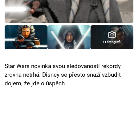
Cool Esport
Pořady
TV Program
11 fotografií
Sledujte prima+
Star Wars novinka svou sledovaností rekordy
Přihlášení
zrovna netrhá. Disney se přesto snaží vzbudit
dojem, že jde o úspěch.
Sledujte nás