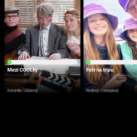
PŘEHRÁT
PŘEHRÁT
Mezi COOLky
Fotr na tripu
Komedie / Zábavný
Rodinný / Cestopisný