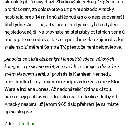
aktuálně příliš nevychází. Studio však rychle přispěchalo s
prohlášením, že celosvětově už první epizoda Ahsoky
nasbírala přes 14 milionů zhlédnutí a šlo o nejsledovanější
titul týdne. Ano... největší premiéra týdne byla ten týden
nejsledovanější! Na srovnatelné statistiky ostatních seriálů
pochopitelně nedošlo, takže lepší obrázek o zájmu diváku
stále nabízí měření Samba TV, přestože není celosvětové.
„Ahsoka se stala oblíbenkyní fanoušků všech věkových
kategorií a je skvělé vidět, že i nadále rezonuje u diváků ve
svém vlastním seriálu,“
prohlásila Kathleen Kennedy,
prezidentka firmy Lucasfilm zodpovědné za značky Star
Wars a Indiana Jones. Až nadcházející týdny ukážou,
nakolik její prohlášení odráželo realitu. Jelikož druhý díl
Ahsoky nasbíral už jenom 965 tisíc přehrání, je na místě
spíše skepse.
Zdroj:
Deadline