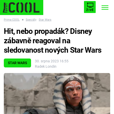
ŽIVĚ
Prima COOL
■
Speciály
Star Wars
STARHOUSE
BUFFY, PŘEMOŽITELKA UPÍRŮ
Trendy:
Hit, nebo propadák? Disney
ESCAPE
PLNEJ KOTEL
AVENGERS 5
zábavně reagoval na
sledovanost nových Star Wars
30. srpna 2023 16:55
STAR WARS
Radek Londin
Témata
Filmy
Seriály
Hry