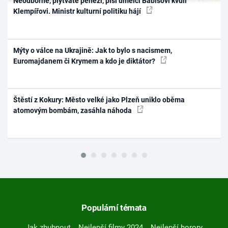
Neodborné, plýtváte penězi, píší umělci Babišovi kvůli
Klempířovi. Ministr kulturní politiku hájí
Mýty o válce na Ukrajině: Jak to bylo s nacismem,
Euromajdanem či Krymem a kdo je diktátor?
Štěstí z Kokury: Město velké jako Plzeň uniklo oběma
atomovým bombám, zasáhla náhoda
Populární témata
Jak zhubnout
Nejlepší filmy 2024
Nejlepší horory