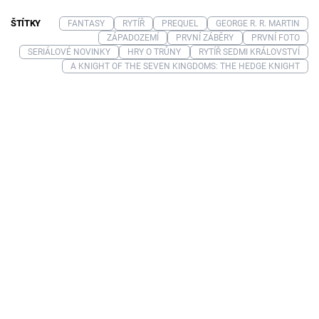
ŠTÍTKY
FANTASY
RYTÍŘ
PREQUEL
GEORGE R. R. MARTIN
ZÁPADOZEMÍ
PRVNÍ ZÁBĚRY
PRVNÍ FOTO
SERIÁLOVÉ NOVINKY
HRY O TRŮNY
RYTÍŘ SEDMI KRÁLOVSTVÍ
A KNIGHT OF THE SEVEN KINGDOMS: THE HEDGE KNIGHT