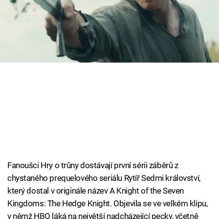
Cool Esport
Pořady
TV Program
Sledujte prima+
Přihlášení
Sledujte nás
Fanoušci Hry o trůny dostávají první sérii záběrů z
chystaného prequelového seriálu Rytíř Sedmi království,
který dostal v originále název A Knight of the Seven
Kingdoms: The Hedge Knight. Objevila se ve velkém klipu,
v němž HBO láká na největší nadcházející pecky, včetně