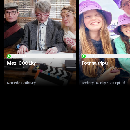
PŘEHRÁT
PŘEHRÁT
Mezi COOLky
Fotr na tripu
Komedie / Zábavný
Rodinný / Reality / Cestopisný