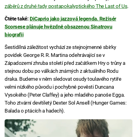
záběrů z druhé řady postapokalyptického The Last of Us
.
Čtěte také:
DiCaprio jako jazzová legenda. Režisér
Scorsese plánuje hvězdně obsazenou Sinatrovu
biografii
Šestidílná záležitost vychází ze stejnojmenné sbírky
povídek George R. R. Martina odehrávající se v
Západozemí zhruba století před začátkem Hry o trůny a
stejnou dobu po válkách známých z aktuálního Rodu
draka. Budeme v něm sledovat osudy toulavého rytíře
velmi nízkého původu i pochybné pověsti Duncana
Vysokého (Peter Claffey) a jeho mladého panoše Egga.
Toho ztvární devítiletý Dexter Sol Ansell (Hunger Games:
Balada o ptácích a hadech).