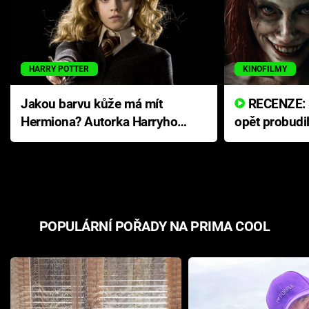
HARRY POTTER
KINOFILMY
Jakou barvu kůže má mít
RECENZE: Smrtelné zlo se
Hermiona? Autorka Harryho
opět probudi
Pottera přišla s ráznou
přichází s n
odpovědí
hororovou n
POPULÁRNÍ POŘADY NA PRIMA COOL