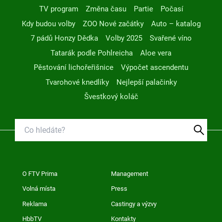
TV program
Změna času
Partie
Počasí
Kdy budou volby
ZOO Nové začátky
Auto – katalog
7 pádů Honzy Dědka
Volby 2025
Svařené víno
Tatarák podle Pohlreicha
Aloe vera
Pěstování lichořeřišnice
Výpočet ascendentu
Tvarohové knedlíky
Nejlepší palačinky
Švestkový koláč
O FTV Prima
Management
Volná místa
Press
Reklama
Castingy a výzvy
HbbTV
Kontakty