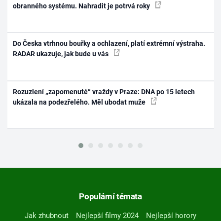
obranného systému. Nahradit je potrvá roky
Do Česka vtrhnou bouřky a ochlazení, platí extrémní výstraha.
RADAR ukazuje, jak bude u vás
Rozuzlení „zapomenuté“ vraždy v Praze: DNA po 15 letech
ukázala na podezřelého. Měl ubodat muže
Populární témata
Jak zhubnout
Nejlepší filmy 2024
Nejlepší horory