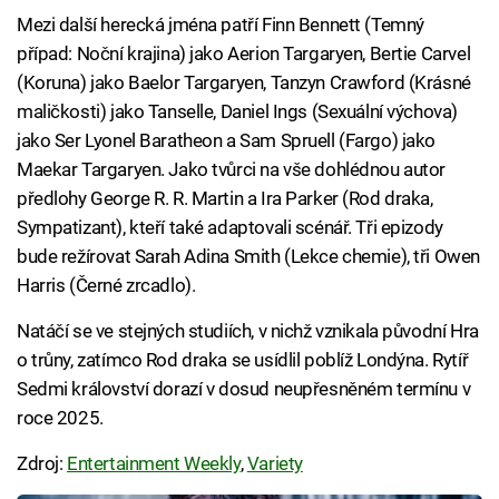
Mezi další herecká jména patří Finn Bennett (Temný
případ: Noční krajina) jako Aerion Targaryen, Bertie Carvel
(Koruna) jako Baelor Targaryen, Tanzyn Crawford (Krásné
maličkosti) jako Tanselle, Daniel Ings (Sexuální výchova)
jako Ser Lyonel Baratheon a Sam Spruell (Fargo) jako
Maekar Targaryen. Jako tvůrci na vše dohlédnou autor
předlohy George R. R. Martin a Ira Parker (Rod draka,
Sympatizant), kteří také adaptovali scénář. Tři epizody
bude režírovat Sarah Adina Smith (Lekce chemie), tři Owen
Harris (Černé zrcadlo).
Natáčí se ve stejných studiích, v nichž vznikala původní Hra
o trůny, zatímco Rod draka se usídlil poblíž Londýna. Rytíř
Sedmi království dorazí v dosud neupřesněném termínu v
roce 2025.
Zdroj:
Entertainment Weekly
,
Variety