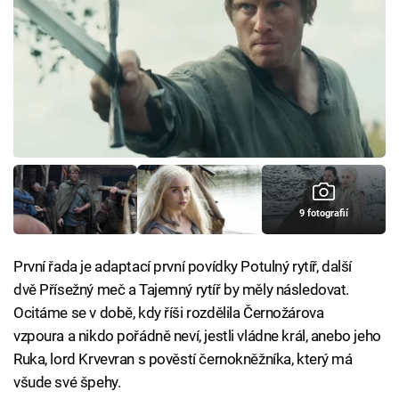
9 fotografií
První řada je adaptací první povídky Potulný rytíř, další
dvě Přísežný meč a Tajemný rytíř by měly následovat.
Ocitáme se v době, kdy říši rozdělila Černožárova
vzpoura a nikdo pořádně neví, jestli vládne král, anebo jeho
Ruka, lord Krvevran s pověstí černokněžníka, který má
všude své špehy.