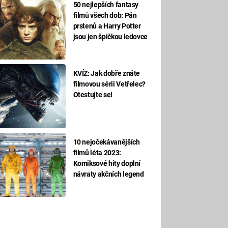
50 nejlepších fantasy
filmů všech dob: Pán
prstenů a Harry Potter
jsou jen špičkou ledovce
KVÍZ: Jak dobře znáte
filmovou sérii Vetřelec?
Otestujte se!
10 nejočekávanějších
filmů léta 2023:
Komiksové hity doplní
návraty akčních legend