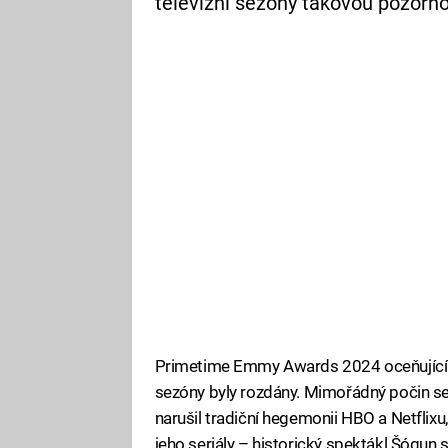
televizní sezóny takovou pozorno
Primetime Emmy Awards 2024 oceňující ne
sezóny byly rozdány. Mimořádný počin se
narušil tradiční hegemonii HBO a Netflixu
jeho seriály – historický spektákl Šógu