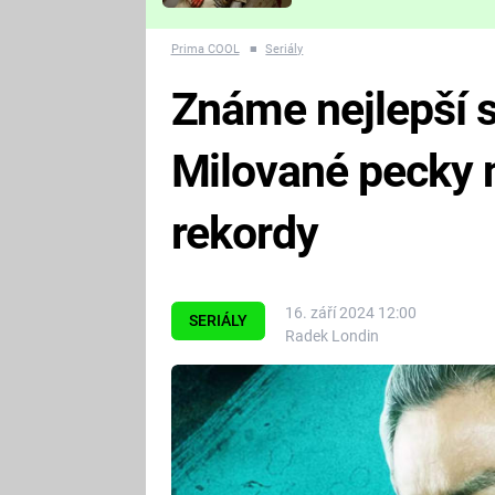
Které děsivé pecky vám
nejvíc zvednou tep?
Prima COOL
■
Seriály
Známe nejlepší s
Milované pecky n
rekordy
16. září 2024 12:00
SERIÁLY
Radek Londin