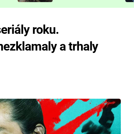
představit
eriály roku.
ezklamaly a trhaly