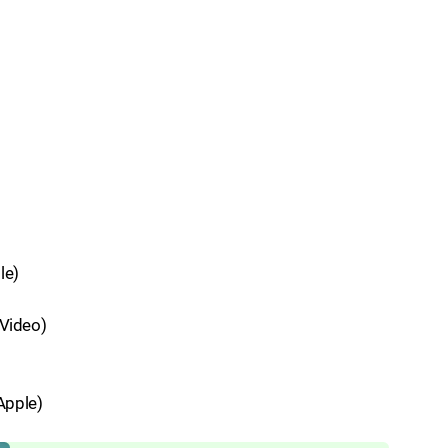
le)
 Video)
Apple)