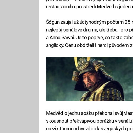
restauračního prostředí Medvěd s jedená
Šógun zaujal už úctyhodným počtem 25 nom
nejlepší seriálové drama, ale třeba i pro 
a Annu Sawai. Je to poprvé, co takto zab
anglicky. Cenu obdrželi i herci původem 
Medvěd o jednu sošku překonal svůj vlast
skousnout překvapivou porážku v seriálu r
mezi stárnoucí hvězdou lasvegaských pod