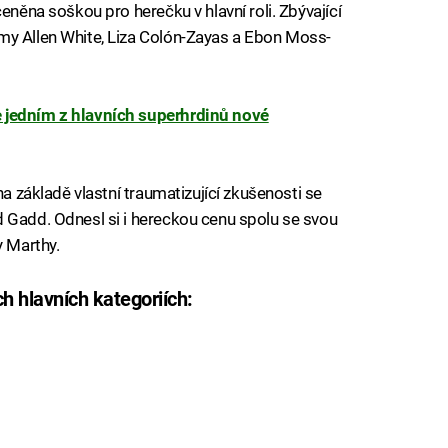
eněna soškou pro herečku v hlavní roli. Zbývající
my Allen White, Liza Colón-Zayas a Ebon Moss-
 jedním z hlavních superhrdinů nové
na základě vlastní traumatizující zkušenosti se
 Gadd. Odnesl si i hereckou cenu spolu se svou
y Marthy.
 hlavních kategoriích: