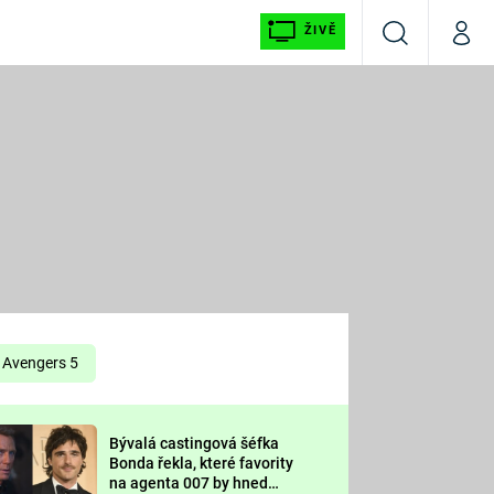
ŽIVĚ
Vyhledávání
Můj p
Prima+
É
CNN Prima NEWS
E
Prima FRESH
ŠÍ
Prima LIVING
E
Prima Ženy
Avengers 5
Prima LAJK
Bývalá castingová šéfka
OOL
Bonda řekla, které favority
Sledujte nás
na agenta 007 by hned