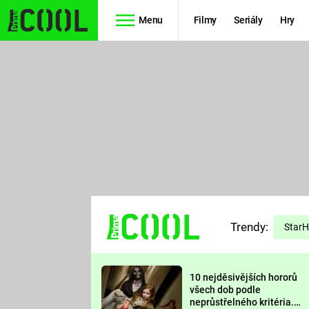
Menu
Filmy
Seriály
Hry
Seriály
Filmy
SIMPSONOVI
STAR WARS
HVĚZDNÁ
AVENGERS
BRÁNA
RYCHLE A
TEORIE
ZBĚSILE 10
Trendy:
VELKÉHO
Star
PREDÁTOR
TŘESKU
10 nejděsivějších hororů
FUTURAMA
všech dob podle
neprůstřelného kritéria.