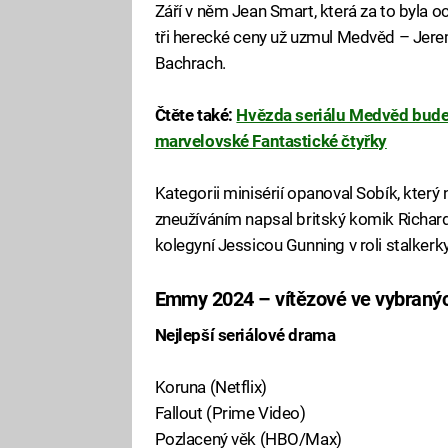
Září v něm Jean Smart, která za to byla oc
tři herecké ceny už uzmul Medvěd – Jere
Bachrach.
Čtěte také:
Hvězda seriálu Medvěd bude
marvelovské Fantastické čtyřky
Kategorii minisérií opanoval Sobík, který 
zneužíváním napsal britský komik Richard
kolegyní Jessicou Gunning v roli stalkerk
Emmy 2024 – vítězové ve vybraných
Nejlepší seriálové drama
Koruna (Netflix)
Fallout (Prime Video)
Pozlacený věk (HBO/Max)