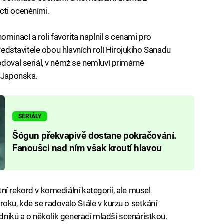
cti oceněními.
inací a roli favorita naplnil s cenami pro
představitele obou hlavních rolí Hirojukiho Sanadu
odoval seriál, v němž se nemluví primárně
z Japonska.
SERIÁLY
Šógun překvapivě dostane pokračování.
Fanoušci nad ním však kroutí hlavou
ní rekord v komediální kategorii, ale musel
oku, kde se radovalo Stále v kurzu o setkání
niků a o několik generací mladší scenáristkou.