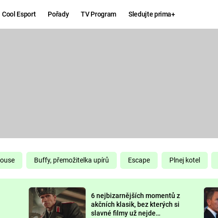
Cool Esport
Pořady
TV Program
Sledujte prima+
Hry
Zábava
MAFIA
ZÁBAVN
GALERI
GTA 6
NEJLEP
KINGDOM
KOMEDI
COME:
DELIVERANCE
CHUCK
House
Buffy, přemožitelka upírů
Escape
Plnej kotel
NORRIS
ESPORT
6 nejbizarnějších momentů z
DEADP
akčních klasik, bez kterých si
slavné filmy už nejde