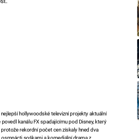
st.
jlepší hollywoodské televizní projekty aktuální
 povedl kanálu FX spadajícímu pod Disney, který
, protože rekordní počet cen získaly hned dva
n s osmnácti soškami a komediální drama z