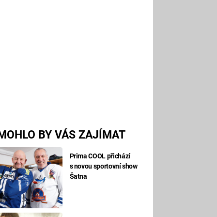
MOHLO BY VÁS ZAJÍMAT
Prima COOL přichází
s novou sportovní show
Šatna