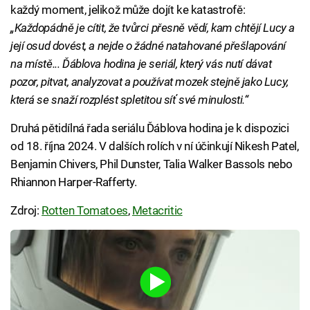
každý moment, jelikož může dojít ke katastrofě:
„Každopádně je cítit, že tvůrci přesně vědí, kam chtějí Lucy a
její osud dovést, a nejde o žádné natahované přešlapování
na místě... Ďáblova hodina je seriál, který vás nutí dávat
pozor, pitvat, analyzovat a používat mozek stejně jako Lucy,
která se snaží rozplést spletitou síť své minulosti.“
Druhá pětidílná řada seriálu Ďáblova hodina je k dispozici
od 18. října 2024. V dalších rolích v ní účinkují Nikesh Patel,
Benjamin Chivers, Phil Dunster, Talia Walker Bassols nebo
Rhiannon Harper-Rafferty.
Zdroj:
Rotten Tomatoes
,
Metacritic