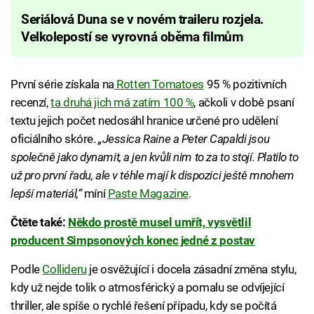
Seriálová Duna se v novém traileru rozjela.
Velkolepostí se vyrovná oběma filmům
První série získala na
Rotten Tomatoes
95 % pozitivních
recenzí,
ta druhá jich má zatím 100 %
, ačkoli v době psaní
textu jejich počet nedosáhl hranice určené pro udělení
oficiálního skóre.
„Jessica Raine a Peter Capaldi jsou
společně jako dynamit, a jen kvůli nim to za to stojí. Platilo to
už pro první řadu, ale v téhle mají k dispozici ještě mnohem
lepší materiál,“
míní
Paste Magazine
.
Čtěte také:
Někdo prostě musel umřít, vysvětlil
producent Simpsonových konec jedné z postav
Podle
Collideru
je osvěžující i docela zásadní změna stylu,
kdy už nejde tolik o atmosférický a pomalu se odvíjející
thriller, ale spíše o rychlé řešení případu, kdy se počítá