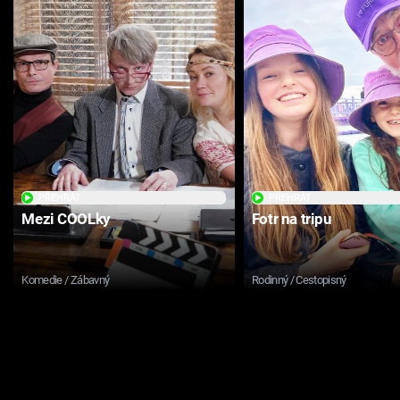
PŘEHRÁT
PŘEHRÁT
Mezi COOLky
Fotr na tripu
Komedie / Zábavný
Rodinný / Cestopisný