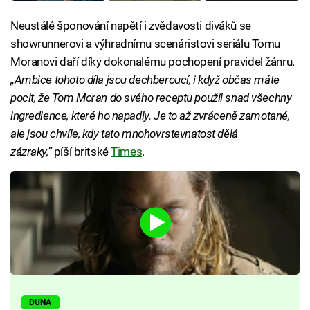
Neustálé šponování napětí i zvědavosti diváků se
showrunnerovi a výhradnímu scenáristovi seriálu Tomu
Moranovi daří díky dokonalému pochopení pravidel žánru.
„Ambice tohoto díla jsou dechberoucí, i když občas máte
pocit, že Tom Moran do svého receptu použil snad všechny
ingredience, které ho napadly. Je to až zvráceně zamotané,
ale jsou chvíle, kdy tato mnohovrstevnatost dělá
zázraky,“
píší britské
Times
.
DUNA