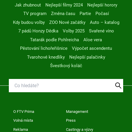
Jak zhubnout
Nejlepší filmy 2024
Nejlepší horory
TV program
Změna času
Partie
Počasí
Kdy budou volby
ZOO Nové začátky
Auto – katalog
7 pádů Honzy Dědka
Volby 2025
Svařené víno
Tatarák podle Pohlreicha
Aloe vera
Pěstování lichořeřišnice
Výpočet ascendentu
Tvarohové knedlíky
Nejlepší palačinky
Švestkový koláč
O FTV Prima
Management
Volná místa
Press
Reklama
Castingy a výzvy