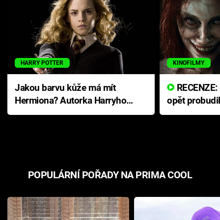
HARRY POTTER
KINOFILMY
Jakou barvu kůže má mít
RECENZE: Smrtelné zlo se
Hermiona? Autorka Harryho
opět probudi
Pottera přišla s ráznou
přichází s n
odpovědí
hororovou n
POPULÁRNÍ POŘADY NA PRIMA COOL