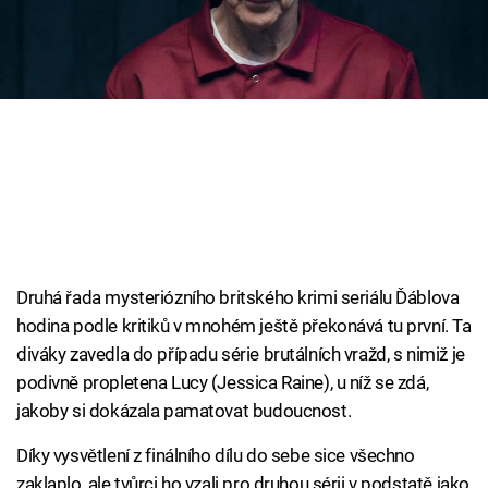
Cool Esport
Pořady
TV Program
Sledujte prima+
Přihlášení
Druhá řada mysteriózního britského krimi seriálu Ďáblova
hodina podle kritiků v mnohém ještě překonává tu první. Ta
Sledujte nás
diváky zavedla do případu série brutálních vražd, s nimiž je
podivně propletena Lucy (Jessica Raine), u níž se zdá,
jakoby si dokázala pamatovat budoucnost.
Díky vysvětlení z finálního dílu do sebe sice všechno
zaklaplo, ale tvůrci ho vzali pro druhou sérii v podstatě jako