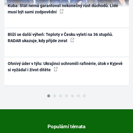
Kuba: Stát nemá garantovat nekonečný růst důchodů. Lidé
musí být sami zodpovědní
Blíží se další výheň: Teploty v Česku vyletí na 36 stupňů.
RADAR ukazuje, kdy přijde zvrat
Ohnivý úder v týlu: Ukrajinci ochromili rafinérie, útok v Kyjevě
si vyžádal i život dítěte
Populární témata