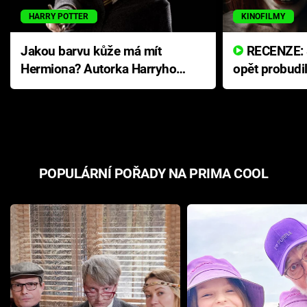
HARRY POTTER
KINOFILMY
Jakou barvu kůže má mít
RECENZE: Smrtelné zlo se
Hermiona? Autorka Harryho
opět probudi
Pottera přišla s ráznou
přichází s n
odpovědí
hororovou n
POPULÁRNÍ POŘADY NA PRIMA COOL