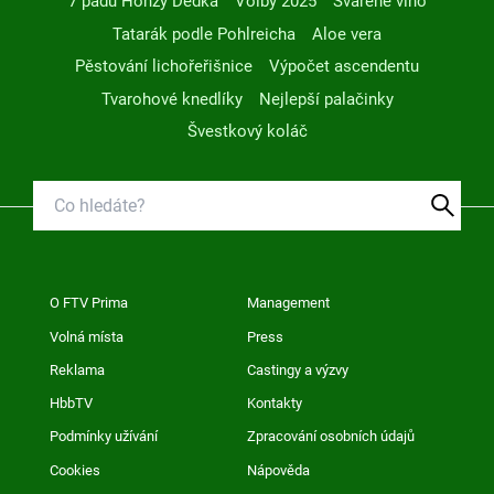
7 pádů Honzy Dědka
Volby 2025
Svařené víno
Tatarák podle Pohlreicha
Aloe vera
Pěstování lichořeřišnice
Výpočet ascendentu
Tvarohové knedlíky
Nejlepší palačinky
Švestkový koláč
O FTV Prima
Management
Volná místa
Press
Reklama
Castingy a výzvy
HbbTV
Kontakty
Podmínky užívání
Zpracování osobních údajů
Cookies
Nápověda