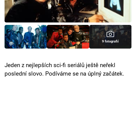
Cool Esport
Pořady
TV Program
9 fotografií
Sledujte prima+
Jeden z nejlepších sci-fi seriálů ještě neřekl
Přihlášení
poslední slovo. Podíváme se na úplný začátek.
Sledujte nás