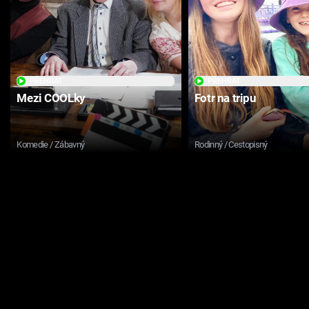
PŘEHRÁT
PŘEHRÁT
Mezi COOLky
Fotr na tripu
Komedie / Zábavný
Rodinný / Cestopisný