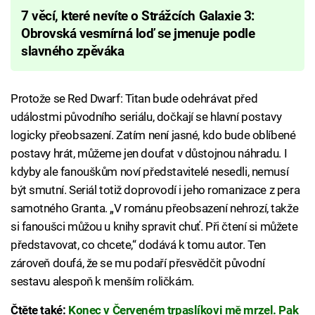
7 věcí, které nevíte o Strážcích Galaxie 3:
Obrovská vesmírná loď se jmenuje podle
slavného zpěváka
Protože se Red Dwarf: Titan bude odehrávat před
událostmi původního seriálu, dočkají se hlavní postavy
logicky přeobsazení. Zatím není jasné, kdo bude oblíbené
postavy hrát, můžeme jen doufat v důstojnou náhradu. I
kdyby ale fanouškům noví představitelé nesedli, nemusí
být smutní. Seriál totiž doprovodí i jeho romanizace z pera
samotného Granta. „V románu přeobsazení nehrozí, takže
si fanoušci můžou u knihy spravit chuť. Při čtení si můžete
představovat, co chcete,“ dodává k tomu autor. Ten
zároveň doufá, že se mu podaří přesvědčit původní
sestavu alespoň k menším roličkám.
Čtěte také:
Konec v Červeném trpaslíkovi mě mrzel. Pak