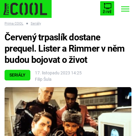
ŽIVĚ
Prima COOL
■
Seriály
STARHOUSE
BUFFY, PŘEMOŽITELKA UPÍRŮ
Trendy:
Červený trpaslík dostane
ESCAPE
PLNEJ KOTEL
AVENGERS 5
prequel. Lister a Rimmer v něm
budou bojovat o život
17. listopadu 2023 14:25
SERIÁLY
Filip Šula
Témata
Filmy
Seriály
Hry