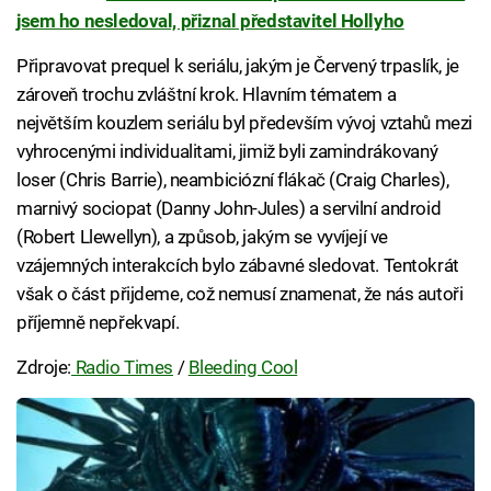
jsem ho nesledoval, přiznal představitel Hollyho
Připravovat prequel k seriálu, jakým je Červený trpaslík, je
zároveň trochu zvláštní krok. Hlavním tématem a
největším kouzlem seriálu byl především vývoj vztahů mezi
vyhrocenými individualitami, jimiž byli zamindrákovaný
loser (Chris Barrie), neambiciózní flákač (Craig Charles),
marnivý sociopat (Danny John-Jules) a servilní android
(Robert Llewellyn), a způsob, jakým se vyvíjejí ve
vzájemných interakcích bylo zábavné sledovat. Tentokrát
však o část přijdeme, což nemusí znamenat, že nás autoři
příjemně nepřekvapí.
Zdroje:
Radio Times
/
Bleeding Cool