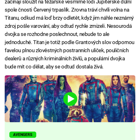
začínají sloužit na těžařské vesmírné lodi Jupiterské důlní
spole čnosti Červený trpaslík. Zrovna tráví chvíli volna na
Titanu, odkud má loď brzy odletět, když jim náhle neznámý
zdroj pošle varování, aby odtud rychle zmizeli. Nesourodá
dvojka se rozhodne poslechnout, nebude to ale
jednoduché. Titan je totiž podle Grantových slov odpornou
favelou plnou zlověstných postranních uliček, pouličních
dealerů a různých kriminálních živlů, a populární dvojka
bude mít co dělat, aby se odtud dostala živá.
AVENGERS