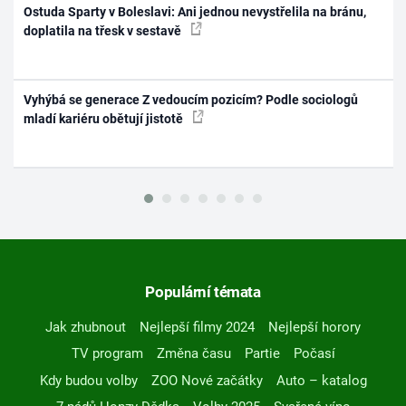
Ostuda Sparty v Boleslavi: Ani jednou nevystřelila na bránu,
doplatila na třesk v sestavě
Vyhýbá se generace Z vedoucím pozicím? Podle sociologů
mladí kariéru obětují jistotě
Populární témata
Jak zhubnout
Nejlepší filmy 2024
Nejlepší horory
TV program
Změna času
Partie
Počasí
Kdy budou volby
ZOO Nové začátky
Auto – katalog