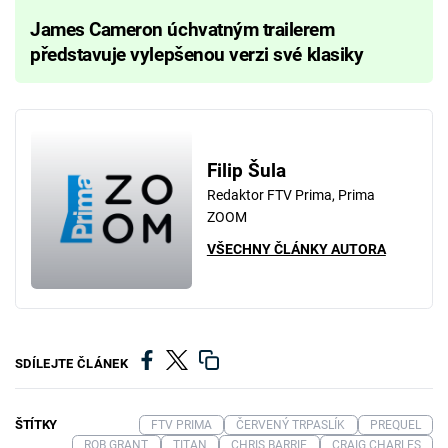
James Cameron úchvatným trailerem
představuje vylepšenou verzi své klasiky
Filip Šula
Redaktor FTV Prima, Prima
ZOOM
VŠECHNY ČLÁNKY AUTORA
SDÍLEJTE ČLÁNEK
ŠTÍTKY
FTV PRIMA
ČERVENÝ TRPASLÍK
PREQUEL
ROB GRANT
TITAN
CHRIS BARRIE
CRAIG CHARLES