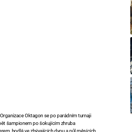
 Organizace Oktagon se po parádním turnaji
 opět šampionem po šokujícím zhruba
em, hodlá ve zbývajících dvou a půl měsících