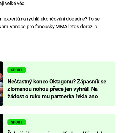
jí velké věci.
m expertů na rychlá ukončování dopadne? To se
, kam Vánoce pro fanoušky MMA letos dorazí o
SPORT
Nešťastný konec Oktagonu? Zápasník se
zlomenou nohou přece jen vyhrál! Na
žádost o ruku mu partnerka řekla ano
SPORT