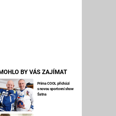
MOHLO BY VÁS ZAJÍMAT
Prima COOL přichází
s novou sportovní show
Šatna