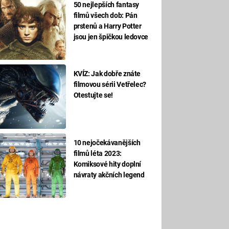
50 nejlepších fantasy
filmů všech dob: Pán
prstenů a Harry Potter
jsou jen špičkou ledovce
KVÍZ: Jak dobře znáte
filmovou sérii Vetřelec?
Otestujte se!
10 nejočekávanějších
filmů léta 2023:
Komiksové hity doplní
návraty akčních legend