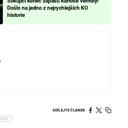
Šokující konec zápasu Karlose Vémoly!
Došlo na jedno z nejrychlejších KO
historie
a
SDÍLEJTE ČLÁNEK
KEITA