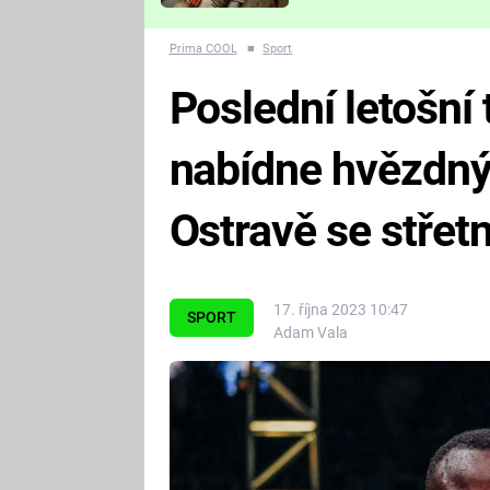
Které děsivé pecky vám
nejvíc zvednou tep?
Prima COOL
■
Sport
Poslední letošní
nabídne hvězdný 
Ostravě se střet
17. října 2023 10:47
SPORT
Adam Vala