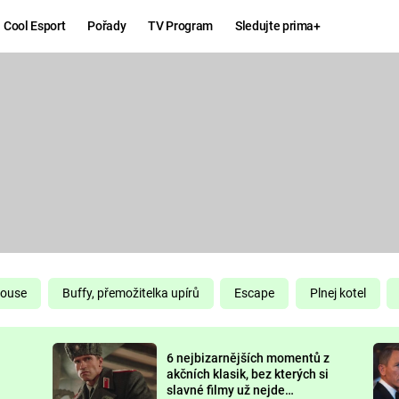
Cool Esport
Pořady
TV Program
Sledujte prima+
Hry
Zábava
MAFIA
ZÁBAVN
GALERI
GTA 6
NEJLEP
KINGDOM
KOMEDI
COME:
DELIVERANCE
CHUCK
House
Buffy, přemožitelka upírů
Escape
Plnej kotel
NORRIS
ESPORT
6 nejbizarnějších momentů z
DEADP
akčních klasik, bez kterých si
slavné filmy už nejde