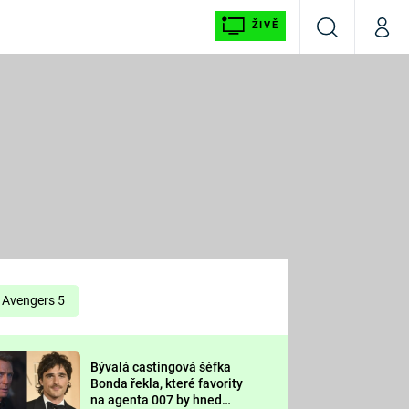
ŽIVĚ
Vyhledávání
Můj p
Prima+
É
CNN Prima NEWS
E
Prima FRESH
ŠÍ
Prima LIVING
E
Prima Ženy
Avengers 5
Prima LAJK
Bývalá castingová šéfka
OOL
Bonda řekla, které favority
Sledujte nás
na agenta 007 by hned