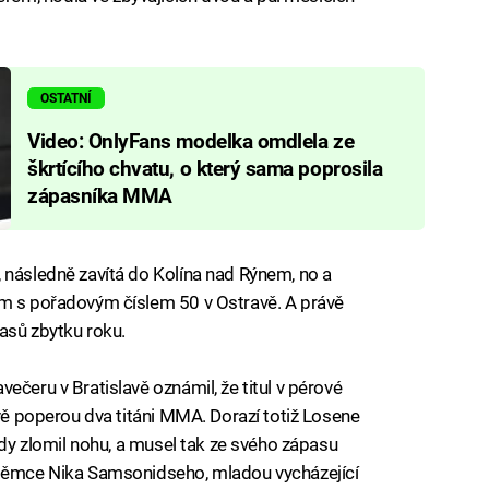
OSTATNÍ
Video: OnlyFans modelka omdlela ze
škrtícího chvatu, o který sama poprosila
zápasníka MMA
 následně zavítá do Kolína nad Rýnem, no a
em s pořadovým číslem 50 v Ostravě. A právě
asů zbytku roku.
ečeru v Bratislavě oznámil, že titul v pérové
avě poperou dva titáni MMA. Dorazí totiž Losene
ledy zlomil nohu, a musel tak ze svého zápasu
 Němce Nika Samsonidseho, mladou vycházející