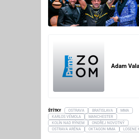
Adam Val
ŠTÍTKY
OSTRAVA
BRATISLAVA
MMA
KARLOS VÉMOLA
MANCHESTER
KOLÍN NAD RÝNEM
ONDŘEJ NOVOTNÝ
OSTRAVA ARÉNA
OKTAGON MMA
LOSENE 