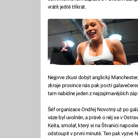
vrátit ještě třikrát.
Nejprve zkusí dobýt anglický Manchester,
zkraje prosince nás pak poctí galavečer
tam nabídne jeden z nejzajímavějších záp
Šéf organizace Ondřej Novotný už po galav
váze byl uvolněn, a právě o něj se v Ostr
Keita, smolař, který si na Štvanici napos
odstoupit v první minutě. Ten pak vyzve