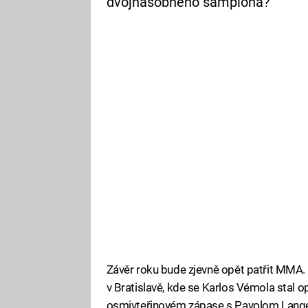
dvojnásobného šampiona?
Závěr roku bude zjevně opět patřit MMA.
v Bratislavě, kde se Karlos Vémola stal
osmivteřinovém zápase s Pavolom Langer