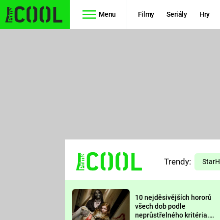
Menu
Filmy
Seriály
Hry
Seriály
Filmy
SIMPSONOVI
STAR WARS
HVĚZDNÁ
AVENGERS
BRÁNA
RYCHLE A
TEORIE
ZBĚSILE 10
Trendy:
VELKÉHO
Star
PREDÁTOR
TŘESKU
10 nejděsivějších hororů
FUTURAMA
všech dob podle
neprůstřelného kritéria.