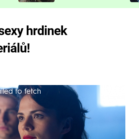
představit
 sexy hrdinek
riálů!
iled to fetch