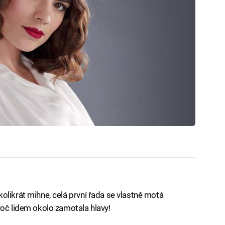
olikrát mihne, celá první řada se vlastně motá
roč lidem okolo zamotala hlavy!