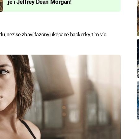
je i Jeffrey Dean Morgan!
u, než se zbaví fazóny ukecané hackerky, tím víc