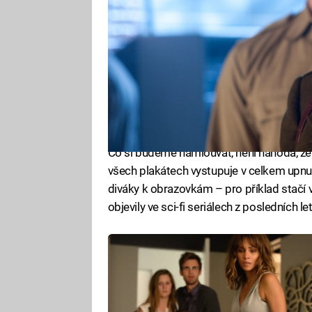
Co si budeme namlouvat, není náhoda, že 
všech plakátech vystupuje v celkem upnu
diváky k obrazovkám – pro příklad stačí
objevily ve sci-fi seriálech z posledních let