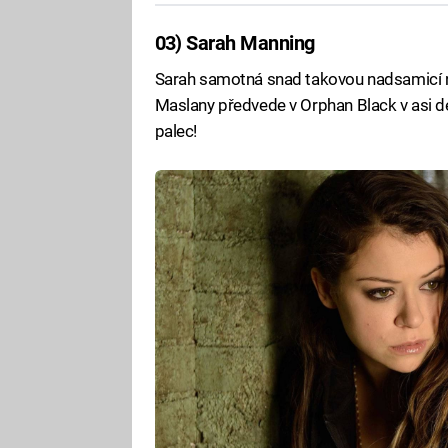
03) Sarah Manning
Sarah samotná snad takovou nadsamicí nen
Maslany předvede v Orphan Black v asi des
palec!