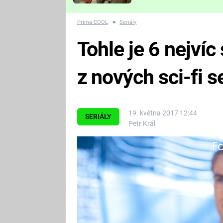
Které děsivé pecky vám
nejvíc zvednou tep?
Prima COOL
■
Seriály
Tohle je 6 nejvíc
z nových sci-fi se
19. května 2017 12:44
SERIÁLY
Petr Král
Fa
Radost pokoukat!