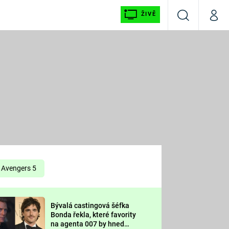
ŽIVĚ
Vyhledávání
Můj p
Prima+
É
CNN Prima NEWS
E
Prima FRESH
ŠÍ
Prima LIVING
E
Prima Ženy
Avengers 5
Prima LAJK
Bývalá castingová šéfka
OOL
Bonda řekla, které favority
Sledujte nás
na agenta 007 by hned