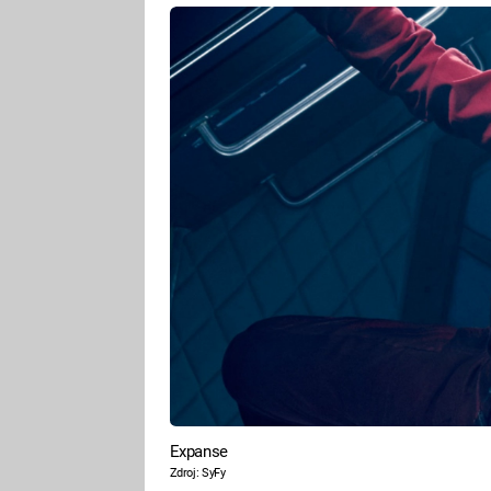
Expanse
Zdroj: SyFy