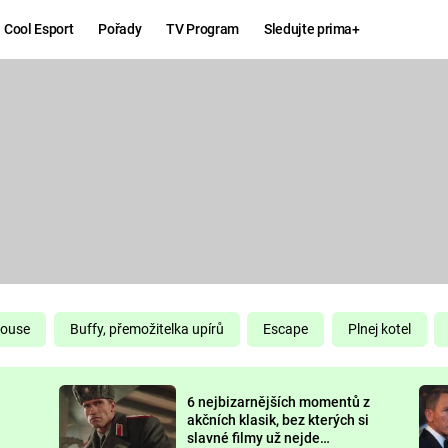
Cool Esport
Pořady
TV Program
Sledujte prima+
Hry
Zábava
MAFIA
ZÁBAVN
GALERI
GTA 6
NEJLEP
KINGDOM
KOMEDI
COME:
DELIVERANCE
CHUCK
House
Buffy, přemožitelka upírů
Escape
Plnej kotel
NORRIS
ESPORT
6 nejbizarnějších momentů z
DEADP
akčních klasik, bez kterých si
slavné filmy už nejde