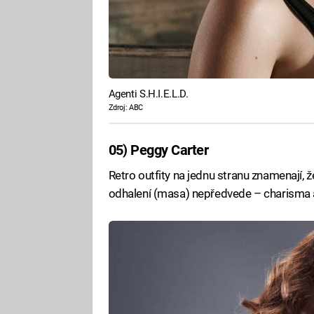
Agenti S.H.I.E.L.D.
Zdroj: ABC
05) Peggy Carter
Retro outfity na jednu stranu znamenají,
odhalení (masa) nepředvede – charisma 