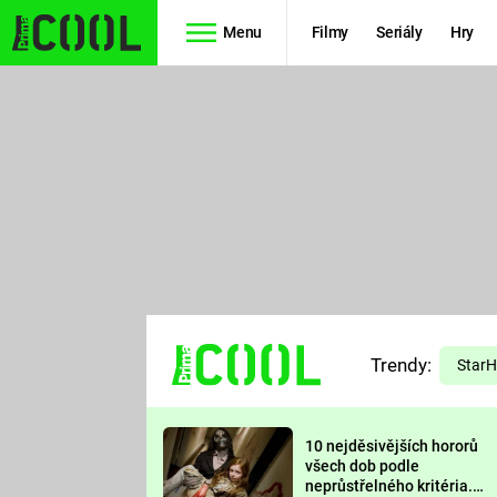
Menu
Filmy
Seriály
Hry
Seriály
Filmy
SIMPSONOVI
STAR WARS
HVĚZDNÁ
AVENGERS
BRÁNA
RYCHLE A
TEORIE
ZBĚSILE 10
Trendy:
VELKÉHO
Star
PREDÁTOR
TŘESKU
10 nejděsivějších hororů
FUTURAMA
všech dob podle
neprůstřelného kritéria.