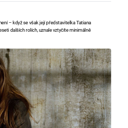
í – když se však její představitelka Tatiana
eti dalších rolích, uznale vztyčíte minimálně