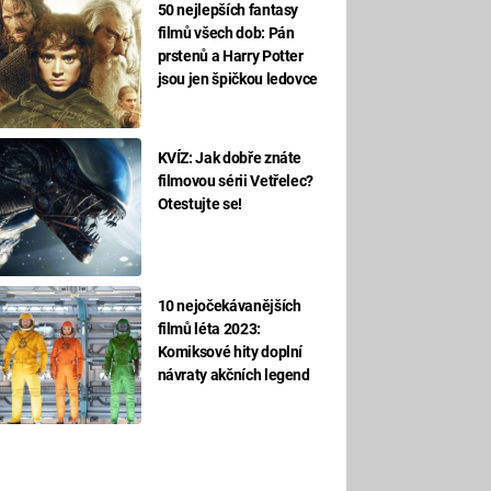
50 nejlepších fantasy
filmů všech dob: Pán
prstenů a Harry Potter
jsou jen špičkou ledovce
KVÍZ: Jak dobře znáte
filmovou sérii Vetřelec?
Otestujte se!
10 nejočekávanějších
filmů léta 2023:
Komiksové hity doplní
návraty akčních legend