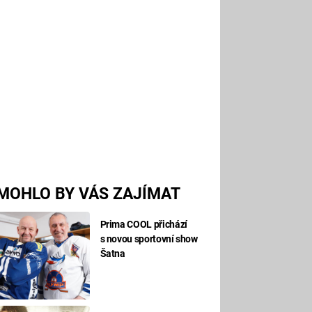
MOHLO BY VÁS ZAJÍMAT
Prima COOL přichází
s novou sportovní show
Šatna