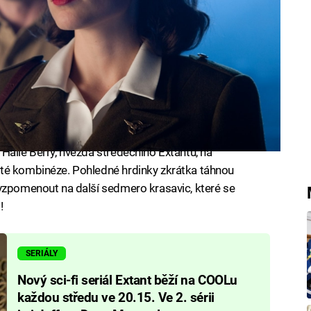
Halle Berry, hvězda středečního Extantu, na
té kombinéze. Pohledné hrdinky zkrátka táhnou
 vzpomenout na další sedmero krasavic, které se
!
SERIÁLY
Nový sci-fi seriál Extant běží na COOLu
každou středu ve 20.15. Ve 2. sérii