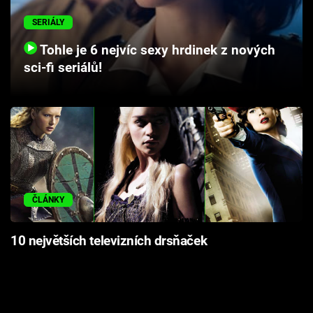
Cool Esport
SERIÁLY
Pořady
Tohle je 6 nejvíc sexy hrdinek z nových
sci-fi seriálů!
TV Program
Sledujte prima+
Přihlášení
ČLÁNKY
Sledujte nás
10 největších televizních drsňaček