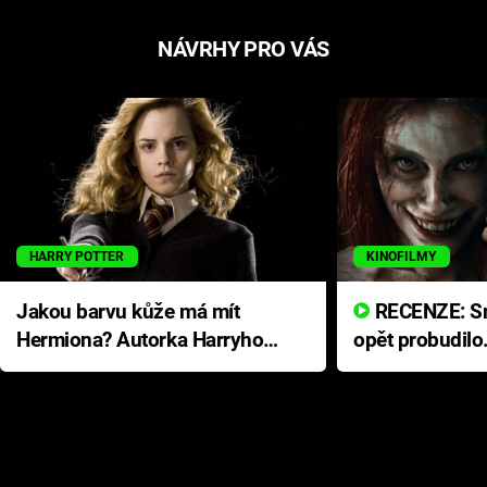
NÁVRHY PRO VÁS
HARRY POTTER
KINOFILMY
Jakou barvu kůže má mít
RECENZE: Smrtelné zlo se
Hermiona? Autorka Harryho
opět probudilo
Pottera přišla s ráznou
přichází s neo
odpovědí
hororovou nab