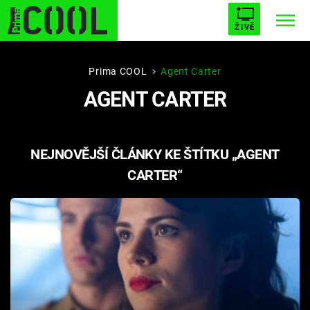
ŽIVĚ
STARHOUSE
BUFFY, PŘEMOŽITELKA UPÍRŮ
Trendy:
Prima COOL
Agent Carter
AGENT CARTER
ESCAPE
PLNEJ KOTEL
AVENGERS 5
NEJNOVĚJŠÍ ČLÁNKY KE ŠTÍTKU „AGENT
CARTER“
Témata
Filmy
Seriály
Hry