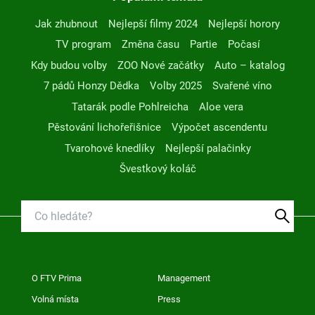
Jak zhubnout
Nejlepší filmy 2024
Nejlepší horory
TV program
Změna času
Partie
Počasí
Kdy budou volby
ZOO Nové začátky
Auto – katalog
7 pádů Honzy Dědka
Volby 2025
Svařené víno
Tatarák podle Pohlreicha
Aloe vera
Pěstování lichořeřišnice
Výpočet ascendentu
Tvarohové knedlíky
Nejlepší palačinky
Švestkový koláč
O FTV Prima
Management
Volná místa
Press