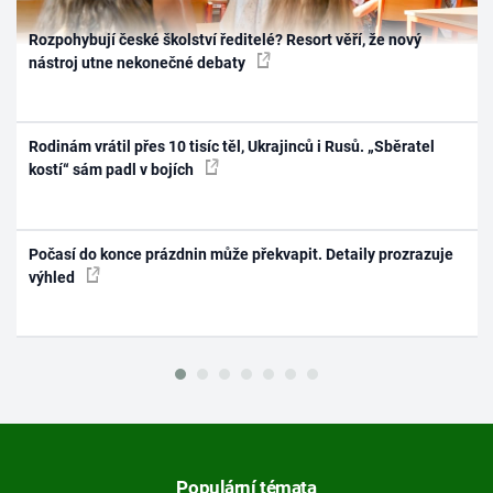
Rozpohybují české školství ředitelé? Resort věří, že nový
nástroj utne nekonečné debaty
Rodinám vrátil přes 10 tisíc těl, Ukrajinců i Rusů. „Sběratel
kostí“ sám padl v bojích
Počasí do konce prázdnin může překvapit. Detaily prozrazuje
výhled
Populární témata