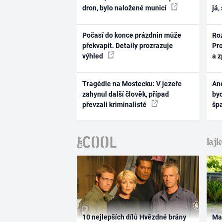
dron, bylo naložené municí
já,
Počasí do konce prázdnin může
Ro
překvapit. Detaily prozrazuje
Pr
výhled
a 
Tragédie na Mostecku: V jezeře
Ane
zahynul další člověk, případ
byd
převzali kriminalisté
šp
10 nejlepších dílů Hvězdné brány
Ma