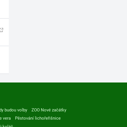
dy budou volby
ZOO Nové začátky
e vera
Pěstování lichořeřišnice
ý koláč