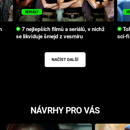
SERIÁLY
S
h
7 nejlepších filmů a seriálů, v nichž
Toh
se likviduje šmejd z vesmíru
sci-fi
NAČÍST DALŠÍ
NÁVRHY PRO VÁS