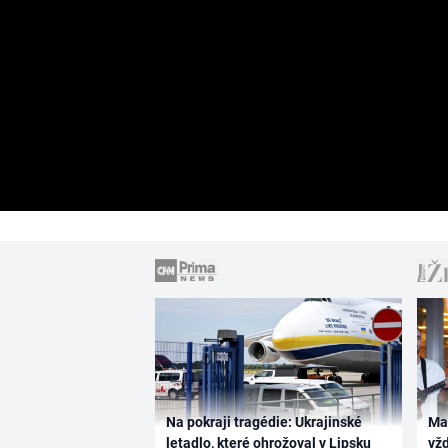
Na pokraji tragédie: Ukrajinské
Ma
letadlo, které ohrožoval v Lipsku
vž