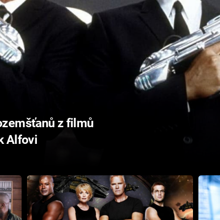
ozemšťanů z filmů
k Alfovi