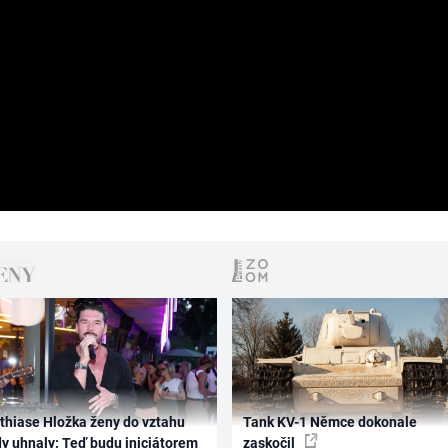
thiase Hložka ženy do vztahu
Tank KV-1 Němce dokonale
dy uhnaly: Teď budu iniciátorem
zaskočil