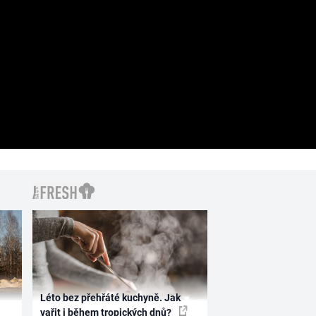
Léto bez přehřáté kuchyně. Jak
vařit i během tropických dnů?