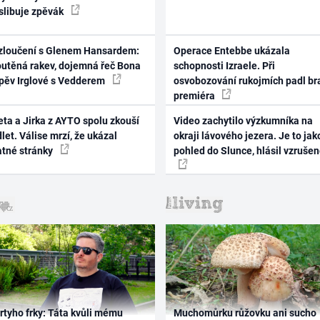
 slibuje zpěvák
zloučení s Glenem Hansardem:
Operace Entebbe ukázala
outěná rakev, dojemná řeč Bona
schopnosti Izraele. Při
zpěv Irglové s Vedderem
osvobozování rukojmích padl br
premiéra
ta a Jirka z AYTO spolu zkouší
Video zachytilo výzkumníka na
let. Válise mrzí, že ukázal
okraji lávového jezera. Je to jak
atné stránky
pohled do Slunce, hlásil vzruše
rtyho frky: Táta kvůli mému
Muchomůrku růžovku ani sucho