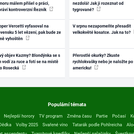
oru málem přišel o práci,
nezdolá! Jak ji rozeznat od
práví kontroverzní Řezník
tygrované?
per Vercetti vyfasoval na
V srpnu nezapomeňte přesadit
vensku 5 let vězení, pak bude ze
velkokvěté kosatce. Jak na to?
mě vyhoštěn
vý objev Kazmy? Blondýnka se s
Přerostlé okurky? Zkuste
 vodí za ruce a fotí se na místě
rychlokvašky nebo je naložte po
ko Rosecká
americku!
Populární témata
Nejlepší horory
TV program
Změna času
Partie
Počasí
K
Dědka
Volby 2025
Svařené víno
Tatarák podle Pohlreicha
Alo
t ascendentu
Tvarohové knedlíky
Nejlepší palačinky
Švestkov