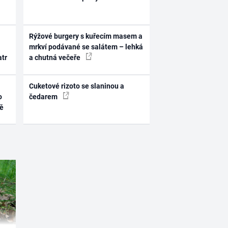
Rýžové burgery s kuřecím masem a
mrkví podávané se salátem – lehká
atr
a chutná večeře
Cuketové rizoto se slaninou a
o
čedarem
ně