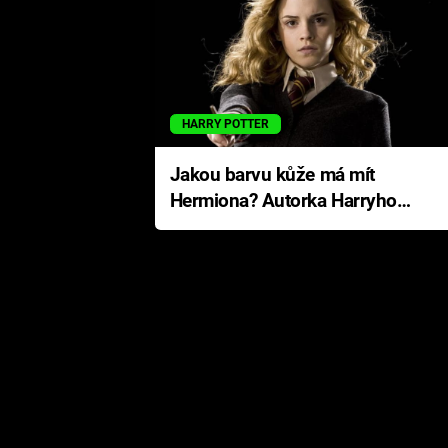
HARRY POTTER
Jakou barvu kůže má mít
Hermiona? Autorka Harryho
Pottera přišla s ráznou
odpovědí