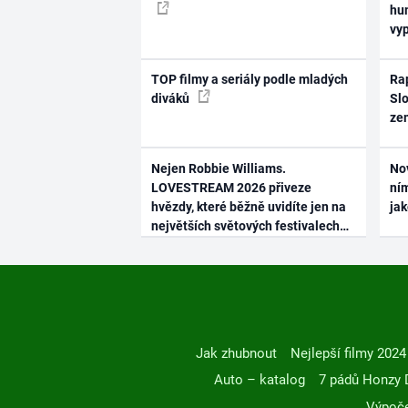
hum
vy
TOP filmy a seriály podle mladých
Rap
diváků
Slo
ze
Nejen Robbie Williams.
No
LOVESTREAM 2026 přiveze
ním
hvězdy, které běžně uvidíte jen na
ja
největších světových festivalech
Jak zhubnout
Nejlepší filmy 2024
Auto – katalog
7 pádů Honzy 
Výpoče