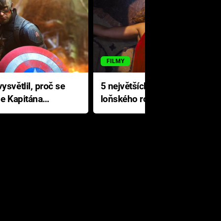
FILMY
ysvětlil, proč se
5 největších propadáků
le Kapitána
loňského roku: Disney na
jediné katastrofě prodělal 200
milionů dolarů