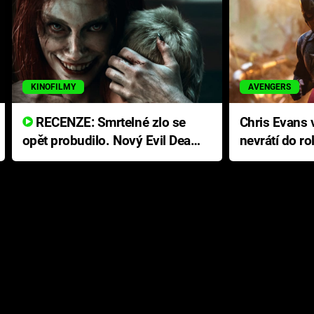
KINOFILMY
AVENGERS
RECENZE: Smrtelné zlo se
Chris Evans v
opět probudilo. Nový Evil Dead
nevrátí do ro
přichází s neodolatelnou
Ameriky
hororovou nabídkou