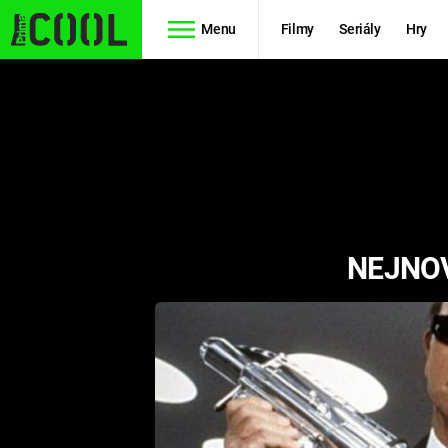
Menu
Filmy
Seriály
Hry
Seriály
Filmy
SIMPSONOVI
STAR WARS
HVĚZDNÁ
AVENGERS
BRÁNA
NEJNOV
RYCHLE A
TEORIE
ZBĚSILE 10
VELKÉHO
PREDÁTOR
TŘESKU
FUTURAMA