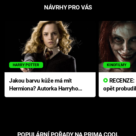
NÁVRHY PRO VÁS
HARRY POTTER
KINOFILMY
Jakou barvu kůže má mít
RECENZE: Smrtelné zlo se
Hermiona? Autorka Harryho
opět probudi
Pottera přišla s ráznou
přichází s n
odpovědí
hororovou n
POPULÁRNÍ POŘADY NA PRIMA COOL