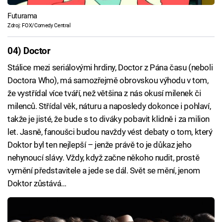
Futurama
Zdroj: FOX/Comedy Central
04) Doctor
Stálice mezi seriálovými hrdiny, Doctor z Pána času (neboli
Doctora Who), má samozřejmě obrovskou výhodu v tom,
že vystřídal více tváří, než většina z nás okusí milenek či
milenců. Střídal věk, náturu a naposledy dokonce i pohlaví,
takže je jisté, že bude s to diváky pobavit klidně i za milion
let. Jasně, fanoušci budou navždy vést debaty o tom, který
Doktor byl ten nejlepší – jenže právě to je důkaz jeho
nehynoucí slávy. Vždy, když začne někoho nudit, prostě
vymění představitele a jede se dál. Svět se mění, jenom
Doktor zůstává…