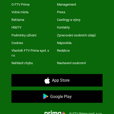
O FTV Prima
Management
Volná místa
Press
Reklama
Castingy a výzvy
HbbTV
Kontakty
Podmínky užívání
Zpracování osobních údajů
Cookies
Nápověda
Vlastník FTV Prima spol. s
Redakce
r.o.
Nahlásit chybu
Nastavení soukromí
App Store
Google Play
© FTV Prima spol. s r.o.