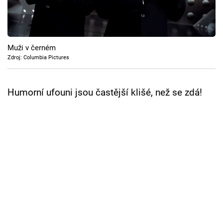
Cool Esport
Pořady
Muži v černém
TV Program
Zdroj: Columbia Pictures
Sledujte prima+
Humorní ufouni jsou častější klišé, než se zdá!
Přihlášení
Sledujte nás