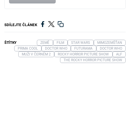
SDÍLEJTE ČLÁNEK
ŠTÍTKY
ZEMĚ
FILM
STAR WARS
MIMOZEMŠŤAN
PRIMA COOL
DOCTOR WHO
FUTURAMA
DOCTOR WHO
MUŽI V ČERNÉM 2
ROCKY HORROR PICTURE SHOW
ALF
THE ROCKY HORROR PICTURE SHOW