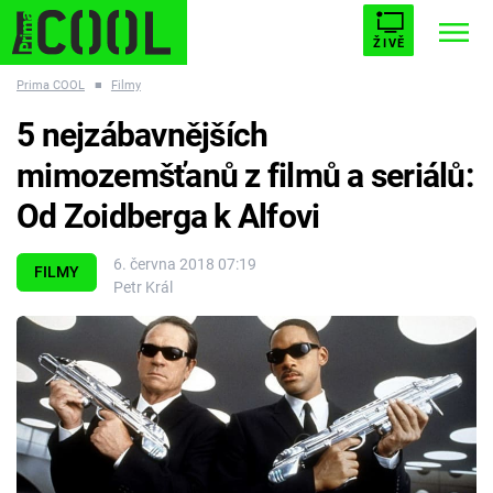
ŽIVĚ
Prima COOL
■
Filmy
STARHOUSE
BUFFY, PŘEMOŽITELKA UPÍRŮ
Trendy:
5 nejzábavnějších
ESCAPE
PLNEJ KOTEL
AVENGERS 5
mimozemšťanů z filmů a seriálů:
Od Zoidberga k Alfovi
6. června 2018 07:19
FILMY
Petr Král
Témata
Filmy
Seriály
Hry