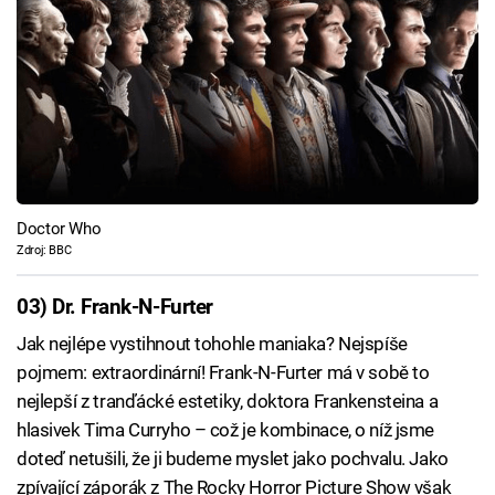
Doctor Who
Zdroj: BBC
03) Dr. Frank-N-Furter
Jak nejlépe vystihnout tohohle maniaka? Nejspíše
pojmem: extraordinární! Frank-N-Furter má v sobě to
nejlepší z tranďácké estetiky, doktora Frankensteina a
hlasivek Tima Curryho – což je kombinace, o níž jsme
doteď netušili, že ji budeme myslet jako pochvalu. Jako
zpívající záporák z The Rocky Horror Picture Show však