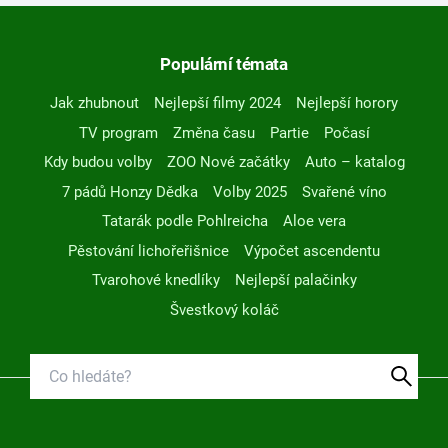
Populární témata
Jak zhubnout
Nejlepší filmy 2024
Nejlepší horory
TV program
Změna času
Partie
Počasí
Kdy budou volby
ZOO Nové začátky
Auto – katalog
7 pádů Honzy Dědka
Volby 2025
Svařené víno
Tatarák podle Pohlreicha
Aloe vera
Pěstování lichořeřišnice
Výpočet ascendentu
Tvarohové knedlíky
Nejlepší palačinky
Švestkový koláč