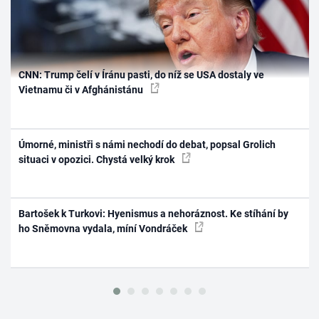
CNN: Trump čelí v Íránu pasti, do níž se USA dostaly ve
Vietnamu či v Afghánistánu
Úmorné, ministři s námi nechodí do debat, popsal Grolich
situaci v opozici. Chystá velký krok
Bartošek k Turkovi: Hyenismus a nehoráznost. Ke stíhání by
ho Sněmovna vydala, míní Vondráček