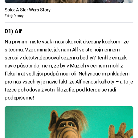
Solo: A Star Wars Story
Zdroj: Disney
01) Alf
Na prvním místě však musí skončit ukecaný kočkomil ze
sitcomu. Vzpomínáte, jak nám Alf ve stejnojmenném
seroši v dětství zlepšoval sezení u bedny? Tenhle emzák
navíc působí dojmem, že by v Mužích v černém mohl z
fleku hrát vedlejší podpůrnou roli. Nehynoucím příkladem
pro nás všechny je navíc fakt, že Alf nenosí kalhoty – a to je
těžce pohodová životní filozofie, pod kterou se rádi
podepíšeme!