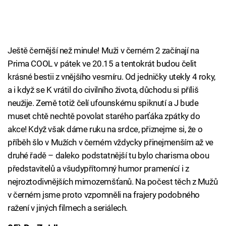
Ještě černější než minule! Muži v černém 2 začínají na
Prima COOL v pátek ve 20.15 a tentokrát budou čelit
krásné bestii z vnějšího vesmíru. Od jedničky utekly 4 roky,
a i když se K vrátil do civilního života, důchodu si příliš
neužije. Země totiž čelí ufounskému spiknutí a J bude
muset chtě nechtě povolat starého parťáka zpátky do
akce! Když však dáme ruku na srdce, přiznejme si, že o
příběh šlo v Mužích v černém vždycky přinejmenším až ve
druhé řadě – daleko podstatnější tu bylo charisma obou
představitelů a všudypřítomný humor pramenící i z
nejroztodivnějších mimozemšťanů. Na počest těch z Mužů
v černém jsme proto vzpomněli na frajery podobného
ražení v jiných filmech a seriálech.