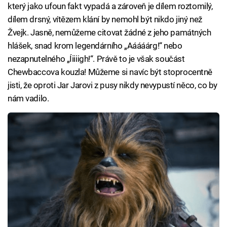
který jako ufoun fakt vypadá a zároveň je dílem roztomilý,
dílem drsný, vítězem klání by nemohl být nikdo jiný než
Žvejk. Jasně, nemůžeme citovat žádné z jeho památných
hlášek, snad krom legendárního „Aáááárg!“ nebo
nezapnutelného „Íiiiigh!“. Právě to je však součást
Chewbaccova kouzla! Můžeme si navíc být stoprocentně
jisti, že oproti Jar Jarovi z pusy nikdy nevypustí něco, co by
nám vadilo.