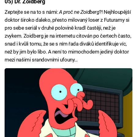
05) Dr. Zoidberg
Failed to fetch
Zeptejte se na to s námi:
A proč ne Zoidberg
?! Nejhloupější
doktor široko daleko, přesto milovaný loser z Futuramy si
pro sebe seriál v druhé polovině kradl častěji, než je
zvykem. Zoidberg je na internetu citován po čertech často,
snad i kvůli tomu, že se s ním řada diváků identifikuje víc,
než by jim bylo libo. A není to mimochodem jediný doktor
mezi našimi srandovními ufouny…