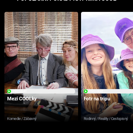
PŘEHRÁT
PŘEHRÁT
Mezi COOLky
Fotr na tripu
Komedie / Zábavný
Rodinný / Reality / Cestopisný