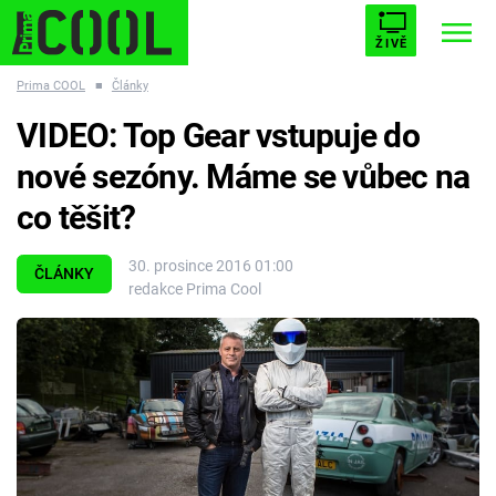
ŽIVĚ
Prima COOL
■
Články
STARHOUSE
BUFFY, PŘEMOŽITELKA UPÍRŮ
Trendy:
VIDEO: Top Gear vstupuje do
ESCAPE
PLNEJ KOTEL
AVENGERS 5
nové sezóny. Máme se vůbec na
co těšit?
30. prosince 2016 01:00
ČLÁNKY
redakce Prima Cool
Témata
Filmy
Seriály
Hry