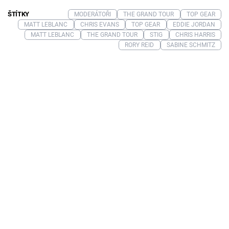
ŠTÍTKY
MODERÁTOŘI
THE GRAND TOUR
TOP GEAR
MATT LEBLANC
CHRIS EVANS
TOP GEAR
EDDIE JORDAN
MATT LEBLANC
THE GRAND TOUR
STIG
CHRIS HARRIS
RORY REID
SABINE SCHMITZ