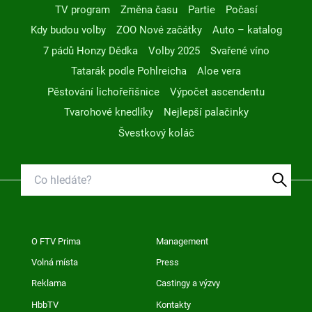
TV program
Změna času
Partie
Počasí
Kdy budou volby
ZOO Nové začátky
Auto – katalog
7 pádů Honzy Dědka
Volby 2025
Svařené víno
Tatarák podle Pohlreicha
Aloe vera
Pěstování lichořeřišnice
Výpočet ascendentu
Tvarohové knedlíky
Nejlepší palačinky
Švestkový koláč
O FTV Prima
Management
Volná místa
Press
Reklama
Castingy a výzvy
HbbTV
Kontakty