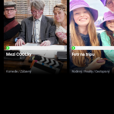
PŘEHRÁT
PŘEHRÁT
Mezi COOLky
Fotr na tripu
Komedie / Zábavný
Rodinný / Reality / Cestopisný