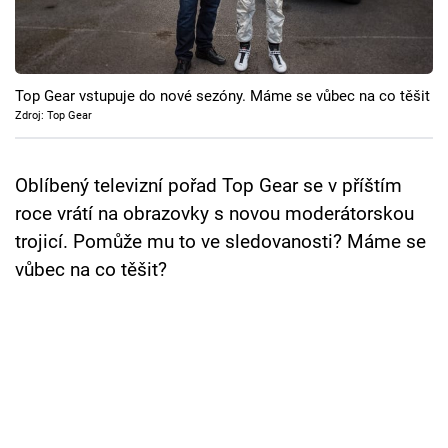
Cool Esport
Pořady
Top Gear vstupuje do nové sezóny. Máme se vůbec na co těšit
TV Program
Zdroj: Top Gear
Sledujte prima+
Oblíbený televizní pořad Top Gear se v příštím
roce vrátí na obrazovky s novou moderátorskou
Přihlášení
trojicí. Pomůže mu to ve sledovanosti? Máme se
vůbec na co těšit?
Sledujte nás