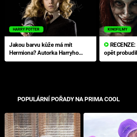
HARRY POTTER
KINOFILMY
Jakou barvu kůže má mít
RECENZE: Smrtelné zlo se
Hermiona? Autorka Harryho
opět probudi
Pottera přišla s ráznou
přichází s n
odpovědí
hororovou n
POPULÁRNÍ POŘADY NA PRIMA COOL