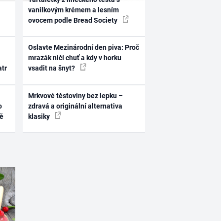
vanilkovým krémem a lesním
ovocem podle Bread Society
Oslavte Mezinárodní den piva: Proč
mrazák ničí chuť a kdy v horku
atr
vsadit na šnyt?
Mrkvové těstoviny bez lepku –
o
zdravá a originální alternativa
ně
klasiky