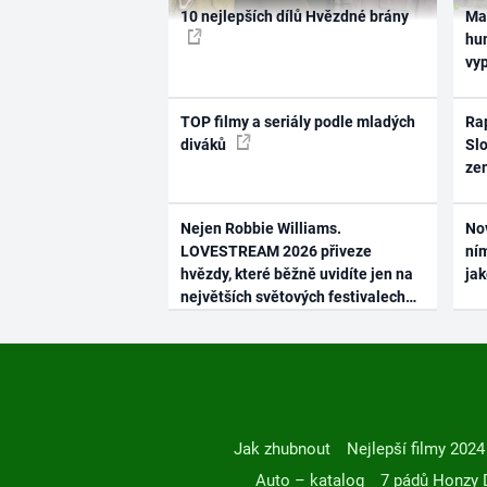
10 nejlepších dílů Hvězdné brány
Ma
hum
vy
TOP filmy a seriály podle mladých
Rap
diváků
Slo
ze
Nejen Robbie Williams.
No
LOVESTREAM 2026 přiveze
ním
hvězdy, které běžně uvidíte jen na
ja
největších světových festivalech
Jak zhubnout
Nejlepší filmy 2024
Auto – katalog
7 pádů Honzy 