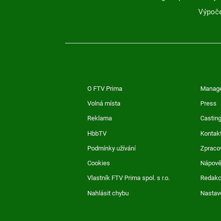
Výpoče
O FTV Prima
Manag
Volná místa
Press
Reklama
Casting
HbbTV
Kontak
Podmínky užívání
Zpraco
Cookies
Nápov
Vlastník FTV Prima spol. s r.o.
Redak
Nahlásit chybu
Nastav