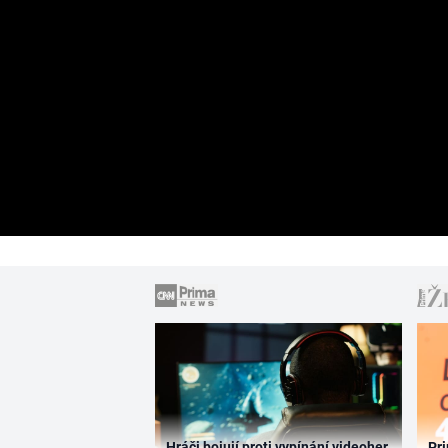
Hráči bojují proti vypínání videoher.
Pri