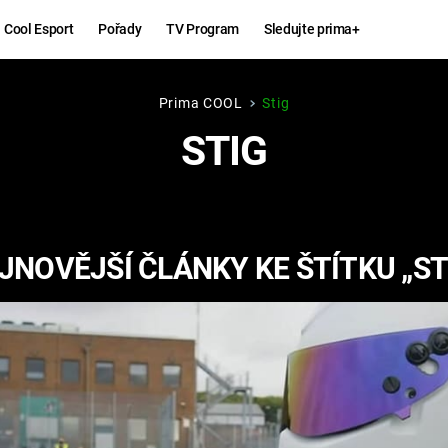
Cool Esport
Pořady
TV Program
Sledujte prima+
Prima COOL
Stig
Hry
Zábava
STIG
MAFIA
ZÁBAVN
GALERI
GTA 6
NEJLEP
JNOVĚJŠÍ ČLÁNKY KE ŠTÍTKU „ST
KINGDOM
KOMEDI
COME:
DELIVERANCE
CHUCK
NORRIS
ESPORT
DEADP