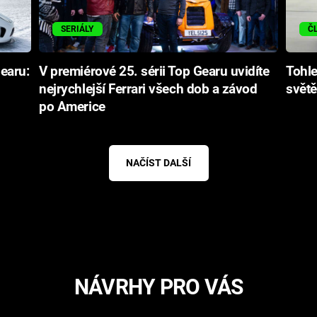
SERIÁLY
Č
Gearu:
V premiérové 25. sérii Top Gearu uvidíte
Tohle
nejrychlejší Ferrari všech dob a závod
světě
po Americe
NAČÍST DALŠÍ
NÁVRHY PRO VÁS