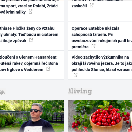
ma sport, vrací se Polabí, Zrádci
zaskočil
ové kriminálky
thiase Hložka ženy do vztahu
Operace Entebbe ukázala
dy uhnaly: Teď budu iniciátorem
schopnosti Izraele. Při
 slibuje zpěvák
osvobozování rukojmích padl br
premiéra
zloučení s Glenem Hansardem:
Video zachytilo výzkumníka na
outěná rakev, dojemná řeč Bona
okraji lávového jezera. Je to jak
zpěv Irglové s Vedderem
pohled do Slunce, hlásil vzruše