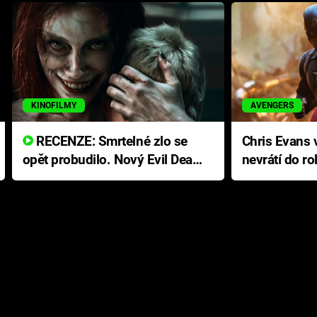
KINOFILMY
AVENGERS
RECENZE: Smrtelné zlo se
Chris Evans v
opět probudilo. Nový Evil Dead
nevrátí do ro
přichází s neodolatelnou
Ameriky
hororovou nabídkou