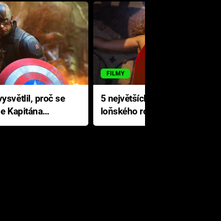
FILMY
ysvětlil, proč se
5 největších propadáků
le Kapitána
loňského roku: Disney na
jediné katastrofě prodělal 200
milionů dolarů