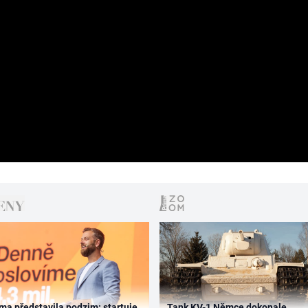
ma představila podzim: startuje
Tank KV-1 Němce dokonale