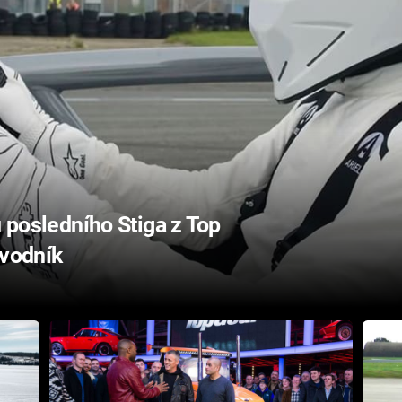
u posledního Stiga z Top
ávodník