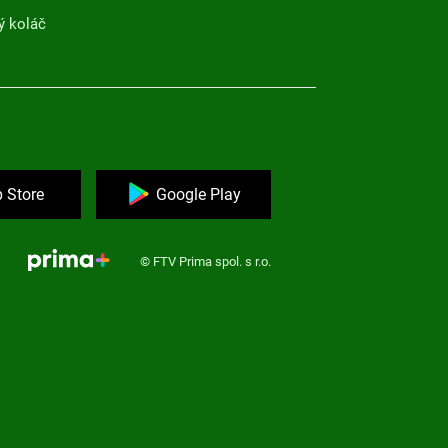
ý koláč
 Store
Google Play
© FTV Prima spol. s r.o.