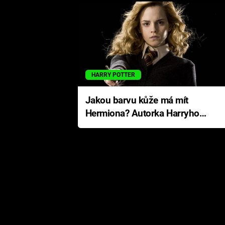
HARRY POTTER
Jakou barvu kůže má mít
Hermiona? Autorka Harryho
Pottera přišla s ráznou
odpovědí