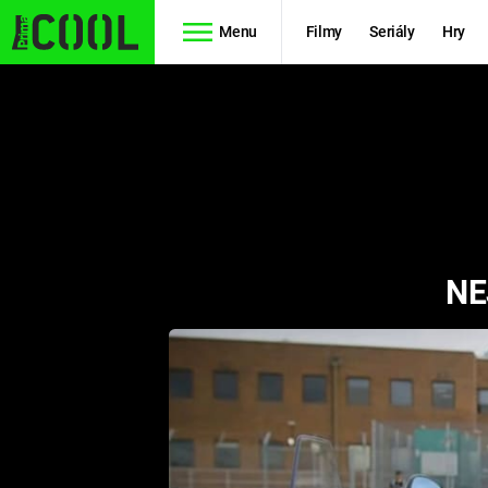
Menu
Filmy
Seriály
Hry
Seriály
Filmy
SIMPSONOVI
STAR WARS
HVĚZDNÁ
AVENGERS
BRÁNA
NE
RYCHLE A
TEORIE
ZBĚSILE 10
VELKÉHO
PREDÁTOR
TŘESKU
FUTURAMA