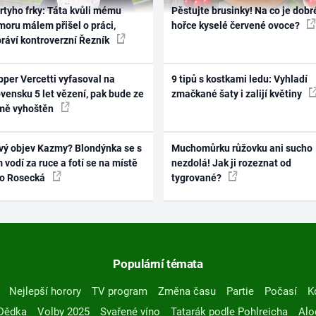
rtyho frky: Táta kvůli mému
Pěstujte brusinky! Na co je dobr
oru málem přišel o práci,
hořce kyselé červené ovoce?
práví kontroverzní Řezník
per Vercetti vyfasoval na
9 tipů s kostkami ledu: Vyhladí
vensku 5 let vězení, pak bude ze
zmačkané šaty i zalijí květiny
mě vyhoštěn
vý objev Kazmy? Blondýnka se s
Muchomůrku růžovku ani sucho
 vodí za ruce a fotí se na místě
nezdolá! Jak ji rozeznat od
ko Rosecká
tygrované?
Populární témata
Nejlepší horory
TV program
Změna času
Partie
Počasí
K
Dědka
Volby 2025
Svařené víno
Tatarák podle Pohlreicha
Alo