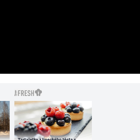
Tartaletky z lineckého těsta s