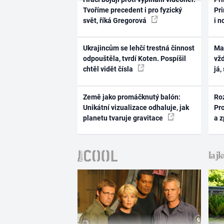
Tvoříme precedent i pro fyzický
Pri
svět, říká Gregorová
i n
Ukrajincům se lehčí trestná činnost
Ma
odpouštěla, tvrdí Koten. Pospíšil
vž
chtěl vidět čísla
já,
Země jako promáčknutý balón:
Ro
Unikátní vizualizace odhaluje, jak
Pr
planetu tvaruje gravitace
a 