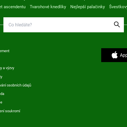
t ascendentu
Tvarohové knedlíky
Nejlepší palačinky
Švestkov
ement
App
y a výzvy
ty
vání osobních údajů
ěda
ce
ení soukromí