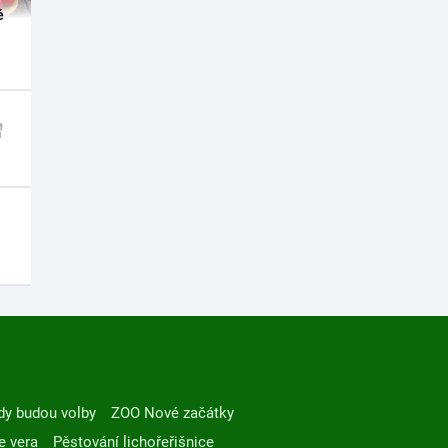
é
dy budou volby
ZOO Nové začátky
e vera
Pěstování lichořeřišnice