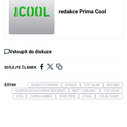
redakce Prima Cool
Vstoupit do diskuze
SDÍLEJTE ČLÁNEK
ŠTÍTKY
BUGATTI CHIRON
HONDA
TOP GEAR
REKORD
GUINNESSOVA KNIHA REKORDŮ
MATT LEBLANC
TOP GEAR
STIG
CHRIS HARRIS
RORY REID
STIGA
COLIN FURZE