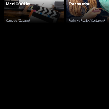
Mezi COOLky
Fotr na tripu
Komedie / Zábavný
Rodinný / Reality / Cestopisný