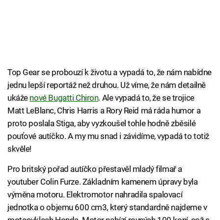
Top Gear se probouzí k životu a vypadá to, že nám nabídne
jednu lepší reportáž než druhou. Už víme, že nám detailně
ukáže
nové Bugatti Chiron
. Ale vypadá to, že se trojice
Matt LeBlanc, Chris Harris a Rory Reid má ráda humor a
proto poslala Stiga, aby vyzkoušel tohle hodně zběsilé
pouťové autíčko. A my mu snad i závidíme, vypadá to totiž
skvěle!
Pro britský pořad autíčko přestavěl mladý filmař a
youtuber Colin Furze. Základním kamenem úpravy byla
výměna motoru. Elektromotor nahradila spalovací
jednotka o objemu 600 cm3, který standardně najdeme v