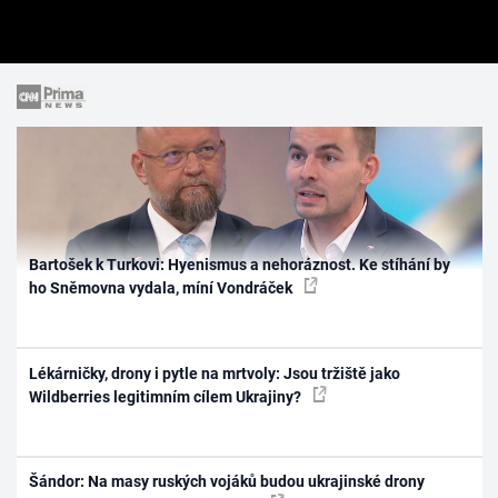
Bartošek k Turkovi: Hyenismus a nehoráznost. Ke stíhání by
ho Sněmovna vydala, míní Vondráček
Lékárničky, drony i pytle na mrtvoly: Jsou tržiště jako
Wildberries legitimním cílem Ukrajiny?
Šándor: Na masy ruských vojáků budou ukrajinské drony