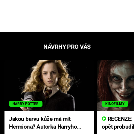
NÁVRHY PRO VÁS
HARRY POTTER
KINOFILMY
Jakou barvu kůže má mít
RECENZE: Smrtelné zlo se
Hermiona? Autorka Harryho
opět probudi