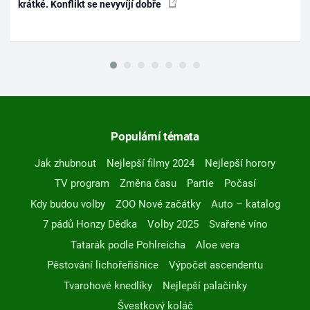
krátké. Konflikt se nevyvíjí dobře
Populární témata
Jak zhubnout
Nejlepší filmy 2024
Nejlepší horory
TV program
Změna času
Partie
Počasí
Kdy budou volby
ZOO Nové začátky
Auto – katalog
7 pádů Honzy Dědka
Volby 2025
Svařené víno
Tatarák podle Pohlreicha
Aloe vera
Pěstování lichořeřišnice
Výpočet ascendentu
Tvarohové knedlíky
Nejlepší palačinky
Švestkový koláč