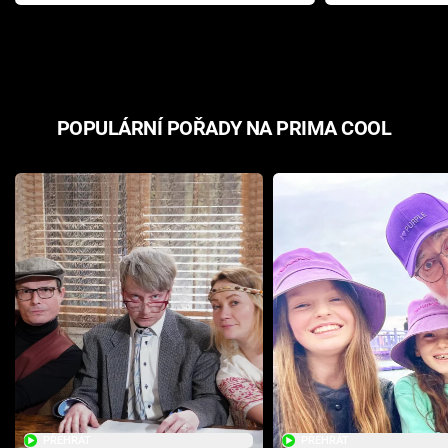
Pottera přišla s ráznou
přichází s n
odpovědí
hororovou n
POPULÁRNÍ POŘADY NA PRIMA COOL
PŘEHRÁT
PŘEHRÁT