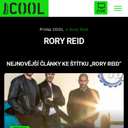
ŽIVĚ
STARHOUSE
BUFFY, PŘEMOŽITELKA UPÍRŮ
Trendy:
Prima COOL
Rory Reid
RORY REID
ESCAPE
PLNEJ KOTEL
AVENGERS 5
NEJNOVĚJŠÍ ČLÁNKY KE ŠTÍTKU „RORY REID“
Témata
Přihlášení
Sledujte nás