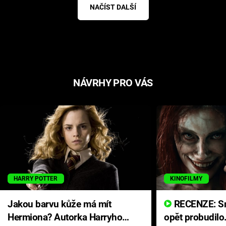
NAČÍST DALŠÍ
NÁVRHY PRO VÁS
HARRY POTTER
KINOFILMY
Jakou barvu kůže má mít
RECENZE: Smrtelné zlo se
Hermiona? Autorka Harryho
opět probudilo