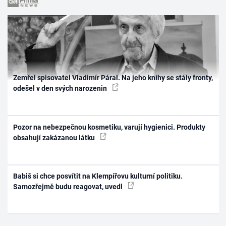
Zemřel spisovatel Vladimír Páral. Na jeho knihy se stály fronty,
odešel v den svých narozenin
Pozor na nebezpečnou kosmetiku, varují hygienici. Produkty
obsahují zakázanou látku
Babiš si chce posvítit na Klempířovu kulturní politiku.
Samozřejmě budu reagovat, uvedl