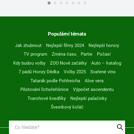
Populární témata
Jak zhubnout
Nejlepší filmy 2024
Nejlepší horory
TV program
Změna času
Partie
Počasí
Kdy budou volby
ZOO Nové začátky
Auto – katalog
7 pádů Honzy Dědka
Volby 2025
Svařené víno
Tatarák podle Pohlreicha
Aloe vera
Pěstování lichořeřišnice
Výpočet ascendentu
Tvarohové knedlíky
Nejlepší palačinky
Švestkový koláč