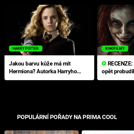
HARRY POTTER
KINOFILMY
Jakou barvu kůže má mít
RECENZE: Smrtelné zlo se
Hermiona? Autorka Harryho
opět probudi
Pottera přišla s ráznou
přichází s n
odpovědí
hororovou n
POPULÁRNÍ POŘADY NA PRIMA COOL