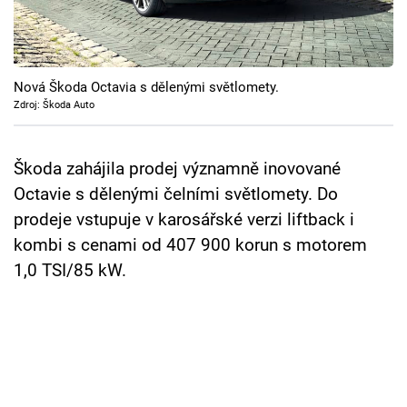
Cool Esport
Pořady
Nová Škoda Octavia s dělenými světlomety.
TV Program
Zdroj: Škoda Auto
Sledujte prima+
Škoda zahájila prodej významně inovované
Octavie s dělenými čelními světlomety. Do
Přihlášení
prodeje vstupuje v karosářské verzi liftback i
kombi s cenami od 407 900 korun s motorem
1,0 TSI/85 kW.
Sledujte nás