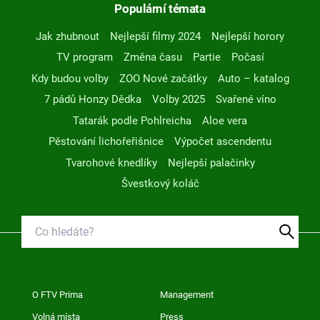
Populární témata
Jak zhubnout
Nejlepší filmy 2024
Nejlepší horory
TV program
Změna času
Partie
Počasí
Kdy budou volby
ZOO Nové začátky
Auto – katalog
7 pádů Honzy Dědka
Volby 2025
Svařené víno
Tatarák podle Pohlreicha
Aloe vera
Pěstování lichořeřišnice
Výpočet ascendentu
Tvarohové knedlíky
Nejlepší palačinky
Švestkový koláč
O FTV Prima
Management
Volná místa
Press