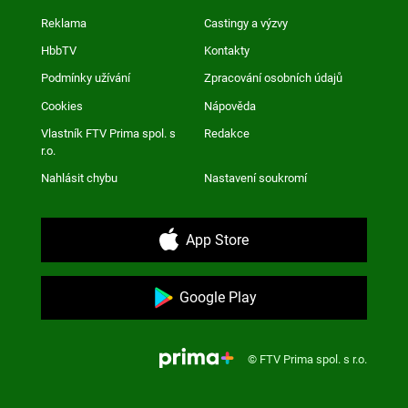
Reklama
Castingy a výzvy
HbbTV
Kontakty
Podmínky užívání
Zpracování osobních údajů
Cookies
Nápověda
Vlastník FTV Prima spol. s
Redakce
r.o.
Nahlásit chybu
Nastavení soukromí
App Store
Google Play
© FTV Prima spol. s r.o.