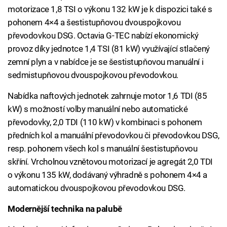
motorizace 1,8 TSI o výkonu 132 kW je k dispozici také s
pohonem 4×4 a šestistupňovou dvouspojkovou
převodovkou DSG. Octavia G-TEC nabízí ekonomický
provoz díky jednotce 1,4 TSI (81 kW) využívající stlačený
zemní plyn a v nabídce je se šestistupňovou manuální i
sedmistupňovou dvouspojkovou převodovkou.
Nabídka naftových jednotek zahrnuje motor 1,6 TDI (85
kW) s možností volby manuální nebo automatické
převodovky, 2,0 TDI (110 kW) v kombinaci s pohonem
předních kol a manuální převodovkou či převodovkou DSG,
resp. pohonem všech kol s manuální šestistupňovou
skříní. Vrcholnou vznětovou motorizací je agregát 2,0 TDI
o výkonu 135 kW, dodávaný výhradně s pohonem 4×4 a
automatickou dvouspojkovou převodovkou DSG.
Modernější technika na palubě