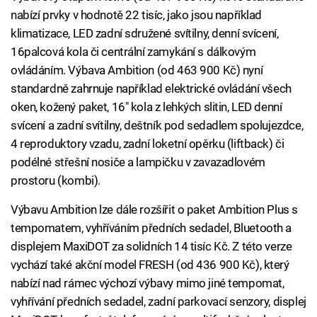
nabízí prvky v hodnotě 22 tisíc, jako jsou například
klimatizace, LED zadní sdružené svítilny, denní svícení,
16palcová kola či centrální zamykání s dálkovým
ovládáním. Výbava Ambition (od 463 900 Kč) nyní
standardně zahrnuje například elektrické ovládání všech
oken, kožený paket, 16" kola z lehkých slitin, LED denní
svícení a zadní svítilny, deštník pod sedadlem spolujezdce,
4 reproduktory vzadu, zadní loketní opěrku (liftback) či
podélné střešní nosiče a lampičku v zavazadlovém
prostoru (kombi).
Výbavu Ambition lze dále rozšířit o paket Ambition Plus s
tempomatem, vyhříváním předních sedadel, Bluetooth a
displejem MaxiDOT za solidních 14 tisíc Kč. Z této verze
vychází také akční model FRESH (od 436 900 Kč), který
nabízí nad rámec výchozí výbavy mimo jiné tempomat,
vyhřívání předních sedadel, zadní parkovací senzory, displej