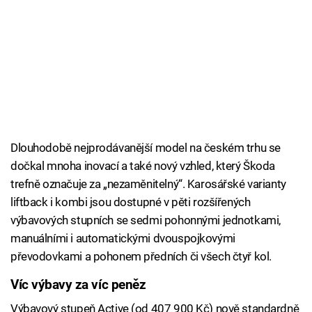
Dlouhodobě nejprodávanější model na českém trhu se
dočkal mnoha inovací a také nový vzhled, který Škoda
trefně označuje za „nezaměnitelný“. Karosářské varianty
liftback i kombi jsou dostupné v pěti rozšířených
výbavových stupních se sedmi pohonnými jednotkami,
manuálními i automatickými dvouspojkovými
převodovkami a pohonem předních či všech čtyř kol.
Víc výbavy za víc peněz
Výbavový stupeň Active (od 407 900 Kč) nově standardně