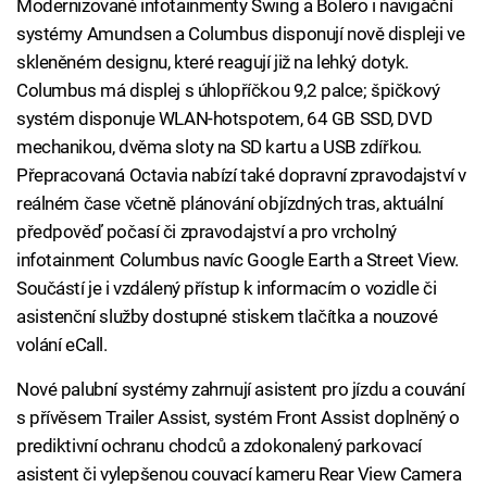
Modernizované infotainmenty Swing a Bolero i navigační
systémy Amundsen a Columbus disponují nově displeji ve
skleněném designu, které reagují již na lehký dotyk.
Columbus má displej s úhlopříčkou 9,2 palce; špičkový
systém disponuje WLAN-hotspotem, 64 GB SSD, DVD
mechanikou, dvěma sloty na SD kartu a USB zdířkou.
Přepracovaná Octavia nabízí také dopravní zpravodajství v
reálném čase včetně plánování objízdných tras, aktuální
předpověď počasí či zpravodajství a pro vrcholný
infotainment Columbus navíc Google Earth a Street View.
Součástí je i vzdálený přístup k informacím o vozidle či
asistenční služby dostupné stiskem tlačítka a nouzové
volání eCall.
Nové palubní systémy zahrnují asistent pro jízdu a couvání
s přívěsem Trailer Assist, systém Front Assist doplněný o
prediktivní ochranu chodců a zdokonalený parkovací
asistent či vylepšenou couvací kameru Rear View Camera