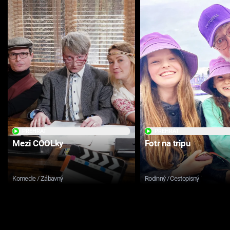
PŘEHRÁT
PŘEHRÁT
Mezi COOLky
Fotr na tripu
Komedie / Zábavný
Rodinný / Cestopisný