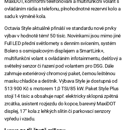
MaxiDOT, komfortní telefonování a multifunkční volant s
ovládáním rádia a telefonu, plnohodnotné rezervní kolo a
sadu k výměně kola.
Octavia Style aktuálně přináší ve standardu nové prvky
výbav v hodnotě témř 50 tisíc. Novinkami jsou mimo jiné
Full LED přední světlomety s denním svícením, systém
Bolero s osmipalcovým displejem a SmartLink+,
multifunkční volant s ovládáním infotainmentu, dešťový a
světelný senzor či řazení pod volantem pro DSG. Dále
zahrnuje exteriérový chromový paket, černou leštěnou
masku chladiče a deštník. Výbava Style je dostupná od
513 900 Kč s motorem 1,0 TSI/85 kW. Paket Style Plus
stojí 14 tisíc a obsahuje např. elektricky sklopná zpětná
zrcátka, asistent rozjezdu do kopce, barevný MaxiDOT
displej, 17" kola z lehkých slitin či parkovací senzory
vpředu i vzadu.