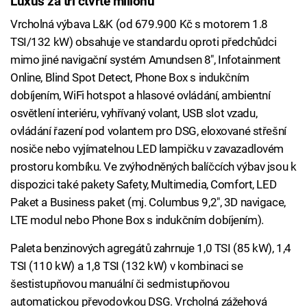
Luxus za tři čtvrtě milionu
Vrcholná výbava L&K (od 679.900 Kč s motorem 1.8
TSI/132 kW) obsahuje ve standardu oproti předchůdci
mimo jiné navigační systém Amundsen 8", Infotainment
Online, Blind Spot Detect, Phone Box s indukčním
dobíjením, WiFi hotspot a hlasové ovládání, ambientní
osvětlení interiéru, vyhřívaný volant, USB slot vzadu,
ovládání řazení pod volantem pro DSG, eloxované střešní
nosiče nebo vyjímatelnou LED lampičku v zavazadlovém
prostoru kombíku. Ve zvýhodněných balíčcích výbav jsou k
dispozici také pakety Safety, Multimedia, Comfort, LED
Paket a Business paket (mj. Columbus 9,2", 3D navigace,
LTE modul nebo Phone Box s indukčním dobíjením).
Paleta benzinových agregátů zahrnuje 1,0 TSI (85 kW), 1,4
TSI (110 kW) a 1,8 TSI (132 kW) v kombinaci se
šestistupňovou manuální či sedmistupňovou
automatickou převodovkou DSG. Vrcholná zážehová