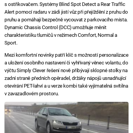
s ostřikovačem. Systémy Blind Spot Detect a Rear Traffic
Alert pomocí radaru v zádi jistí vůz při přejíždění z pruhu do
pruhu a pomáhají bezpečně vycouvat z parkovacího místa.
Dynamic Chassis Control (DCC) umožňuje měnit
charakteristiku tlumičů v režimech Comfort, Normal a
Sport.
Mezi komfortní novinky patří klíč s možností personalizace
a uložení osobního nastavení či vyhřívaný věnec volantu, do
výčtu Simply Clever řešení nově přibývají sklopné stolky na
zadní straně předních opěradel, držáky nápojů usnadňující
otevírání PET-lahví a u verze kombi také vyjímatelná svítilna
v zavazadlovém prostoru.