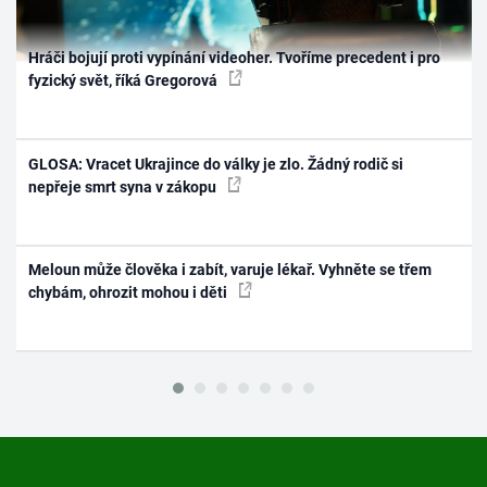
Hráči bojují proti vypínání videoher. Tvoříme precedent i pro
fyzický svět, říká Gregorová
GLOSA: Vracet Ukrajince do války je zlo. Žádný rodič si
nepřeje smrt syna v zákopu
Meloun může člověka i zabít, varuje lékař. Vyhněte se třem
chybám, ohrozit mohou i děti