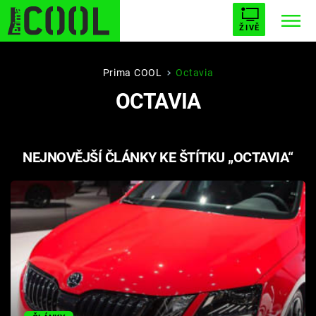
ŽIVĚ
STARHOUSE
BUFFY, PŘEMOŽITELKA UPÍRŮ
Trendy:
Prima COOL
Octavia
OCTAVIA
ESCAPE
PLNEJ KOTEL
AVENGERS 5
NEJNOVĚJŠÍ ČLÁNKY KE ŠTÍTKU „OCTAVIA“
Témata
Filmy
Seriály
Hry