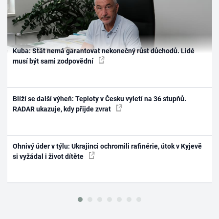
Kuba: Stát nemá garantovat nekonečný růst důchodů. Lidé
musí být sami zodpovědní
Blíží se další výheň: Teploty v Česku vyletí na 36 stupňů.
RADAR ukazuje, kdy přijde zvrat
Ohnivý úder v týlu: Ukrajinci ochromili rafinérie, útok v Kyjevě
si vyžádal i život dítěte