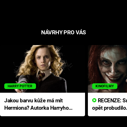
NÁVRHY PRO VÁS
HARRY POTTER
KINOFILMY
Jakou barvu kůže má mít
RECENZE: Smrtelné zlo se
Hermiona? Autorka Harryho
opět probudilo
Pottera přišla s ráznou
přichází s neo
odpovědí
hororovou nab