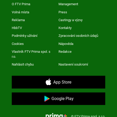
O FTV Prima
Management
Volná místa
Press
Reklama
Castingy a výzvy
HbbTV
Kontakty
Podmínky užívání
Zpracování osobních údajů
Cookies
Nápověda
Vlastník FTV Prima spol. s
Redakce
r.o.
Nahlásit chybu
Nastavení soukromí
App Store
Google Play
© FTV Prima spol. s r.o.