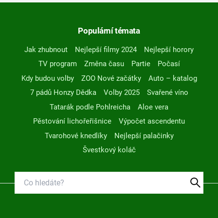
Populární témata
Jak zhubnout
Nejlepší filmy 2024
Nejlepší horory
TV program
Změna času
Partie
Počasí
Kdy budou volby
ZOO Nové začátky
Auto – katalog
7 pádů Honzy Dědka
Volby 2025
Svařené víno
Tatarák podle Pohlreicha
Aloe vera
Pěstování lichořeřišnice
Výpočet ascendentu
Tvarohové knedlíky
Nejlepší palačinky
Švestkový koláč