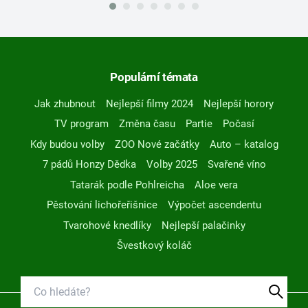
Populární témata
Jak zhubnout
Nejlepší filmy 2024
Nejlepší horory
TV program
Změna času
Partie
Počasí
Kdy budou volby
ZOO Nové začátky
Auto – katalog
7 pádů Honzy Dědka
Volby 2025
Svařené víno
Tatarák podle Pohlreicha
Aloe vera
Pěstování lichořeřišnice
Výpočet ascendentu
Tvarohové knedlíky
Nejlepší palačinky
Švestkový koláč