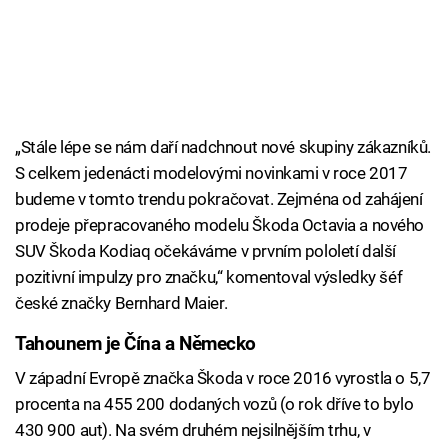
„Stále lépe se nám daří nadchnout nové skupiny zákazníků.
S celkem jedenácti modelovými novinkami v roce 2017
budeme v tomto trendu pokračovat. Zejména od zahájení
prodeje přepracovaného modelu Škoda Octavia a nového
SUV Škoda Kodiaq očekáváme v prvním pololetí další
pozitivní impulzy pro značku,“ komentoval výsledky šéf
české značky Bernhard Maier.
Tahounem je Čína a Německo
V západní Evropě značka Škoda v roce 2016 vyrostla o 5,7
procenta na 455 200 dodaných vozů (o rok dříve to bylo
430 900 aut). Na svém druhém nejsilnějším trhu, v