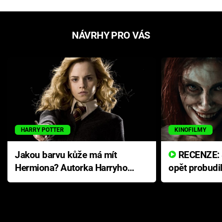
NÁVRHY PRO VÁS
HARRY POTTER
KINOFILMY
Jakou barvu kůže má mít
RECENZE: Smrtelné zlo se
Hermiona? Autorka Harryho
opět probudi
Pottera přišla s ráznou
přichází s n
odpovědí
hororovou n