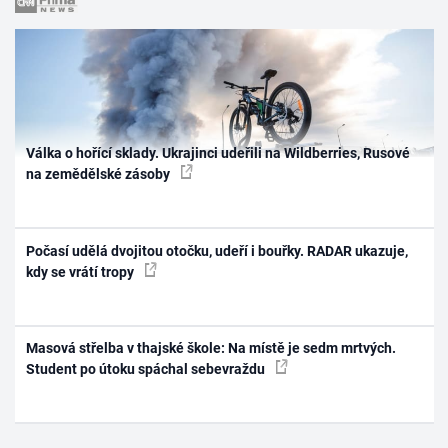
Válka o hořící sklady. Ukrajinci udeřili na Wildberries, Rusové
na zemědělské zásoby
Počasí udělá dvojitou otočku, udeří i bouřky. RADAR ukazuje,
kdy se vrátí tropy
Masová střelba v thajské škole: Na místě je sedm mrtvých.
Student po útoku spáchal sebevraždu