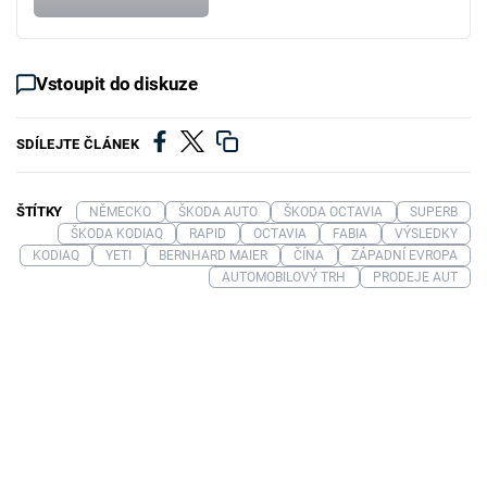
Vstoupit do diskuze
SDÍLEJTE ČLÁNEK
ŠTÍTKY
NĚMECKO
ŠKODA AUTO
ŠKODA OCTAVIA
SUPERB
ŠKODA KODIAQ
RAPID
OCTAVIA
FABIA
VÝSLEDKY
KODIAQ
YETI
BERNHARD MAIER
ČÍNA
ZÁPADNÍ EVROPA
AUTOMOBILOVÝ TRH
PRODEJE AUT