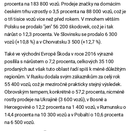
procenta na 183 800 vozů. Prodeje značky na domácím
českém trhu vzrostly o 3,5 procenta na 88 000 vozů, což je
o tři tisíce vozů více než před rokem. V mnohem větším
Polsku se prodalo "jen" 56 200 škodovek, což je i tak
nárůst o 12,3 procenta. Ve Slovinsku se prodalo 6 300
vozů (+10,8 %) a v Chorvatsku 3 500 (+12,7 %).
Také ve východní Evropě Škoda v roce 2016 výrazně
posílila s nárůstem o 7,2 procenta, celkových 35 100
prodaných aut však tuto oblast řadí spíš k méně důležitým
regionům. V Rusku dodala svým zákazníkům za celý rok
55 400 vozů, což je meziročně prakticky stejný výsledek.
Obrovským tempem, konkrétně o 57,2 procenta, nicméně
rostly prodeje na Ukrajině (3 600 vozů), v Bosně a
Hercegovině o 12,2 procenta na 1 400 vozů, v Rumunsku o
14,4 procenta na 10 300 vozů a v Pobaltí o 10,6 procenta
na 6 500 vozů.