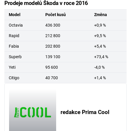
Prodeje modelů Škoda v roce 2016
Model
Počet kusů
Změna
Octavia
436 300
+0,9 %
Rapid
212 800
+9,5 %
Fabia
202 800
+5,4 %
Superb
139 100
+73,4 %
Yeti
95 600
-4,0 %
Citigo
40 700
+1,4 %
redakce Prima Cool