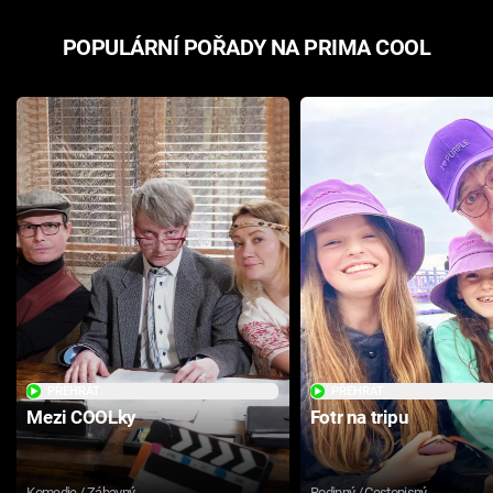
POPULÁRNÍ POŘADY NA PRIMA COOL
PŘEHRÁT
PŘEHRÁT
Mezi COOLky
Fotr na tripu
Komedie / Zábavný
Rodinný / Cestopisný