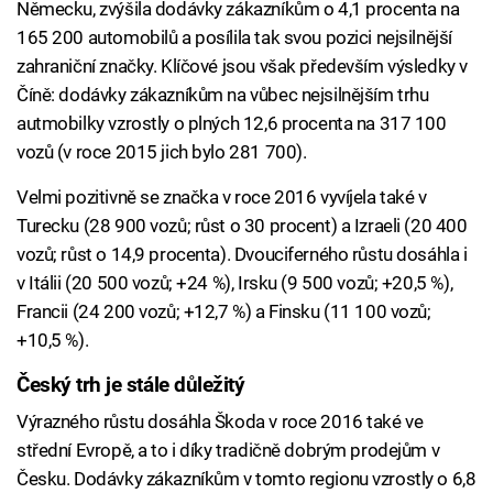
Německu, zvýšila dodávky zákazníkům o 4,1 procenta na
165 200 automobilů a posílila tak svou pozici nejsilnější
zahraniční značky. Klíčové jsou však především výsledky v
Číně: dodávky zákazníkům na vůbec nejsilnějším trhu
autmobilky vzrostly o plných 12,6 procenta na 317 100
vozů (v roce 2015 jich bylo 281 700).
Velmi pozitivně se značka v roce 2016 vyvíjela také v
Turecku (28 900 vozů; růst o 30 procent) a Izraeli (20 400
vozů; růst o 14,9 procenta). Dvouciferného růstu dosáhla i
v Itálii (20 500 vozů; +24 %), Irsku (9 500 vozů; +20,5 %),
Francii (24 200 vozů; +12,7 %) a Finsku (11 100 vozů;
+10,5 %).
Český trh je stále důležitý
Výrazného růstu dosáhla Škoda v roce 2016 také ve
střední Evropě, a to i díky tradičně dobrým prodejům v
Česku. Dodávky zákazníkům v tomto regionu vzrostly o 6,8