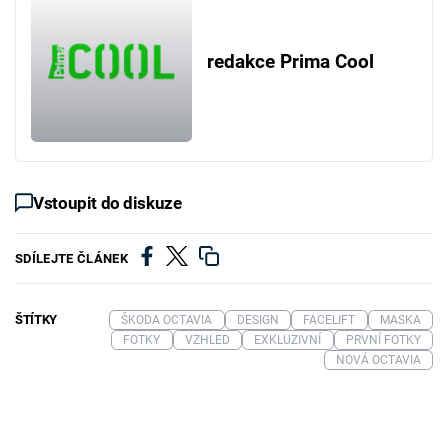
redakce Prima Cool
Vstoupit do diskuze
SDÍLEJTE ČLÁNEK
ŠTÍTKY
ŠKODA OCTAVIA
DESIGN
FACELIFT
MASKA
FOTKY
VZHLED
EXKLUZIVNÍ
PRVNÍ FOTKY
NOVÁ OCTAVIA