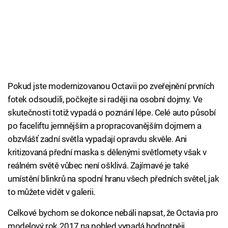
Pokud jste modernizovanou Octavii po zveřejnění prvních
fotek odsoudili, počkejte si raději na osobní dojmy. Ve
skutečnosti totiž vypadá o poznání lépe. Celé auto působí
po faceliftu jemnějším a propracovanějším dojmem a
obzvlášť zadní světla vypadají opravdu skvěle. Ani
kritizovaná přední maska s dělenými světlomety však v
reálném světě vůbec není ošklivá. Zajímavé je také
umístění blinkrů na spodní hranu všech předních světel, jak
to můžete vidět v galerii.
Celkové bychom se dokonce nebáli napsat, že Octavia pro
modelový rok 2017 na pohled vypadá hodnotněji,