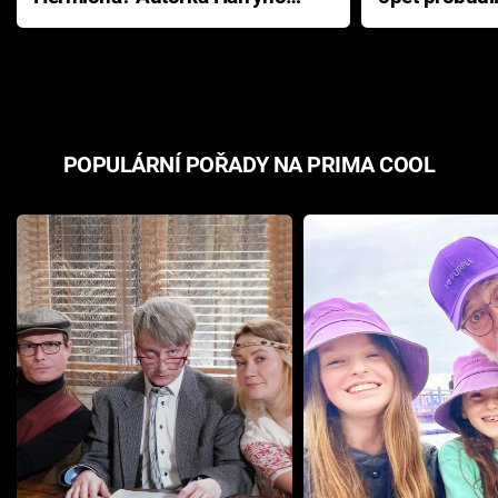
Pottera přišla s ráznou
přichází s n
odpovědí
hororovou n
POPULÁRNÍ POŘADY NA PRIMA COOL