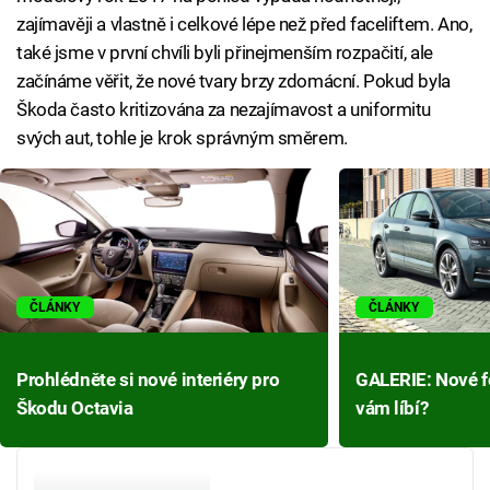
zajímavěji a vlastně i celkové lépe než před faceliftem. Ano,
také jsme v první chvíli byli přinejmenším rozpačití, ale
začínáme věřit, že nové tvary brzy zdomácní. Pokud byla
Škoda často kritizována za nezajímavost a uniformitu
svých aut, tohle je krok správným směrem.
ČLÁNKY
ČLÁNKY
Prohlédněte si nové interiéry pro
GALERIE: Nové fo
Škodu Octavia
vám líbí?