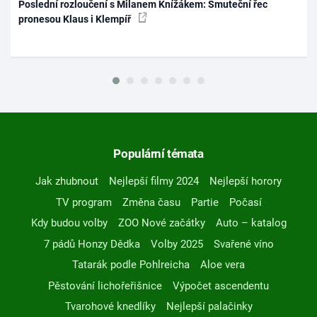
Poslední rozloučení s Milanem Knížákem: Smuteční řec
pronesou Klaus i Klempíř
Populární témata
Jak zhubnout
Nejlepší filmy 2024
Nejlepší horory
TV program
Změna času
Partie
Počasí
Kdy budou volby
ZOO Nové začátky
Auto – katalog
7 pádů Honzy Dědka
Volby 2025
Svařené víno
Tatarák podle Pohlreicha
Aloe vera
Pěstování lichořeřišnice
Výpočet ascendentu
Tvarohové knedlíky
Nejlepší palačinky