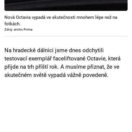
Cool Esport
Nová Octavia vypadá ve skutečnosti mnohem lépe než na
Pořady
fotkách.
Zdroj: archiv Prima
TV Program
Sledujte prima+
Na hradecké dálnici jsme dnes odchytili
testovací exemplář faceliftované Octavie, která
přijde na trh příští rok. A musíme přiznat, že ve
Přihlášení
skutečném světě vypadá vážně povedeně.
Sledujte nás