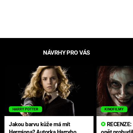
NÁVRHY PRO VÁS
HARRY POTTER
KINOFILMY
Jakou barvu kůže má mít
RECENZE: Smrtelné zlo se
Hermiona? Autorka Harryho
opět probudi