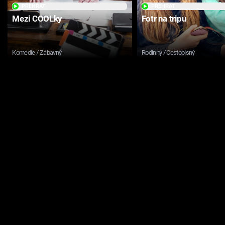
PŘEHRÁT
PŘEHRÁT
Mezi COOLky
Fotr na tripu
Komedie / Zábavný
Rodinný / Cestopisný