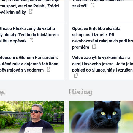
ma sport, vrací se Polabí, Zrádci
zaskočil
ové kriminálky
thiase Hložka ženy do vztahu
Operace Entebbe ukázala
dy uhnaly: Teď budu iniciátorem
schopnosti Izraele. Při
 slibuje zpěvák
osvobozování rukojmích padl br
premiéra
zloučení s Glenem Hansardem:
Video zachytilo výzkumníka na
outěná rakev, dojemná řeč Bona
okraji lávového jezera. Je to jak
zpěv Irglové s Vedderem
pohled do Slunce, hlásil vzruše