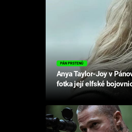
PÁN PRSTENŮ
Anya Taylor-Joy v Pánov
fotka její elfské bojovni