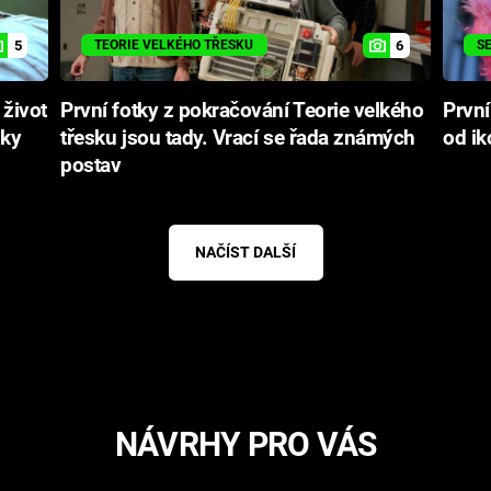
5
6
TEORIE VELKÉHO TŘESKU
S
 život
První fotky z pokračování Teorie velkého
První
šky
třesku jsou tady. Vrací se řada známých
od i
postav
NAČÍST DALŠÍ
NÁVRHY PRO VÁS