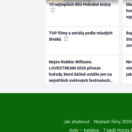
10 nejlepších dílů Hvězdné brány
Ma
hum
vy
TOP filmy a seriály podle mladých
Rap
diváků
Slo
ze
Nejen Robbie Williams.
No
LOVESTREAM 2026 přiveze
ním
hvězdy, které běžně uvidíte jen na
ja
největších světových festivalech
Jak zhubnout
Nejlepší filmy 2024
Auto – katalog
7 pádů Honzy 