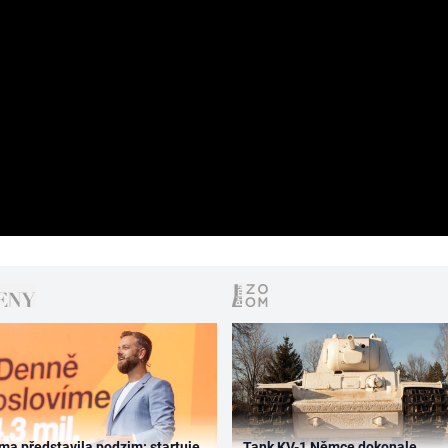
ma představila podzim: startuje
Tank KV-1 Němce dokonale