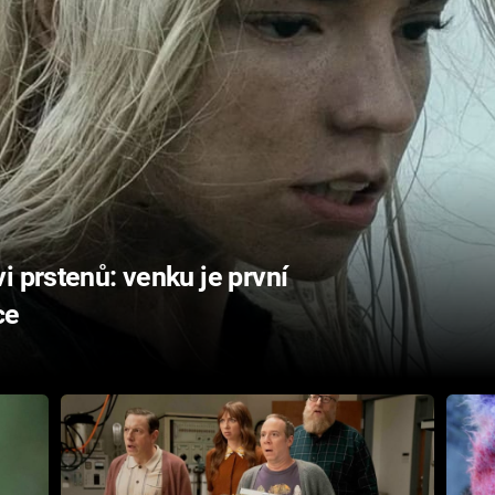
i prstenů: venku je první
ce