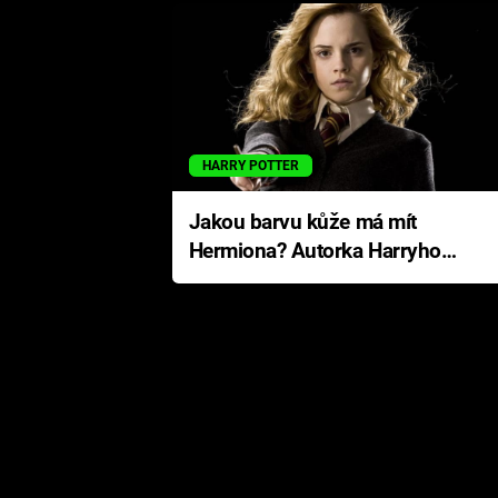
HARRY POTTER
Jakou barvu kůže má mít
Hermiona? Autorka Harryho
Pottera přišla s ráznou
odpovědí