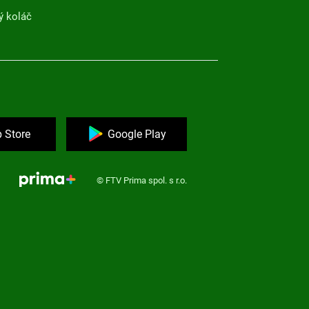
ý koláč
 Store
Google Play
© FTV Prima spol. s r.o.