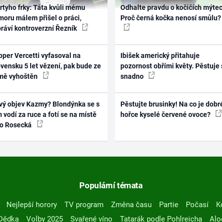
rtyho frky: Táta kvůli mému
Odhalte pravdu o kočičích mýtec
oru málem přišel o práci,
Proč černá kočka nenosí smůlu?
práví kontroverzní Řezník
per Vercetti vyfasoval na
Ibišek americký přitahuje
vensku 5 let vězení, pak bude ze
pozornost obřími květy. Pěstuje 
mě vyhoštěn
snadno
vý objev Kazmy? Blondýnka se s
Pěstujte brusinky! Na co je dobr
 vodí za ruce a fotí se na místě
hořce kyselé červené ovoce?
ko Rosecká
Populární témata
Nejlepší horory
TV program
Změna času
Partie
Počasí
K
Dědka
Volby 2025
Svařené víno
Tatarák podle Pohlreicha
Alo