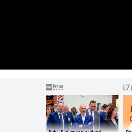
Kuba: Stát nemá garantovat
Pri