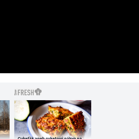
Cukeťák aneb cuketový nákyp na