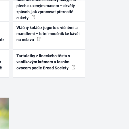
plech s uzeným masem – skvělý
způsob, jak zpracovat přerostlé
cukety
Vláčný koláč z jogurtu s višněmi a
mandlemi – letní moučník ke kávě i
atr
na oslavu
Tartaletky z lineckého těsta s
o
vanilkovým krémem a lesním
ně
ovocem podle Bread Society