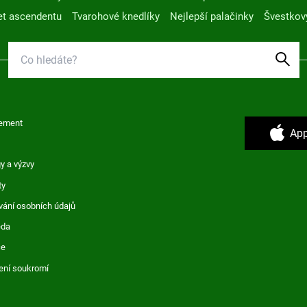
t ascendentu
Tvarohové knedlíky
Nejlepší palačinky
Švestkov
ement
App
y a výzvy
ty
vání osobních údajů
ěda
ce
ení soukromí