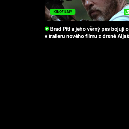
KINOFILMY
Brad Pitt a jeho věrný pes bojují o
v traileru nového filmu z drsné Alja