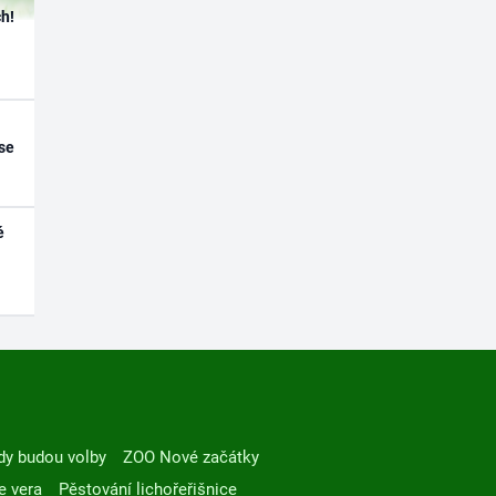
h!
se
é
dy budou volby
ZOO Nové začátky
e vera
Pěstování lichořeřišnice