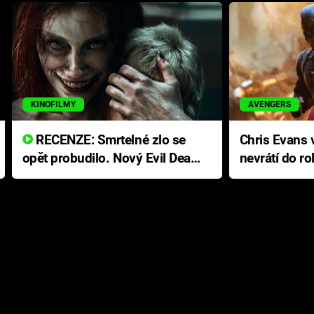
KINOFILMY
AVENGERS
RECENZE: Smrtelné zlo se
Chris Evans v
opět probudilo. Nový Evil Dead
nevrátí do ro
přichází s neodolatelnou
Ameriky
hororovou nabídkou