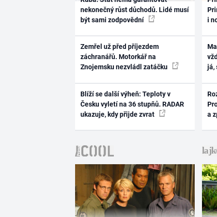
nekonečný růst důchodů. Lidé musí
Pri
být sami zodpovědní
i n
Zemřel už před příjezdem
Ma
záchranářů. Motorkář na
vž
Znojemsku nezvládl zatáčku
já,
Blíží se další výheň: Teploty v
Ro
Česku vyletí na 36 stupňů. RADAR
Pr
ukazuje, kdy přijde zvrat
a 