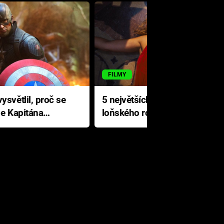
FILMY
ysvětlil, proč se
5 největších propadáků
le Kapitána
loňského roku: Disney na
jediné katastrofě prodělal 200
milionů dolarů