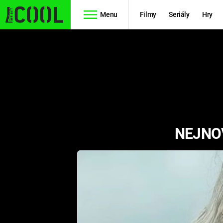
Menu
Filmy
Seriály
Hry
Seriály
Filmy
SIMPSONOVI
STAR WARS
HVĚZDNÁ
AVENGERS
BRÁNA
NEJNOV
RYCHLE A
TEORIE
ZBĚSILE 10
VELKÉHO
PREDÁTOR
TŘESKU
FUTURAMA