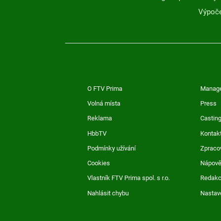
Výpoče
O FTV Prima
Manag
Volná místa
Press
Reklama
Casting
HbbTV
Kontak
Podmínky užívání
Zpraco
Cookies
Nápov
Vlastník FTV Prima spol. s r.o.
Redak
Nahlásit chybu
Nastav