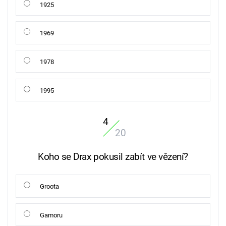
1925
1969
1978
1995
4
20
Koho se Drax pokusil zabít ve vězení?
Groota
Gamoru