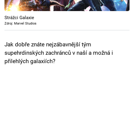
Cool Esport
Strážci Galaxie
Pořady
Zdroj: Marvel Studios
TV Program
Jak dobře znáte nejzábavnější tým
Sledujte prima+
supehrdinských zachránců v naší a možná i
přilehlých galaxiích?
Přihlášení
Sledujte nás