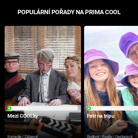
POPULÁRNÍ POŘADY NA PRIMA COOL
PŘEHRÁT
PŘEHRÁT
Mezi COOLky
Fotr na tripu
Komedie / Zábavný
Rodinný / Reality / Cestopisný