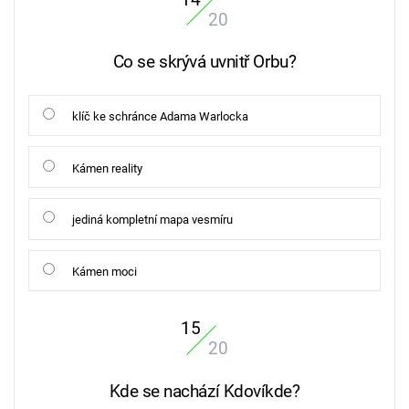
20
Co se skrývá uvnitř Orbu?
klíč ke schránce Adama Warlocka
Kámen reality
jediná kompletní mapa vesmíru
Kámen moci
15
20
Kde se nachází Kdovíkde?