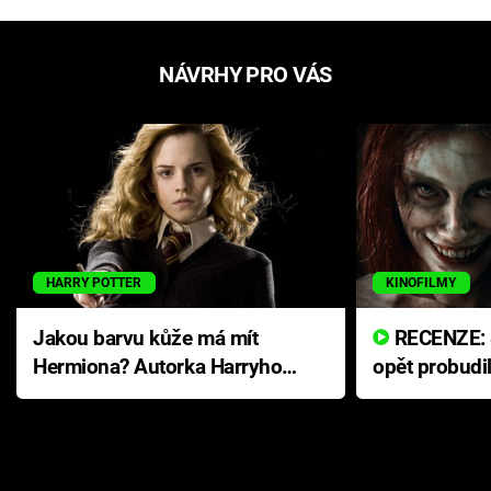
NÁVRHY PRO VÁS
HARRY POTTER
KINOFILMY
Jakou barvu kůže má mít
RECENZE: Smrtelné zlo se
Hermiona? Autorka Harryho
opět probudi
Pottera přišla s ráznou
přichází s n
odpovědí
hororovou n