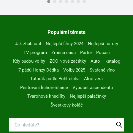
Populární témata
Jak zhubnout
Nejlepší filmy 2024
Nejlepší horory
TV program
Změna času
Partie
Počasí
Kdy budou volby
ZOO Nové začátky
Auto – katalog
7 pádů Honzy Dědka
Volby 2025
Svařené víno
Tatarák podle Pohlreicha
Aloe vera
Pěstování lichořeřišnice
Výpočet ascendentu
Tvarohové knedlíky
Nejlepší palačinky
Švestkový koláč