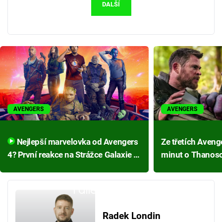
DALŠÍ
AVENGERS
AVENGERS
Nejlepší marvelovka od Avengers
Ze třetích Avenge
4? První reakce na Strážce Galaxie 3
minut o Thanoso
přináší velkou naději
popsal přímo jeh
Failed to fetch
Radek Londin