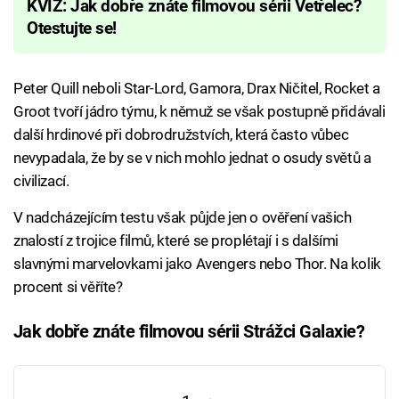
KVÍZ: Jak dobře znáte filmovou sérii Vetřelec?
Otestujte se!
Peter Quill neboli Star-Lord, Gamora, Drax Ničitel, Rocket a
Groot tvoří jádro týmu, k němuž se však postupně přidávali
další hrdinové při dobrodružstvích, která často vůbec
nevypadala, že by se v nich mohlo jednat o osudy světů a
civilizací.
V nadcházejícím testu však půjde jen o ověření vašich
znalostí z trojice filmů, které se proplétají i s dalšími
slavnými marvelovkami jako Avengers nebo Thor. Na kolik
procent si věříte?
Jak dobře znáte filmovou sérii Strážci Galaxie?