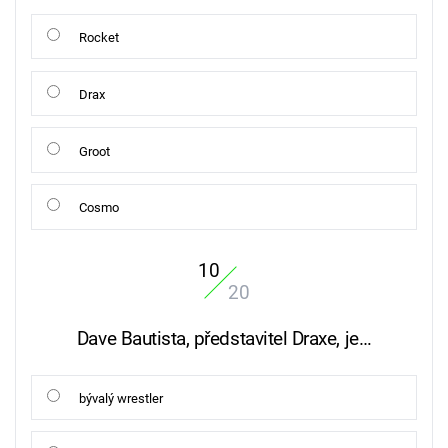
Rocket
Drax
Groot
Cosmo
10
20
Dave Bautista, představitel Draxe, je…
bývalý wrestler