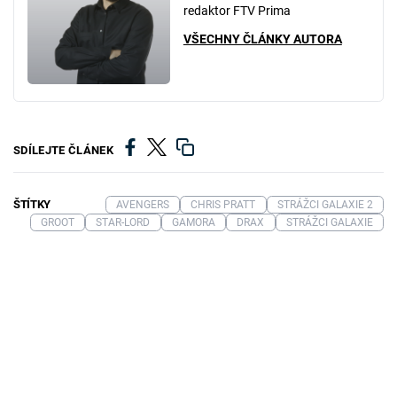
redaktor FTV Prima
VŠECHNY ČLÁNKY AUTORA
SDÍLEJTE ČLÁNEK
ŠTÍTKY
AVENGERS
CHRIS PRATT
STRÁŽCI GALAXIE 2
GROOT
STAR-LORD
GAMORA
DRAX
STRÁŽCI GALAXIE