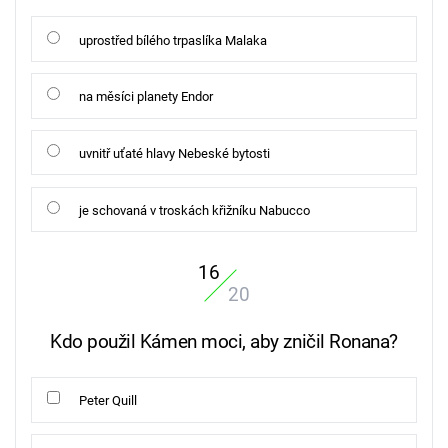
uprostřed bílého trpaslíka Malaka
na měsíci planety Endor
uvnitř uťaté hlavy Nebeské bytosti
je schovaná v troskách křižníku Nabucco
16
20
Kdo použil Kámen moci, aby zničil Ronana?
Peter Quill