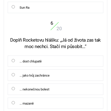
Sun Ra
6
20
Doplň Rocketovu hlášku: „Já od života zas tak
moc nechci. Stačí mi působit…“
... dost chlupatě
... jako tvůj zachránce
... nekonečnou bolest
... mazaně