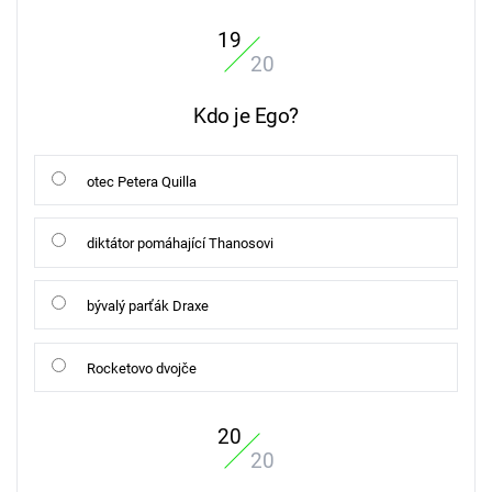
19
20
Kdo je Ego?
otec Petera Quilla
diktátor pomáhající Thanosovi
bývalý parťák Draxe
Rocketovo dvojče
20
20