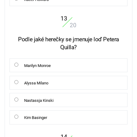
13
20
Podle jaké herečky se jmenuje loď Petera
Quilla?
Marilyn Monroe
Alyssa Milano
Nastassja Kinski
Kim Basinger
14