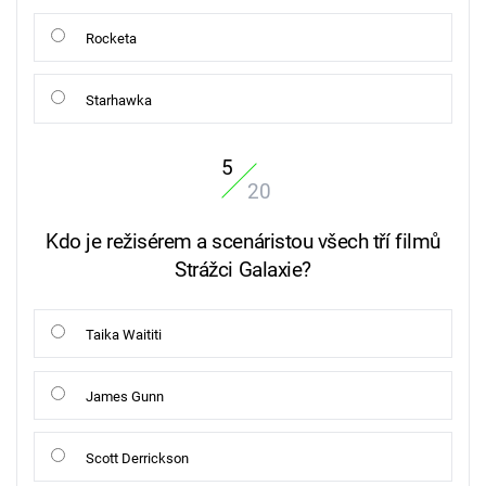
Rocketa
Starhawka
5
20
Kdo je režisérem a scenáristou všech tří filmů
Strážci Galaxie?
Taika Waititi
James Gunn
Scott Derrickson