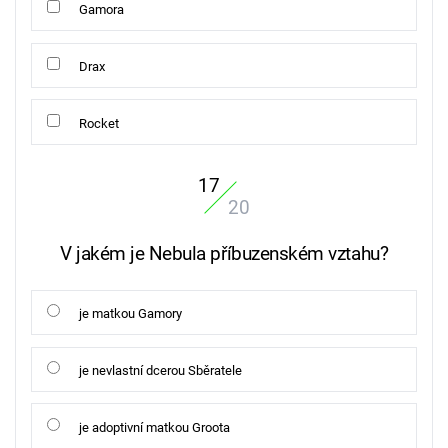
Gamora
Drax
Rocket
17
20
V jakém je Nebula příbuzenském vztahu?
je matkou Gamory
je nevlastní dcerou Sběratele
je adoptivní matkou Groota