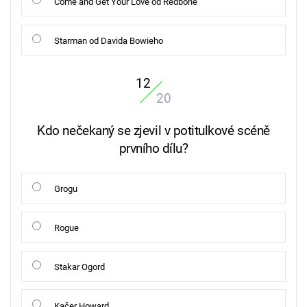
Come and Get Your Love od Redbone
Starman od Davida Bowieho
12
20
Kdo nečekaný se zjevil v potitulkové scéně
prvního dílu?
Grogu
Rogue
Stakar Ogord
Kačer Howard