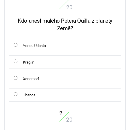
1
20
Kdo unesl malého Petera Quilla z planety
Země?
Yondu Udonta
Kraglin
Xenomorf
Thanos
2
20