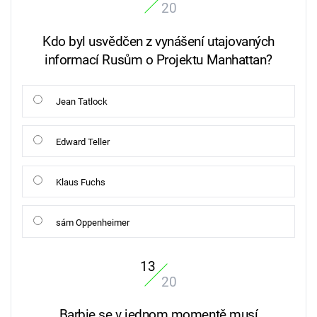
20
Kdo byl usvědčen z vynášení utajovaných
informací Rusům o Projektu Manhattan?
Jean Tatlock
Edward Teller
Klaus Fuchs
sám Oppenheimer
13
20
Barbie se v jednom momentě musí