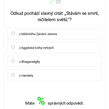
20
Odkud pochází slavný citát: „Stávám se smrtí,
ničitelem světů.“?
z biblického Zjevení Janova
z Egyptské knihy mrtvých
z Bhagavadgíty
z Hamleta
%
Máte
správných odpovědí.