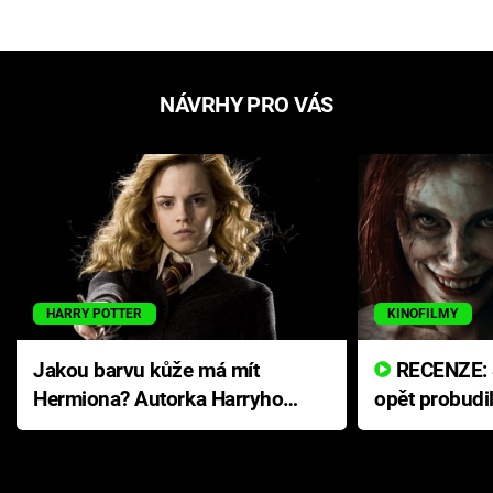
NÁVRHY PRO VÁS
HARRY POTTER
KINOFILMY
Jakou barvu kůže má mít
RECENZE: Smrtelné zlo se
Hermiona? Autorka Harryho
opět probudi
Pottera přišla s ráznou
přichází s n
odpovědí
hororovou n