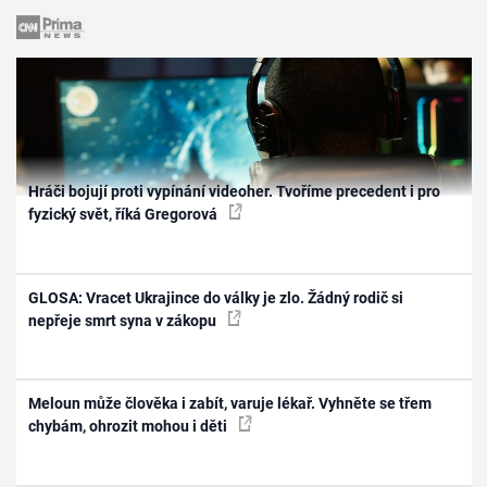
Hráči bojují proti vypínání videoher. Tvoříme precedent i pro
fyzický svět, říká Gregorová
GLOSA: Vracet Ukrajince do války je zlo. Žádný rodič si
nepřeje smrt syna v zákopu
Meloun může člověka i zabít, varuje lékař. Vyhněte se třem
chybám, ohrozit mohou i děti