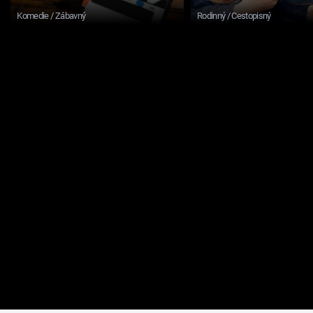
Komedie / Zábavný
Rodinný / Cestopisný