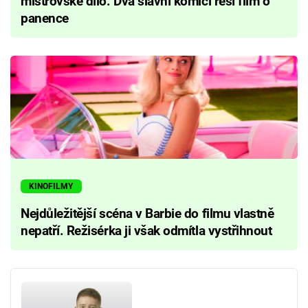
mistrovské dílo. Dva slavní komici řeší film o
panence
KINOFILMY
Nejdůležitější scéna v Barbie do filmu vlastně
nepatří. Režisérka ji však odmítla vystřihnout