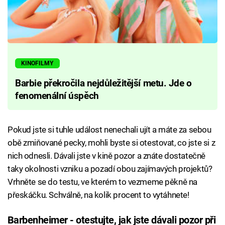
KINOFILMY
Barbie překročila nejdůležitější metu. Jde o
fenomenální úspěch
Pokud jste si tuhle událost nenechali ujít a máte za sebou
obě zmiňované pecky, mohli byste si otestovat, co jste si z
nich odnesli. Dávali jste v kině pozor a znáte dostatečně
taky okolnosti vzniku a pozadí obou zajímavých projektů?
Vrhněte se do testu, ve kterém to vezmeme pěkně na
přeskáčku. Schválně, na kolik procent to vytáhnete!
Barbenheimer - otestujte, jak jste dávali pozor při