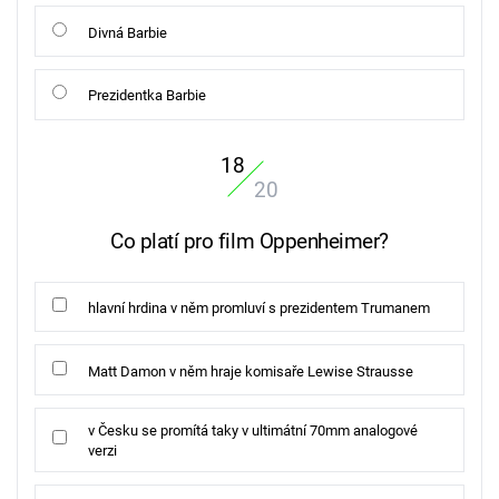
Divná Barbie
Prezidentka Barbie
18
20
Co platí pro film Oppenheimer?
hlavní hrdina v něm promluví s prezidentem Trumanem
Matt Damon v něm hraje komisaře Lewise Strausse
v Česku se promítá taky v ultimátní 70mm analogové
verzi