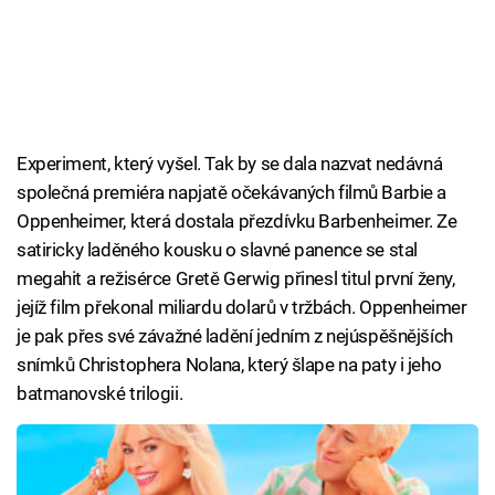
Experiment, který vyšel. Tak by se dala nazvat nedávná
společná premiéra napjatě očekávaných filmů Barbie a
Oppenheimer, která dostala přezdívku Barbenheimer. Ze
satiricky laděného kousku o slavné panence se stal
megahit a režisérce Gretě Gerwig přinesl titul první ženy,
jejíž film překonal miliardu dolarů v tržbách. Oppenheimer
je pak přes své závažné ladění jedním z nejúspěšnějších
snímků Christophera Nolana, který šlape na paty i jeho
batmanovské trilogii.