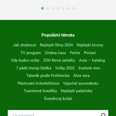
Populární témata
Jak zhubnout
Nejlepší filmy 2024
Nejlepší horory
TV program
Změna času
Partie
Počasí
Kdy budou volby
ZOO Nové začátky
Auto – katalog
7 pádů Honzy Dědka
Volby 2025
Svařené víno
Tatarák podle Pohlreicha
Aloe vera
Pěstování lichořeřišnice
Výpočet ascendentu
Tvarohové knedlíky
Nejlepší palačinky
Švestkový koláč