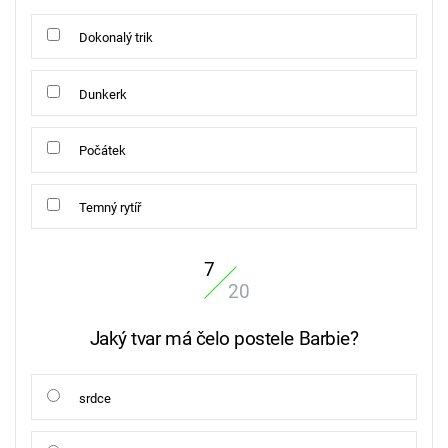
Dokonalý trik
Dunkerk
Počátek
Temný rytíř
7
20
Jaký tvar má čelo postele Barbie?
srdce