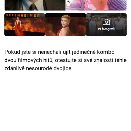
Cool Esport
Pořady
19 fotografií
TV Program
Sledujte prima+
Pokud jste si nenechali ujít jedinečné kombo
dvou filmových hitů, otestujte si své znalosti téhle
Přihlášení
zdánlivě nesourodé dvojice.
Sledujte nás