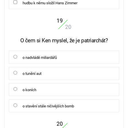
hudbu k němu složil Hans Zimmer
19
20
O čem si Ken myslel, že je patriarchát?
o nadvládě miliardářů
o tunění aut
o koních
o stavění stále ničivějších bomb
20