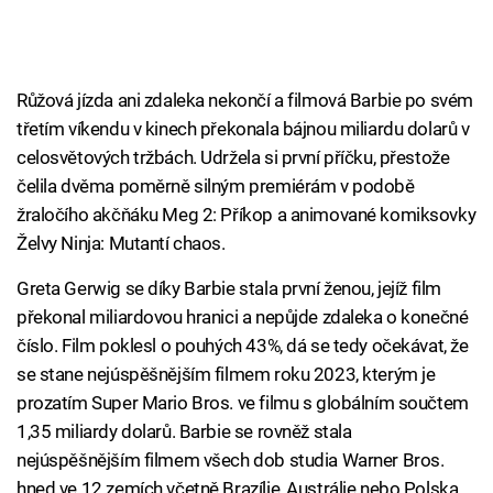
Růžová jízda ani zdaleka nekončí a filmová Barbie po svém
třetím víkendu v kinech překonala bájnou miliardu dolarů v
celosvětových tržbách. Udržela si první příčku, přestože
čelila dvěma poměrně silným premiérám v podobě
žraločího akčňáku Meg 2: Příkop a animované komiksovky
Želvy Ninja: Mutantí chaos.
Greta Gerwig se díky Barbie stala první ženou, jejíž film
překonal miliardovou hranici a nepůjde zdaleka o konečné
číslo. Film poklesl o pouhých 43%, dá se tedy očekávat, že
se stane nejúspěšnějším filmem roku 2023, kterým je
prozatím Super Mario Bros. ve filmu s globálním součtem
1,35 miliardy dolarů. Barbie se rovněž stala
nejúspěšnějším filmem všech dob studia Warner Bros.
hned ve 12 zemích včetně Brazílie, Austrálie nebo Polska.