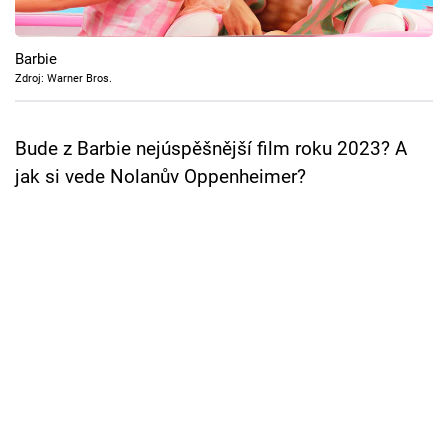
Cool Esport
Barbie
Pořady
Zdroj: Warner Bros.
TV Program
Bude z Barbie nejúspěšnější film roku 2023? A
Sledujte prima+
jak si vede Nolanův Oppenheimer?
Přihlášení
Sledujte nás