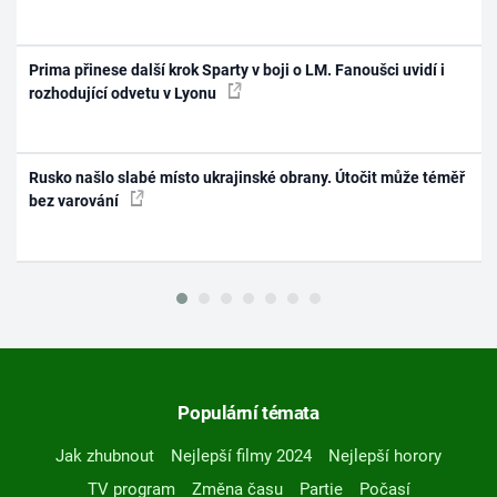
Prima přinese další krok Sparty v boji o LM. Fanoušci uvidí i
rozhodující odvetu v Lyonu
Rusko našlo slabé místo ukrajinské obrany. Útočit může téměř
bez varování
Populární témata
Jak zhubnout
Nejlepší filmy 2024
Nejlepší horory
TV program
Změna času
Partie
Počasí