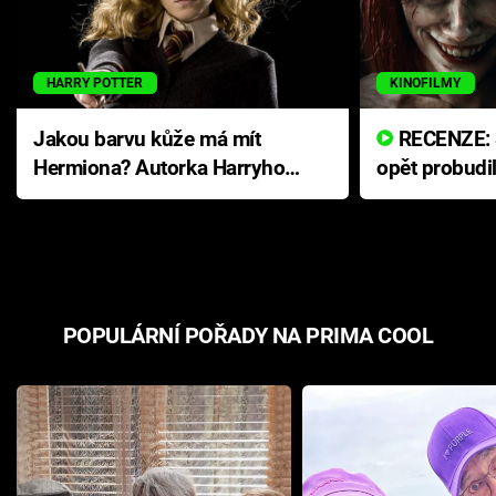
HARRY POTTER
KINOFILMY
Jakou barvu kůže má mít
RECENZE: Smrtelné zlo se
Hermiona? Autorka Harryho
opět probudi
Pottera přišla s ráznou
přichází s n
odpovědí
hororovou n
POPULÁRNÍ POŘADY NA PRIMA COOL