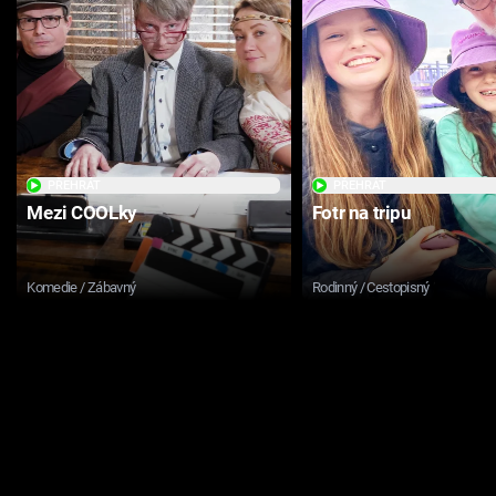
PŘEHRÁT
PŘEHRÁT
Mezi COOLky
Fotr na tripu
Komedie / Zábavný
Rodinný / Cestopisný