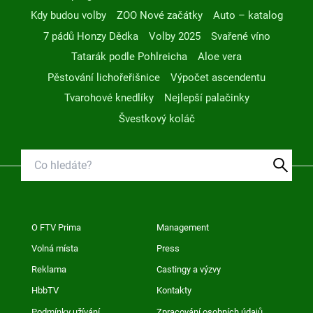
Kdy budou volby
ZOO Nové začátky
Auto – katalog
7 pádů Honzy Dědka
Volby 2025
Svařené víno
Tatarák podle Pohlreicha
Aloe vera
Pěstování lichořeřišnice
Výpočet ascendentu
Tvarohové knedlíky
Nejlepší palačinky
Švestkový koláč
O FTV Prima
Management
Volná místa
Press
Reklama
Castingy a výzvy
HbbTV
Kontakty
Podmínky užívání
Zpracování osobních údajů