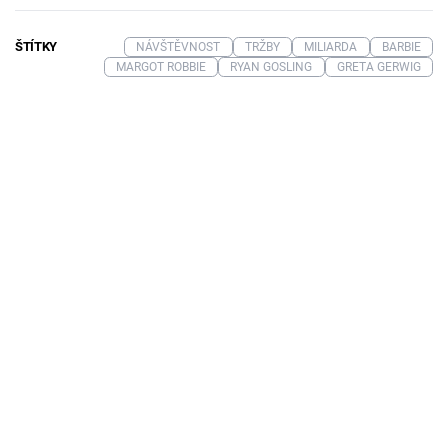
ŠTÍTKY
NÁVŠTĚVNOST
TRŽBY
MILIARDA
BARBIE
MARGOT ROBBIE
RYAN GOSLING
GRETA GERWIG