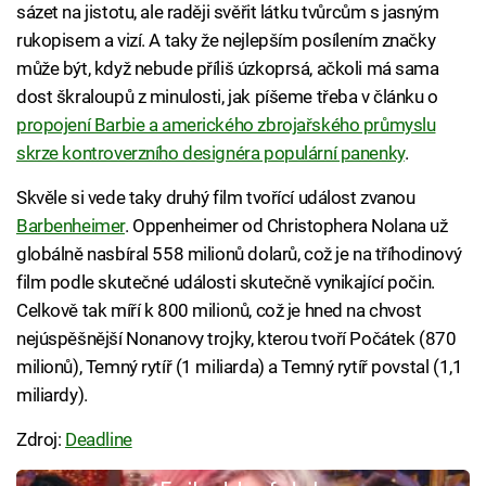
sázet na jistotu, ale raději svěřit látku tvůrcům s jasným
rukopisem a vizí. A taky že nejlepším posílením značky
může být, když nebude příliš úzkoprsá, ačkoli má sama
dost škraloupů z minulosti, jak píšeme třeba v článku o
propojení Barbie a amerického zbrojařského průmyslu
skrze kontroverzního designéra populární panenky
.
Skvěle si vede taky druhý film tvořící událost zvanou
Barbenheimer
. Oppenheimer od Christophera Nolana už
globálně nasbíral 558 milionů dolarů, což je na tříhodinový
film podle skutečné události skutečně vynikající počin.
Celkově tak míří k 800 milionů, což je hned na chvost
nejúspěšnější Nonanovy trojky, kterou tvoří Počátek (870
milionů), Temný rytíř (1 miliarda) a Temný rytíř povstal (1,1
miliardy).
Zdroj:
Deadline