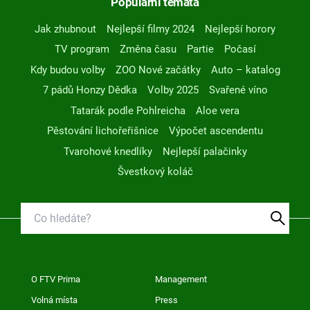
Populární témata
Jak zhubnout
Nejlepší filmy 2024
Nejlepší horory
TV program
Změna času
Partie
Počasí
Kdy budou volby
ZOO Nové začátky
Auto – katalog
7 pádů Honzy Dědka
Volby 2025
Svařené víno
Tatarák podle Pohlreicha
Aloe vera
Pěstování lichořeřišnice
Výpočet ascendentu
Tvarohové knedlíky
Nejlepší palačinky
Švestkový koláč
O FTV Prima
Management
Volná místa
Press