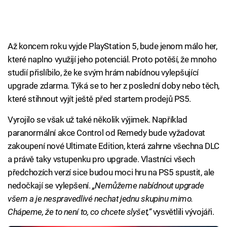
Až koncem roku vyjde PlayStation 5, bude jenom málo her,
které naplno využijí jeho potenciál. Proto potěší, že mnoho
studií přislíbilo, že ke svým hrám nabídnou vylepšující
upgrade zdarma. Týká se to her z poslední doby nebo těch,
které stihnout vyjít ještě před startem prodejů PS5.
Vyrojilo se však už také několik výjimek. Například
paranormální akce Control od Remedy bude vyžadovat
zakoupení nové Ultimate Edition, která zahrne všechna DLC
a právě taky vstupenku pro upgrade. Vlastníci všech
předchozích verzí sice budou moci hru na PS5 spustit, ale
nedočkají se vylepšení.
„Nemůžeme nabídnout upgrade
všem a je nespravedlivé nechat jednu skupinu mimo.
Chápeme, že to není to, co chcete slyšet,“
vysvětlili vývojáři.