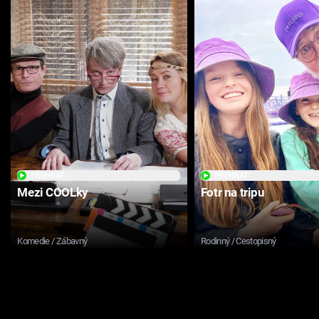
PŘEHRÁT
PŘEHRÁT
Mezi COOLky
Fotr na tripu
Komedie / Zábavný
Rodinný / Cestopisný