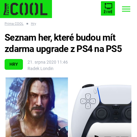
ŽIVĚ
Prima COOL
■
Hry
STARHOUSE
BUFFY, PŘEMOŽITELKA UPÍRŮ
Trendy:
Seznam her, které budou mít
ESCAPE
PLNEJ KOTEL
AVENGERS 5
zdarma upgrade z PS4 na PS5
21. srpna 2020 11:46
HRY
Radek Londin
Témata
Filmy
Seriály
Hry