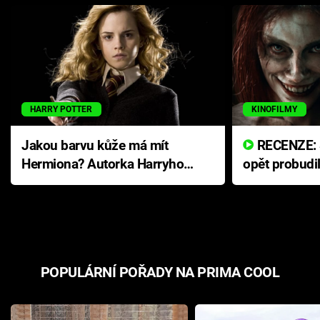
HARRY POTTER
KINOFILMY
Jakou barvu kůže má mít
RECENZE: Smrtelné zlo se
Hermiona? Autorka Harryho
opět probudi
Pottera přišla s ráznou
přichází s n
odpovědí
hororovou n
POPULÁRNÍ POŘADY NA PRIMA COOL