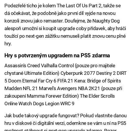
Podezřelé ticho je kolem The Last Of Us Part 2, takže se
dá očekávat, že podobně jako první díl vyjde na novou
konzoli znovu jako remaster. Doufejme, že Naughty Dog
alespoň umožní si koupit upgrade coby přídavek, aby hráči
toužící po next-gen zážitku nemuseli platit znovu cenu plné
hry.
Hry s potvrzeným upgradem na PS5 zdarma
Assassin's Creed Valhalla Control (pouze pro majitele
chystané Ultimate Edition) Cyberpunk 2077 Destiny 2 DIRT
5 Doom Eternal Far Cry 6 FIFA 21 Kena: Bridge of Spirits
Madden NFL 21 Marvel's Avengers NBA 2K21 (pouze při
zakoupení Mamma Forever Edition) The Elder Scrolls
Online Watch Dogs Legion WRC 9
Jak bude takový upgrade fungovat? Pokud vlastníte danou
hru v diskové či digitální verzi, odemkne se vám u ní na PS5
možnost stáhnout si next-gen upgrade zdarma. Pozor