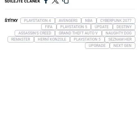
SDÍLEJTE ČLÁNEK
ŠTÍTKY
PLAYSTATION 4
AVENGERS
NBA
CYBERPUNK 2077
FIFA
PLAYSTATION 5
UPDATE
DESTINY
ASSASSIN'S CREED
GRAND THEFT AUTO V
NAUGHTY DOG
REMASTER
HERNÍ KONZOLE
PLAYSTATION 5
SEZNAM HER
UPGRADE
NEXT GEN