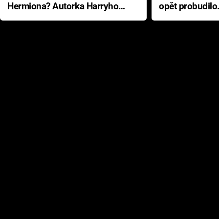
Hermiona? Autorka Harryho
opět probudilo
Pottera přišla s ráznou
přichází s neo
odpovědí
hororovou nab