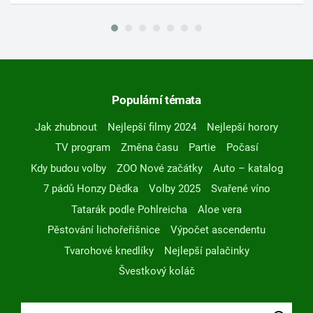
Populární témata
Jak zhubnout
Nejlepší filmy 2024
Nejlepší horory
TV program
Změna času
Partie
Počasí
Kdy budou volby
ZOO Nové začátky
Auto – katalog
7 pádů Honzy Dědka
Volby 2025
Svařené víno
Tatarák podle Pohlreicha
Aloe vera
Pěstování lichořeřišnice
Výpočet ascendentu
Tvarohové knedlíky
Nejlepší palačinky
Švestkový koláč