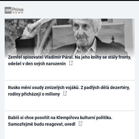
Zemřel spisovatel Vladimír Páral. Na jeho knihy se stály fronty,
odešel v den svých narozenin
Rusko mění osudy zmizelých vojáků. Z padlých dělá dezertéry,
rodiny přicházejí o miliony
Babiš si chce posvítit na Klempířovu kulturní politiku.
Samozřejmě budu reagovat, uvedl