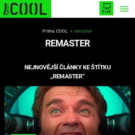
ŽIVĚ
STARHOUSE
BUFFY, PŘEMOŽITELKA UPÍRŮ
Trendy:
Prima COOL
remaster
REMASTER
ESCAPE
PLNEJ KOTEL
AVENGERS 5
NEJNOVĚJŠÍ ČLÁNKY KE ŠTÍTKU
„REMASTER“
Témata
Filmy
Seriály
Hry