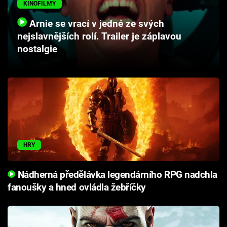
KINOFILMY
Cool Esport
Arnie se vrací v jedné ze svých
Pořady
nejslavnějších rolí. Trailer je záplavou
nostalgie
TV Program
Sledujte prima+
Přihlášení
HRY
Sledujte nás
Nádherná předělávka legendárního RPG nadchla
fanoušky a hned ovládla žebříčky