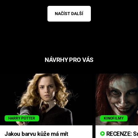
NAČÍST DALŠÍ
NÁVRHY PRO VÁS
HARRY POTTER
KINOFILMY
Jakou barvu kůže má mít
RECENZE: Smrtelné zlo se