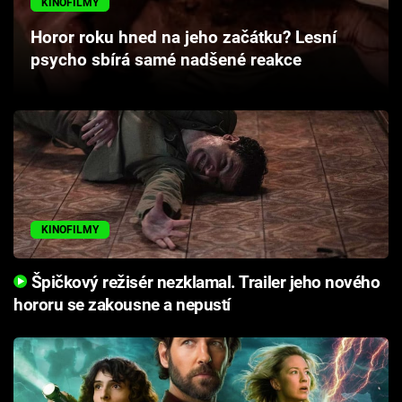
KINOFILMY
Cool Esport
Horor roku hned na jeho začátku? Lesní
psycho sbírá samé nadšené reakce
Pořady
TV Program
Sledujte prima+
Přihlášení
KINOFILMY
Sledujte nás
Špičkový režisér nezklamal. Trailer jeho nového
hororu se zakousne a nepustí