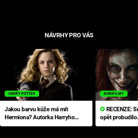
NÁVRHY PRO VÁS
HARRY POTTER
KINOFILMY
Jakou barvu kůže má mít
RECENZE: Smrtelné zlo se
Hermiona? Autorka Harryho
opět probudilo
Pottera přišla s ráznou
přichází s neo
odpovědí
hororovou nab