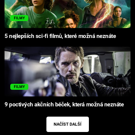
FILMY
5 nejlepších sci-fi filmů, které možná neznáte
FILMY
9 poctivých akčních béček, která možná neznáte
NAČÍST DALŠÍ