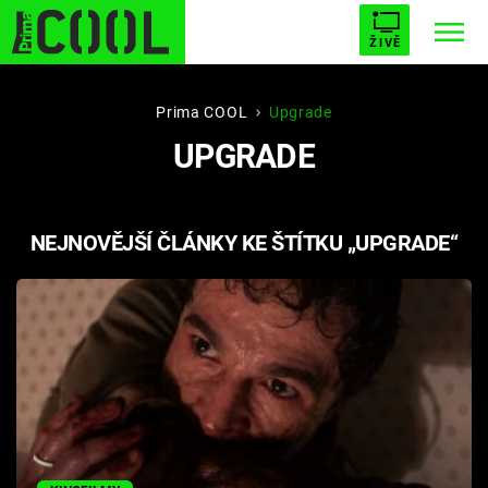
ŽIVĚ
STARHOUSE
BUFFY, PŘEMOŽITELKA UPÍRŮ
Trendy:
Prima COOL
Upgrade
UPGRADE
ESCAPE
PLNEJ KOTEL
AVENGERS 5
NEJNOVĚJŠÍ ČLÁNKY KE ŠTÍTKU „UPGRADE“
Témata
Filmy
Seriály
Hry