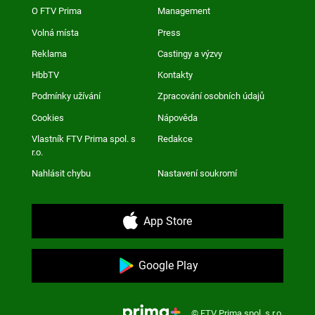
O FTV Prima
Management
Volná místa
Press
Reklama
Castingy a výzvy
HbbTV
Kontakty
Podmínky užívání
Zpracování osobních údajů
Cookies
Nápověda
Vlastník FTV Prima spol. s
Redakce
r.o.
Nahlásit chybu
Nastavení soukromí
App Store
Google Play
© FTV Prima spol. s r.o.