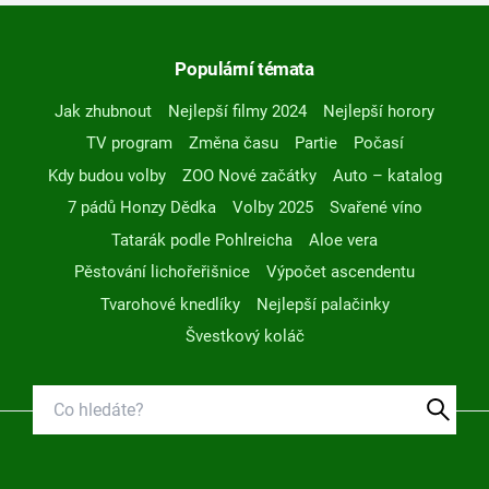
Populární témata
Jak zhubnout
Nejlepší filmy 2024
Nejlepší horory
TV program
Změna času
Partie
Počasí
Kdy budou volby
ZOO Nové začátky
Auto – katalog
7 pádů Honzy Dědka
Volby 2025
Svařené víno
Tatarák podle Pohlreicha
Aloe vera
Pěstování lichořeřišnice
Výpočet ascendentu
Tvarohové knedlíky
Nejlepší palačinky
Švestkový koláč