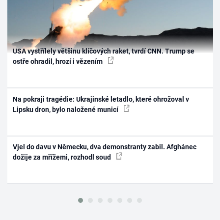
USA vystřílely většinu klíčových raket, tvrdí CNN. Trump se
ostře ohradil, hrozí i vězením
Na pokraji tragédie: Ukrajinské letadlo, které ohrožoval v
Lipsku dron, bylo naložené municí
Vjel do davu v Německu, dva demonstranty zabil. Afghánec
dožije za mřížemi, rozhodl soud