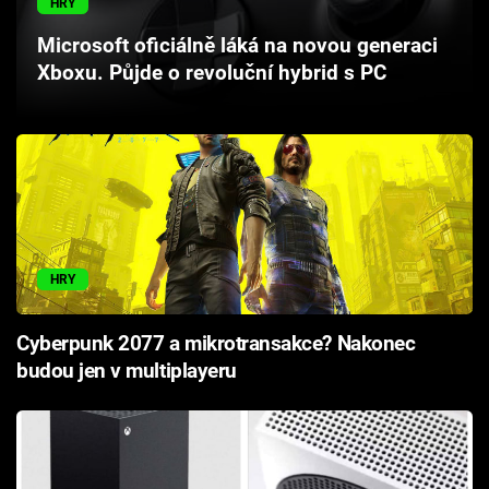
HRY
Cool Esport
Microsoft oficiálně láká na novou generaci
Xboxu. Půjde o revoluční hybrid s PC
Pořady
TV Program
Sledujte prima+
Přihlášení
HRY
Sledujte nás
Cyberpunk 2077 a mikrotransakce? Nakonec
budou jen v multiplayeru