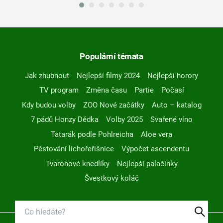
Populární témata
Jak zhubnout
Nejlepší filmy 2024
Nejlepší horory
TV program
Změna času
Partie
Počasí
Kdy budou volby
ZOO Nové začátky
Auto – katalog
7 pádů Honzy Dědka
Volby 2025
Svařené víno
Tatarák podle Pohlreicha
Aloe vera
Pěstování lichořeřišnice
Výpočet ascendentu
Tvarohové knedlíky
Nejlepší palačinky
Švestkový koláč