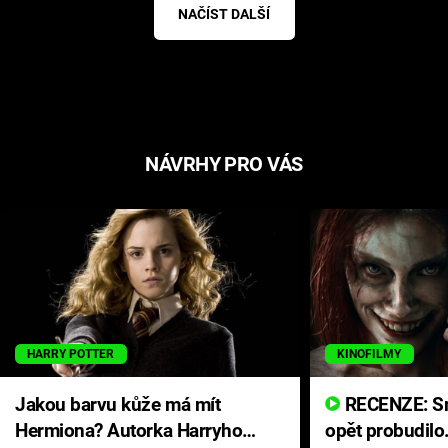
NAČÍST DALŠÍ
NÁVRHY PRO VÁS
HARRY POTTER
KINOFILMY
Jakou barvu kůže má mít
RECENZE: Smrtelné zlo se
Hermiona? Autorka Harryho
opět probudilo