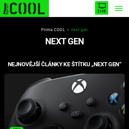
ŽIVĚ
STARHOUSE
BUFFY, PŘEMOŽITELKA UPÍRŮ
Trendy:
Prima COOL
next gen
NEXT GEN
ESCAPE
PLNEJ KOTEL
AVENGERS 5
NEJNOVĚJŠÍ ČLÁNKY KE ŠTÍTKU „NEXT GEN“
Témata
Filmy
Seriály
Hry