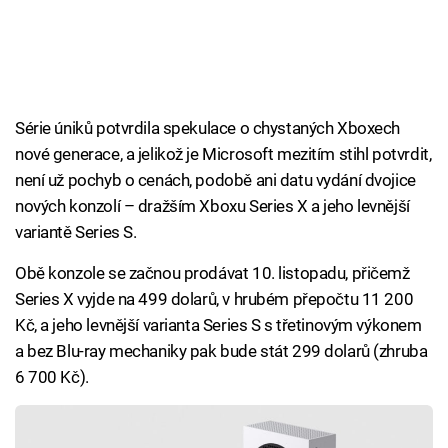
Série úniků potvrdila spekulace o chystaných Xboxech
nové generace, a jelikož je Microsoft mezitím stihl potvrdit,
není už pochyb o cenách, podobě ani datu vydání dvojice
nových konzolí – dražším Xboxu Series X a jeho levnější
variantě Series S.
Obě konzole se začnou prodávat 10. listopadu, přičemž
Series X vyjde na 499 dolarů, v hrubém přepočtu 11 200
Kč, a jeho levnější varianta Series S s třetinovým výkonem
a bez Blu-ray mechaniky pak bude stát 299 dolarů (zhruba
6 700 Kč).