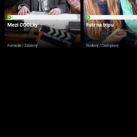
PŘEHRÁT
PŘEHRÁT
Mezi COOLky
Fotr na tripu
Komedie / Zábavný
Rodinný / Cestopisný