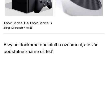
Cool Esport
Pořady
Xbox Series X a Xbox Series S
TV Program
Zdroj: Microsoft / koláž
Sledujte prima+
Brzy se dočkáme oficiálního oznámení, ale vše
podstatné známe už teď.
Přihlášení
Sledujte nás