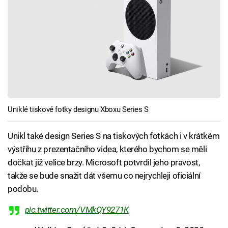
Uniklé tiskové fotky designu Xboxu Series S
Unikl také design Series S na tiskových fotkách i v krátkém
výstřihu z prezentačního videa, kterého bychom se měli
dočkat již velice brzy. Microsoft potvrdil jeho pravost,
takže se bude snažit dát všemu co nejrychleji oficiální
podobu.
pic.twitter.com/VMkQY9271K