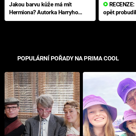
Jakou barvu kůže má mít
RECENZE: Smrtelné zlo se
Hermiona? Autorka Harryho
opět probudi
Pottera přišla s ráznou
přichází s n
odpovědí
hororovou n
POPULÁRNÍ POŘADY NA PRIMA COOL