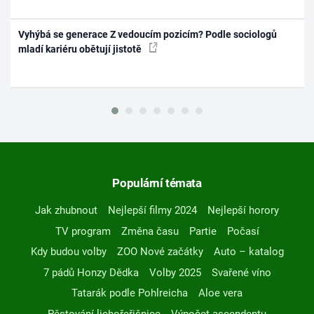
Vyhýbá se generace Z vedoucím pozicím? Podle sociologů
mladí kariéru obětují jistotě
Populární témata
Jak zhubnout
Nejlepší filmy 2024
Nejlepší horory
TV program
Změna času
Partie
Počasí
Kdy budou volby
ZOO Nové začátky
Auto – katalog
7 pádů Honzy Dědka
Volby 2025
Svařené víno
Tatarák podle Pohlreicha
Aloe vera
Pěstování lichořeřišnice
Výpočet ascendentu