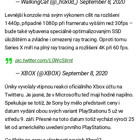
— WalkingCat (@_h0x0d_)
September 8, 2020
Levnější konzole má svým výkonem cílit na rozlišení
1440p, připadně 1080p při frameratu vyšším než 30fps –
bude také vybavena speciálně optimalizovaným SSD
úložištěm a zvládne i omezený ray tracing. Oproti tomu
Series X míří na plný ray tracing a rozlišení 4K při 60 fps.
pic.twitter.com/L0WcSiirnt
— XBOX (@XBOX)
September 8, 2020
Úniky vyvolaly vtipnou reakci oficiálního Xbox účtu na
Twitteru. Je jasné, že v Microsoftu teď mají hodně napilno.
Spekuluje se totiž, že Sony by mělo představit ceny i
datum vydání obou svých variant PlayStationu 5 už ve
středu 9. září. Přesně na toto datum totiž vychází výročí 25
let od amerického uvedení prvního PlayStationu.