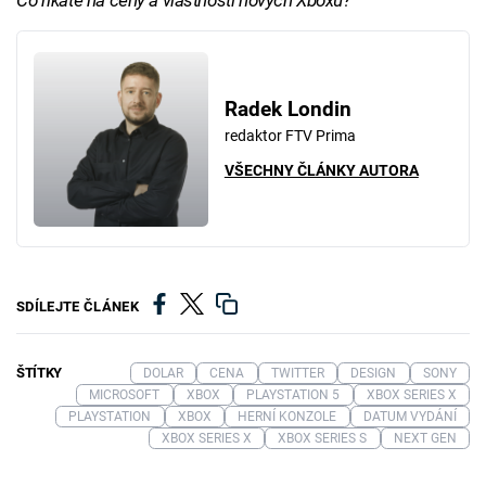
Co říkáte na ceny a vlastnosti nových Xboxů?
Radek Londin
redaktor FTV Prima
VŠECHNY ČLÁNKY AUTORA
SDÍLEJTE ČLÁNEK
ŠTÍTKY
DOLAR
CENA
TWITTER
DESIGN
SONY
MICROSOFT
XBOX
PLAYSTATION 5
XBOX SERIES X
PLAYSTATION
XBOX
HERNÍ KONZOLE
DATUM VYDÁNÍ
XBOX SERIES X
XBOX SERIES S
NEXT GEN