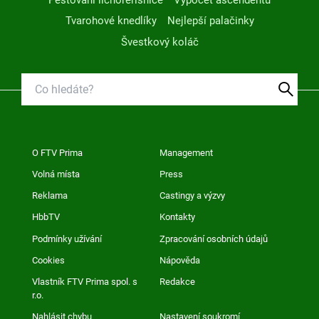
Tvarohové knedlíky
Nejlepší palačinky
Švestkový koláč
O FTV Prima
Management
Volná místa
Press
Reklama
Castingy a výzvy
HbbTV
Kontakty
Podmínky užívání
Zpracování osobních údajů
Cookies
Nápověda
Vlastník FTV Prima spol. s
Redakce
r.o.
Nahlásit chybu
Nastavení soukromí