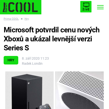
ŽIVĚ
Prima COOL
■
Hry
STARHOUSE
BUFFY, PŘEMOŽITELKA UPÍRŮ
Trendy:
Microsoft potvrdil cenu nových
ESCAPE
PLNEJ KOTEL
AVENGERS 5
Xboxů a ukázal levnější verzi
Series S
8. září 2020 11:23
HRY
Radek Londin
Témata
Filmy
Seriály
Hry