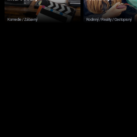
Komedie / Zábavný
Rodinný / Reality / Cestopisný