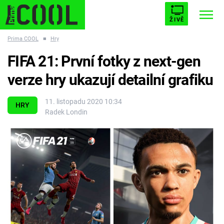
ŽIVĚ
Prima COOL
■
Hry
STARHOUSE
BUFFY, PŘEMOŽITELKA UPÍRŮ
Trendy:
FIFA 21: První fotky z next-gen
ESCAPE
PLNEJ KOTEL
AVENGERS 5
verze hry ukazují detailní grafiku
11. listopadu 2020 10:34
HRY
Radek Londin
Témata
Filmy
Seriály
Hry