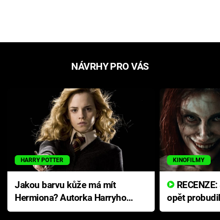
NÁVRHY PRO VÁS
HARRY POTTER
KINOFILMY
Jakou barvu kůže má mít
RECENZE: Smrtelné zlo se
Hermiona? Autorka Harryho
opět probudi
Pottera přišla s ráznou
přichází s n