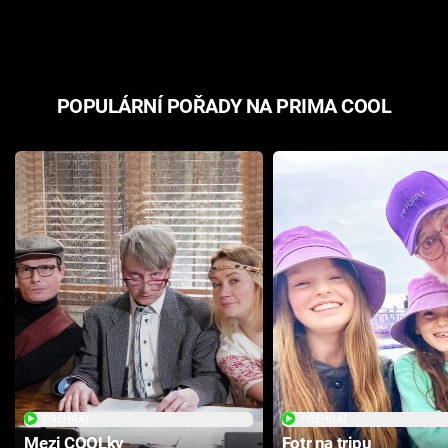
odpovědí
hororovou n
POPULÁRNÍ POŘADY NA PRIMA COOL
PŘEHRÁT
PŘEHRÁT
Mezi COOLky
Fotr na tripu