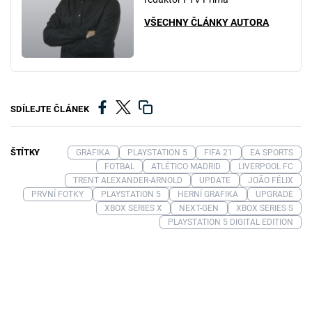
VŠECHNY ČLÁNKY AUTORA
SDÍLEJTE ČLÁNEK
ŠTÍTKY
GRAFIKA
PLAYSTATION 5
FIFA 21
EA SPORTS
FOTBAL
ATLÉTICO MADRID
LIVERPOOL FC
TRENT ALEXANDER-ARNOLD
UPDATE
JOÃO FÉLIX
PRVNÍ FOTKY
PLAYSTATION 5
HERNÍ GRAFIKA
UPGRADE
XBOX SERIES X
NEXT-GEN
XBOX SERIES S
PLAYSTATION 5 DIGITAL EDITION