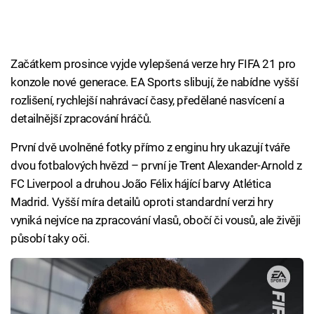
Začátkem prosince vyjde vylepšená verze hry FIFA 21 pro
konzole nové generace. EA Sports slibují, že nabídne vyšší
rozlišení, rychlejší nahrávací časy, předělané nasvícení a
detailnější zpracování hráčů.
První dvě uvolněné fotky přímo z enginu hry ukazují tváře
dvou fotbalových hvězd – první je Trent Alexander-Arnold z
FC Liverpool a druhou João Félix hájící barvy Atlética
Madrid. Vyšší míra detailů oproti standardní verzi hry
vyniká nejvíce na zpracování vlasů, obočí či vousů, ale živěji
působí taky oči.