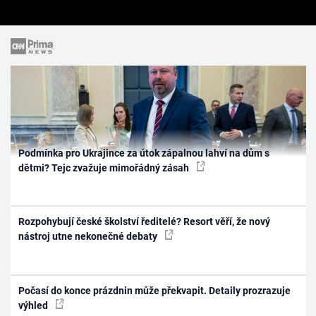
Podmínka pro Ukrajince za útok zápalnou lahví na dům s
dětmi? Tejc zvažuje mimořádný zásah
Rozpohybují české školství ředitelé? Resort věří, že nový
nástroj utne nekonečné debaty
Počasí do konce prázdnin může překvapit. Detaily prozrazuje
výhled