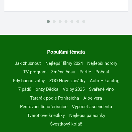
Populární témata
Jak zhubnout
Nejlepší filmy 2024
Nejlepší horory
TV program
Změna času
Partie
Počasí
Kdy budou volby
ZOO Nové začátky
Auto – katalog
7 pádů Honzy Dědka
Volby 2025
Svařené víno
Tatarák podle Pohlreicha
Aloe vera
Pěstování lichořeřišnice
Výpočet ascendentu
Tvarohové knedlíky
Nejlepší palačinky
Švestkový koláč