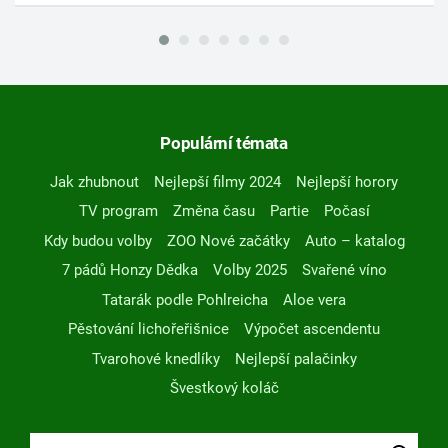
Populární témata
Jak zhubnout
Nejlepší filmy 2024
Nejlepší horory
TV program
Změna času
Partie
Počasí
Kdy budou volby
ZOO Nové začátky
Auto – katalog
7 pádů Honzy Dědka
Volby 2025
Svařené víno
Tatarák podle Pohlreicha
Aloe vera
Pěstování lichořeřišnice
Výpočet ascendentu
Tvarohové knedlíky
Nejlepší palačinky
Švestkový koláč