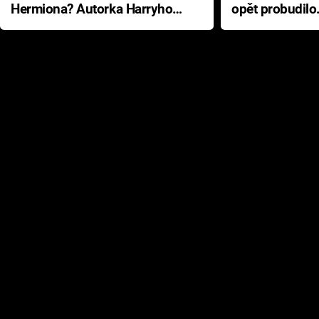
Hermiona? Autorka Harryho
opět probudilo
Pottera přišla s ráznou
přichází s neo
odpovědí
hororovou nab