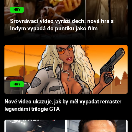
Cool Esport
HRY
Pořady
Srovnávací video vyráží dech: nová hra s
Indym vypadá do puntíku jako film
TV Program
Sledujte prima+
Přihlášení
HRY
Sledujte nás
Nové video ukazuje, jak by měl vypadat remaster
legendární trilogie GTA