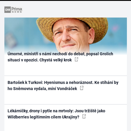
Úmorné, ministři s námi nechodí do debat, popsal Grolich
situaci v opozici. Chystá velký krok
Bartošek k Turkovi: Hyenismus a nehoráznost. Ke stíhání by
ho Sněmovna vydala, míní Vondráček
Lékárničky, drony i pytle na mrtvoly: Jsou tržiště jako
Wildberries legitimním cílem Ukrajiny?