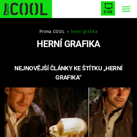
ŽIVĚ
STARHOUSE
BUFFY, PŘEMOŽITELKA UPÍRŮ
Trendy:
Prima COOL
herní grafika
HERNÍ GRAFIKA
ESCAPE
PLNEJ KOTEL
AVENGERS 5
NEJNOVĚJŠÍ ČLÁNKY KE ŠTÍTKU „HERNÍ
GRAFIKA“
Témata
Filmy
Seriály
Hry