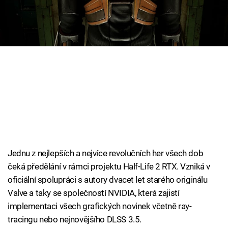
Cool Esport
Pořady
TV Program
Sledujte prima+
Přihlášení
Jednu z nejlepších a nejvíce revolučních her všech dob
Sledujte nás
čeká předělání v rámci projektu Half-Life 2 RTX. Vzniká v
oficiální spolupráci s autory dvacet let starého originálu
Valve a taky se společností NVIDIA, která zajistí
implementaci všech grafických novinek včetně ray-
tracingu nebo nejnovějšího DLSS 3.5.