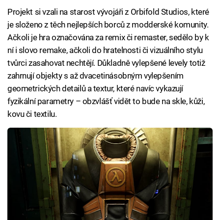
Projekt si vzali na starost vývojáři z Orbifold Studios, které
je složeno z těch nejlepších borců z modderské komunity.
Ačkoli je hra označována za remix či remaster, sedělo by k
ní i slovo remake, ačkoli do hratelnosti či vizuálního stylu
tvůrci zasahovat nechtějí. Důkladně vylepšené levely totiž
zahrnují objekty s až dvacetinásobným vylepšením
geometrických detailů a textur, které navíc vykazují
fyzikální parametry – obzvlášť vidět to bude na skle, kůži,
kovu či textilu.