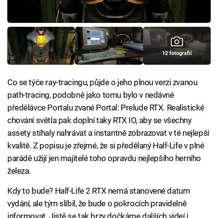
12 fotografií
Co se týče ray-tracingu, půjde o jeho plnou verzi zvanou
path-tracing, podobně jako tomu bylo v nedávné
předělávce Portalu zvané Portal: Prelude RTX. Realistické
chování světla pak doplní taky RTX IO, aby se všechny
assety stíhaly nahrávat a instantně zobrazovat v té nejlepší
kvalitě. Z popisu je zřejmé, že si předělaný Half-Life v plné
parádě užijí jen majitelé toho opravdu nejlepšího herního
železa.
Kdy to bude? Half-Life 2 RTX nemá stanovené datum
vydání, ale tým slíbil, že bude o pokrocích pravidelně
informovat. Jistě se tak brzy dočkáme dalších videí i