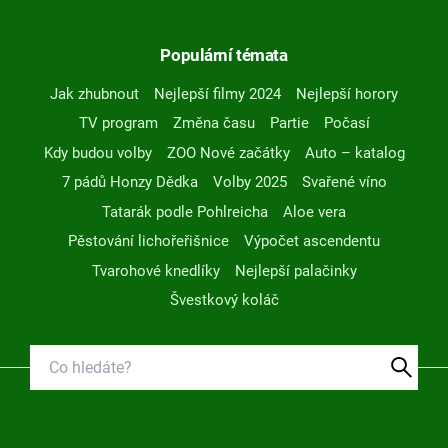
Populární témata
Jak zhubnout
Nejlepší filmy 2024
Nejlepší horory
TV program
Změna času
Partie
Počasí
Kdy budou volby
ZOO Nové začátky
Auto – katalog
7 pádů Honzy Dědka
Volby 2025
Svařené víno
Tatarák podle Pohlreicha
Aloe vera
Pěstování lichořeřišnice
Výpočet ascendentu
Tvarohové knedlíky
Nejlepší palačinky
Švestkový koláč