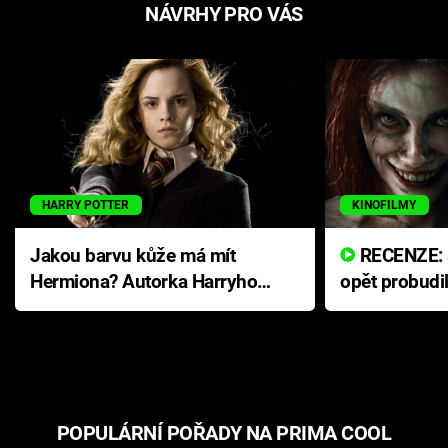
NÁVRHY PRO VÁS
HARRY POTTER
KINOFILMY
Jakou barvu kůže má mít
RECENZE: Smrtelné zlo se
Hermiona? Autorka Harryho
opět probudi
Pottera přišla s ráznou
přichází s n
odpovědí
hororovou n
POPULÁRNÍ POŘADY NA PRIMA COOL