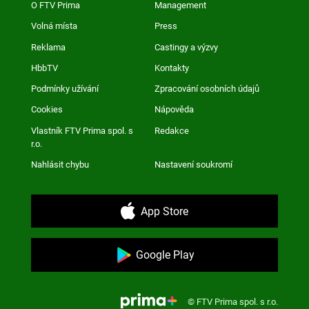
O FTV Prima
Management
Volná místa
Press
Reklama
Castingy a výzvy
HbbTV
Kontakty
Podmínky užívání
Zpracování osobních údajů
Cookies
Nápověda
Vlastník FTV Prima spol. s
Redakce
r.o.
Nahlásit chybu
Nastavení soukromí
App Store
Google Play
© FTV Prima spol. s r.o.