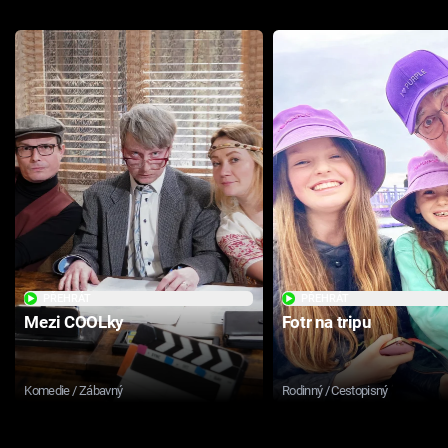
PŘEHRÁT
PŘEHRÁT
Mezi COOLky
Fotr na tripu
Komedie / Zábavný
Rodinný / Cestopisný