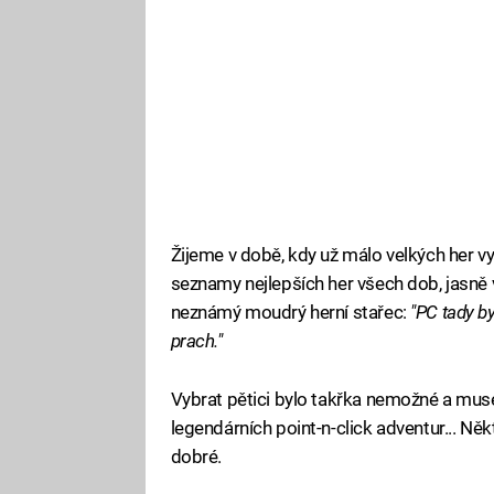
Žijeme v době, kdy už málo velkých her vy
seznamy nejlepších her všech dob, jasně v
neznámý moudrý herní stařec:
"PC tady by
prach."
Vybrat pětici bylo takřka nemožné a mus
legendárních point-n-click adventur... Něk
dobré.