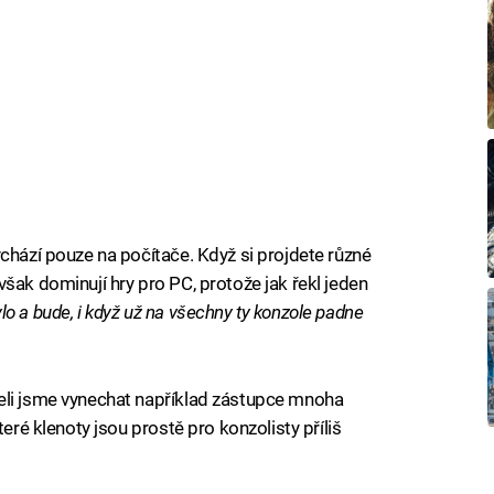
chází pouze na počítače. Když si projdete různé
šak dominují hry pro PC, protože jak řekl jeden
lo a bude, i když už na všechny ty konzole padne
eli jsme vynechat například zástupce mnoha
teré klenoty jsou prostě pro konzolisty příliš