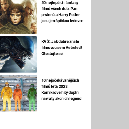
50 nejlepších fantasy
filmů všech dob: Pán
prstenů a Harry Potter
jsou jen špičkou ledovce
KVÍZ: Jak dobře znáte
filmovou sérii Vetřelec?
Otestujte se!
10 nejočekávanějších
filmů léta 2023:
Komiksové hity doplní
návraty akčních legend