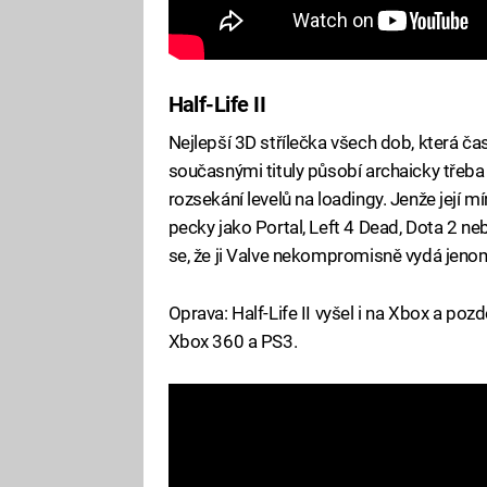
Half-Life II
Nejlepší 3D střílečka všech dob, která ča
současnými tituly působí archaicky třeba j
rozsekání levelů na loadingy. Jenže její 
pecky jako Portal, Left 4 Dead, Dota 2 ne
se, že ji Valve nekompromisně vydá jeno
Oprava: Half-Life II vyšel i na Xbox a poz
Xbox 360 a PS3.