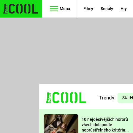
Menu
Filmy
Seriály
Hry
Seriály
Filmy
SIMPSONOVI
STAR WARS
HVĚZDNÁ
AVENGERS
BRÁNA
RYCHLE A
TEORIE
ZBĚSILE 10
Trendy:
VELKÉHO
Star
PREDÁTOR
TŘESKU
10 nejděsivějších hororů
FUTURAMA
všech dob podle
neprůstřelného kritéria.