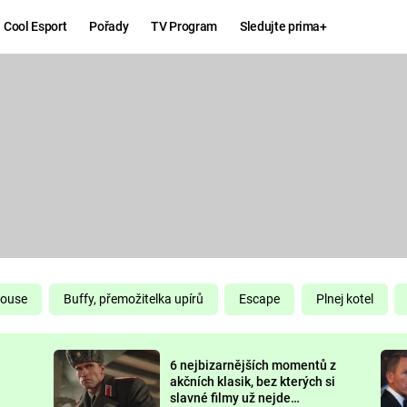
Cool Esport
Pořady
TV Program
Sledujte prima+
Hry
Zábava
MAFIA
ZÁBAVN
GALERI
GTA 6
NEJLEP
KINGDOM
KOMEDI
COME:
DELIVERANCE
CHUCK
House
Buffy, přemožitelka upírů
Escape
Plnej kotel
NORRIS
ESPORT
6 nejbizarnějších momentů z
DEADP
akčních klasik, bez kterých si
slavné filmy už nejde