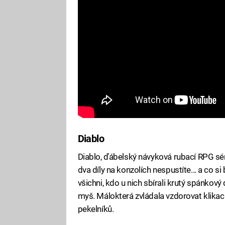
Diablo
Diablo, ďábelský návyková rubací RPG série
dva díly na konzolích nespustíte... a co si
všichni, kdo u nich sbírali krutý spánkov
myš. Málokterá zvládala vzdorovat klikací 
pekelníků.