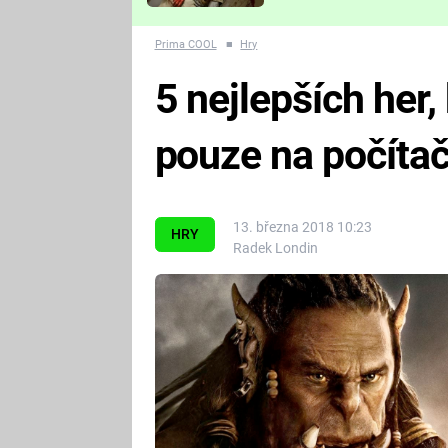
Které děsivé pecky vám
nejvíc zvednou tep?
Prima COOL
■
Hry
5 nejlepších her,
pouze na počítač
13. března 2018 10:23
HRY
Radek Londin