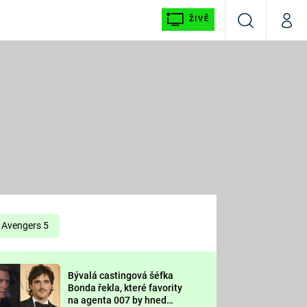
ŽIVĚ
Vyhledávání
Můj p
Prima+
É
CNN Prima NEWS
E
Prima FRESH
ŠÍ
Prima LIVING
E
Prima Ženy
Avengers 5
Prima LAJK
Bývalá castingová šéfka
OOL
Bonda řekla, které favority
Sledujte nás
na agenta 007 by hned