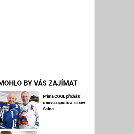
MOHLO BY VÁS ZAJÍMAT
Prima COOL přichází
s novou sportovní show
Šatna