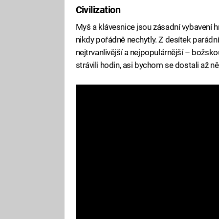
Civilization
Myš a klávesnice jsou zásadní vybavení hr
nikdy pořádně nechytly. Z desítek parádníc
nejtrvanlivější a nejpopulárnější – božskou
strávili hodin, asi bychom se dostali až 