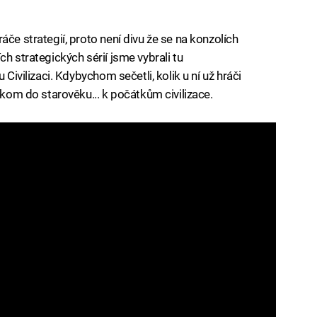
áče strategií, proto není divu že se na konzolích
h strategických sérií jsme vybrali tu
 Civilizaci. Kdybychom sečetli, kolik u ní už hráči
někom do starověku... k počátkům civilizace.