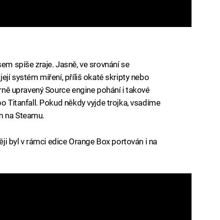
sem spíše zraje. Jasně, ve srovnání se
ejí systém míření, příliš okaté skripty nebo
mírně upravený Source engine pohání i takové
bo Titanfall. Pokud někdy vyjde trojka, vsadíme
m na Steamu.
ději byl v rámci edice Orange Box portován i na