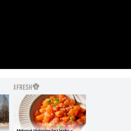
Mrkvové těstoviny bez lepku –