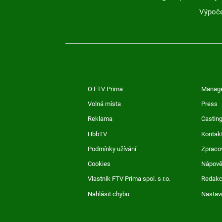
Výpoče
O FTV Prima
Manag
Volná místa
Press
Reklama
Casting
HbbTV
Kontak
Podmínky užívání
Zpraco
Cookies
Nápov
Vlastník FTV Prima spol. s r.o.
Redak
Nahlásit chybu
Nastav