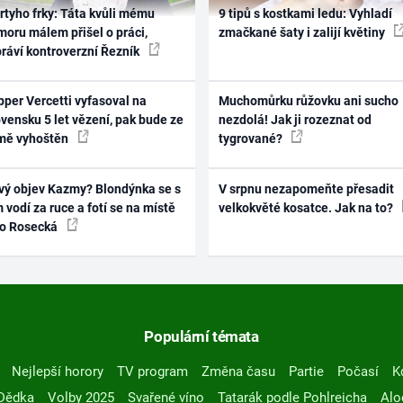
rtyho frky: Táta kvůli mému
9 tipů s kostkami ledu: Vyhladí
oru málem přišel o práci,
zmačkané šaty i zalijí květiny
práví kontroverzní Řezník
per Vercetti vyfasoval na
Muchomůrku růžovku ani sucho
vensku 5 let vězení, pak bude ze
nezdolá! Jak ji rozeznat od
mě vyhoštěn
tygrované?
vý objev Kazmy? Blondýnka se s
V srpnu nezapomeňte přesadit
 vodí za ruce a fotí se na místě
velkokvěté kosatce. Jak na to?
ko Rosecká
Populární témata
Nejlepší horory
TV program
Změna času
Partie
Počasí
K
Dědka
Volby 2025
Svařené víno
Tatarák podle Pohlreicha
Alo