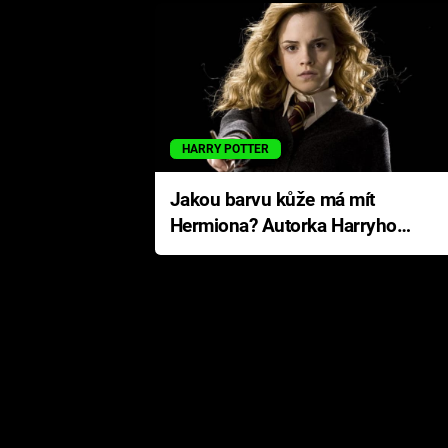
HARRY POTTER
Jakou barvu kůže má mít
Hermiona? Autorka Harryho
Pottera přišla s ráznou
odpovědí