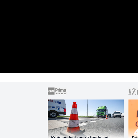
Kraje nedostanou z fondu ani
Pri