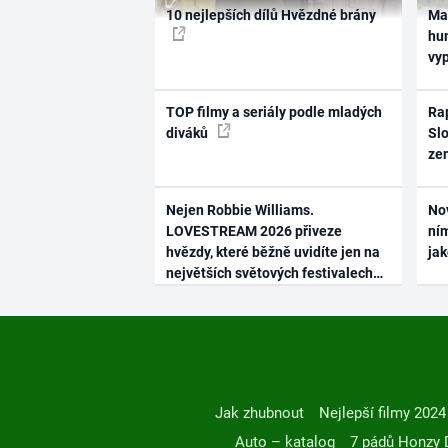
10 nejlepších dílů Hvězdné brány
Ma
hum
vy
TOP filmy a seriály podle mladých
Rap
diváků
Slo
ze
Nejen Robbie Williams.
No
LOVESTREAM 2026 přiveze
ním
hvězdy, které běžně uvidíte jen na
ja
největších světových festivalech
Jak zhubnout
Nejlepší filmy 2024
Auto – katalog
7 pádů Honzy 