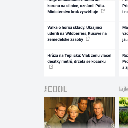
korunu na silnice, oznámil Půta.
Pri
Ministerstvo krok vysvětluje
i n
Válka o hořící sklady. Ukrajinci
Ma
udeřili na Wildberries, Rusové na
vž
zemědělské zásoby
já,
Hrůza na Teplicku: Vlak ženu vláčel
Ro
desítky metrů, držela se kočárku
Pr
a 