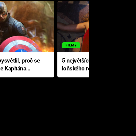
FILMY
ysvětlil, proč se
5 největších propadáků
le Kapitána
loňského roku: Disney na
jediné katastrofě prodělal 200
milionů dolarů