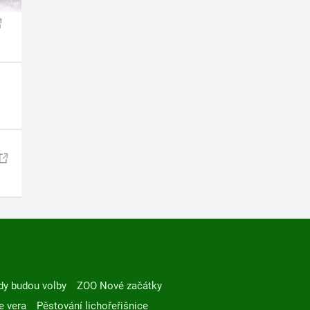
dy budou volby
ZOO Nové začátky
e vera
Pěstování lichořeřišnice