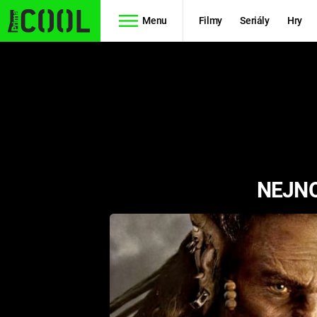
Menu
Filmy
Seriály
Hry
Seriály
Filmy
SIMPSONOVI
STAR WARS
HVĚZDNÁ
AVENGERS
BRÁNA
NEJNO
RYCHLE A
TEORIE
ZBĚSILE 10
VELKÉHO
PREDÁTOR
TŘESKU
FUTURAMA