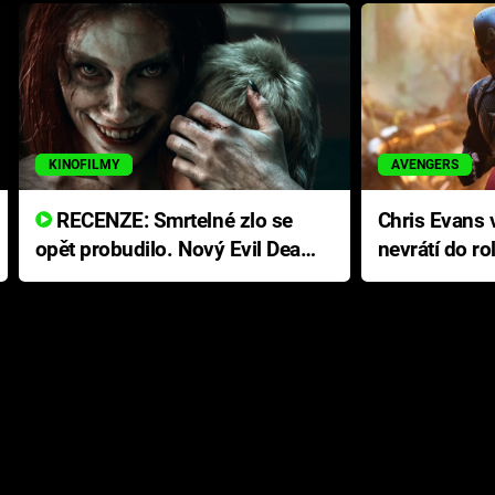
KINOFILMY
AVENGERS
RECENZE: Smrtelné zlo se
Chris Evans v
opět probudilo. Nový Evil Dead
nevrátí do ro
přichází s neodolatelnou
Ameriky
hororovou nabídkou