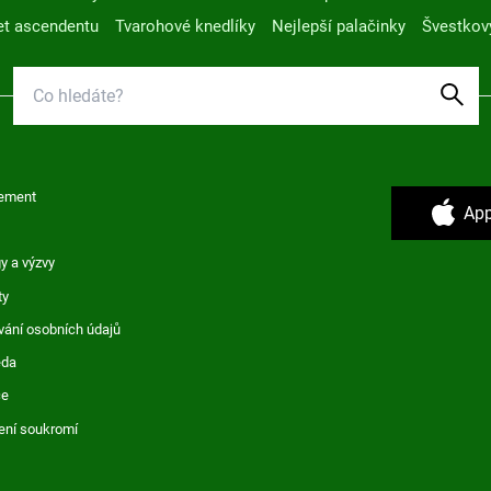
t ascendentu
Tvarohové knedlíky
Nejlepší palačinky
Švestkov
ement
App
y a výzvy
ty
vání osobních údajů
ěda
ce
ení soukromí