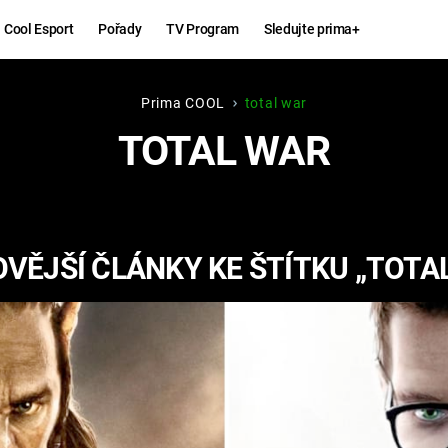
Cool Esport
Pořady
TV Program
Sledujte prima+
Prima COOL
total war
Hry
Zábava
TOTAL WAR
MAFIA
ZÁBAVN
GALERI
GTA 6
NEJLEP
VĚJŠÍ ČLÁNKY KE ŠTÍTKU „TOTA
KINGDOM
KOMEDI
COME:
DELIVERANCE
CHUCK
NORRIS
ESPORT
DEADP