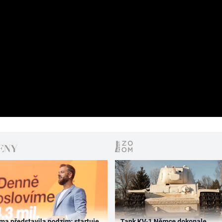
ma představila podzim: startuje
Tank KV-1 Němce dokonale