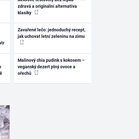
zdravá a originální alternativa
klasiky
Zavařené lečo: jednoduchý recept,
jak uchovat letní zeleninu na zimu
atr
Malinový chia pudink s kokosem –
o
veganský dezert plný ovoce a
ně
ořechů