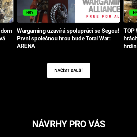
HRY
H
ngdom
Wargaming uzavírá spolupráci se Segou!
TOP 5
vá
První společnou hrou bude Total War:
hrách
ARENA
hrdin
NAČÍST DALŠÍ
NÁVRHY PRO VÁS