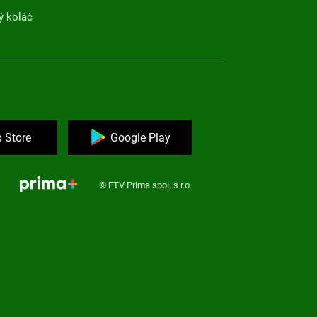
ý koláč
 Store
Google Play
© FTV Prima spol. s r.o.