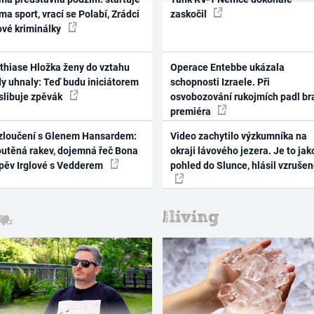
ma sport, vrací se Polabí, Zrádci
zaskočil
ové kriminálky
thiase Hložka ženy do vztahu
Operace Entebbe ukázala
dy uhnaly: Teď budu iniciátorem
schopnosti Izraele. Při
 slibuje zpěvák
osvobozování rukojmích padl br
premiéra
zloučení s Glenem Hansardem:
Video zachytilo výzkumníka na
outěná rakev, dojemná řeč Bona
okraji lávového jezera. Je to jak
zpěv Irglové s Vedderem
pohled do Slunce, hlásil vzruše