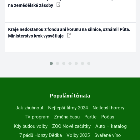
na zemědělské zásoby
Kraje nedostanou z fondu ani korunu na silnice, oznámil Půta.
Ministerstvo krok vysvětluje
Populární témata
Jak zhubnout
Nejlepší filmy 2024
Nejlepší horory
TV program
Změna času
Partie
Počasí
Kdy budou volby
ZOO Nové začátky
Auto – katalog
7 pádů Honzy Dědka
Volby 2025
Svařené víno