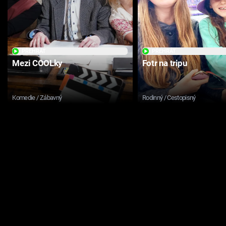
PŘEHRÁT
PŘEHRÁT
Mezi COOLky
Fotr na tripu
Komedie / Zábavný
Rodinný / Cestopisný