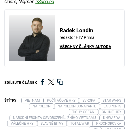
Ondřej Najman
eSuba.eu
Radek Londin
redaktor FTV Prima
VŠECHNY ČLÁNKY AUTORA
SDÍLEJTE ČLÁNEK
ŠTÍTKY
VIETNAM
POČÍTAČOVÉ HRY
EVROPA
STAR WARS
NAPOLEON
NAPOLEON BONAPARTE
EA SPORTS
TICHÝ OCEÁN
ONLINE HRY
NÁRODNÍ FRONTA OSVOBOZENÍ JIŽNÍHO VIETNAMU
KHWAE YAI
VÁLEČNÉ HRY
SLAVNÉ BITVY
TOTAL WAR
PROCHOROVKA