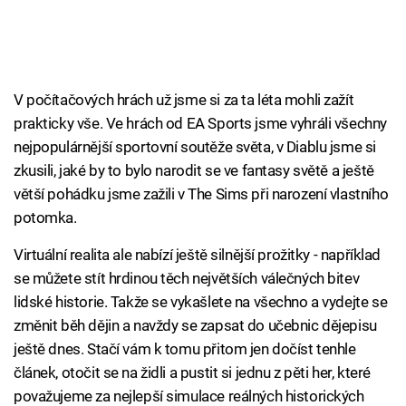
V počítačových hrách už jsme si za ta léta mohli zažít
prakticky vše. Ve hrách od EA Sports jsme vyhráli všechny
nejpopulárnější sportovní soutěže světa, v Diablu jsme si
zkusili, jaké by to bylo narodit se ve fantasy světě a ještě
větší pohádku jsme zažili v The Sims při narození vlastního
potomka.
Virtuální realita ale nabízí ještě silnější prožitky - například
se můžete stít hrdinou těch největších válečných bitev
lidské historie. Takže se vykašlete na všechno a vydejte se
změnit běh dějin a navždy se zapsat do učebnic dějepisu
ještě dnes. Stačí vám k tomu přitom jen dočíst tenhle
článek, otočit se na židli a pustit si jednu z pěti her, které
považujeme za nejlepší simulace reálných historických