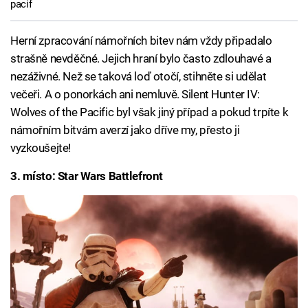
pacif
Herní zpracování námořních bitev nám vždy připadalo
strašně nevděčné. Jejich hraní bylo často zdlouhavé a
nezáživné. Než se taková loď otočí, stihněte si udělat
večeři. A o ponorkách ani nemluvě. Silent Hunter IV:
Wolves of the Pacific byl však jiný případ a pokud trpíte k
námořním bitvám averzí jako dříve my, přesto ji
vyzkoušejte!
3. místo: Star Wars Battlefront