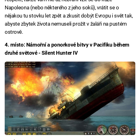
Napoleona (nebo některého z jeho soků), vrátit se o
nějakou tu stovku let zpět a zkusit dobýt Evropu i svět tak,
abyste zbytek života nemuseli prožít v žaláři na pustém
ostrově.
4. místo: Námořní a ponorkové bitvy v Pacifiku během
druhé světové - Silent Hunter IV