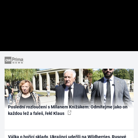
Poslední rozloučení s Milanem Knížákem: Odmítejme jako on
každou lež a faleš, řekl Klaus
Válka o hořící sklady. Ukrajinci udeřili na Wildberries, Rusové