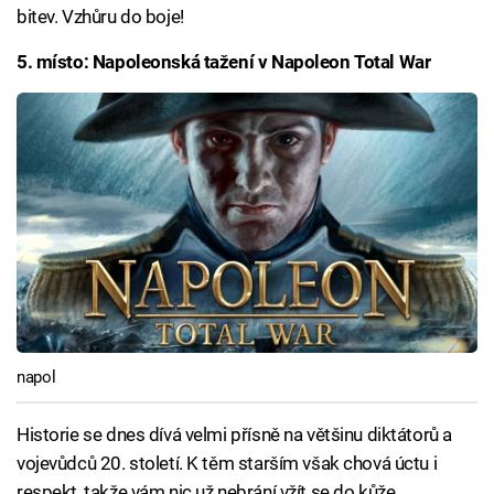
bitev. Vzhůru do boje!
5. místo: Napoleonská tažení v Napoleon Total War
napol
Historie se dnes dívá velmi přísně na většinu diktátorů a
vojevůdců 20. století. K těm starším však chová úctu i
respekt, takže vám nic už nebrání vžít se do kůže