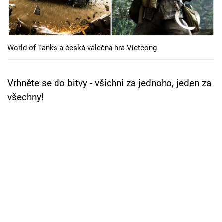
Cool Esport
Pořady
World of Tanks a česká válečná hra Vietcong
TV Program
Sledujte prima+
Vrhněte se do bitvy - všichni za jednoho, jeden za
všechny!
Přihlášení
Sledujte nás