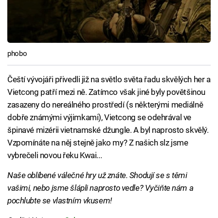
phobo
Čeští vývojáři přivedli již na světlo světa řadu skvělých her a
Vietcong patří mezi ně. Zatímco však jiné byly povětšinou
zasazeny do nereálného prostředí (s některými mediálně
dobře známými výjimkami), Vietcong se odehrával ve
špinavé mizérii vietnamské džungle. A byl naprosto skvělý.
Vzpomínáte na něj stejně jako my? Z našich slz jsme
vybrečeli novou řeku Kwai...
Naše oblíbené válečné hry už znáte. Shodují se s těmi
vašimi, nebo jsme šlápli naprosto vedle? Vyčiňte nám a
pochlubte se vlastním vkusem!