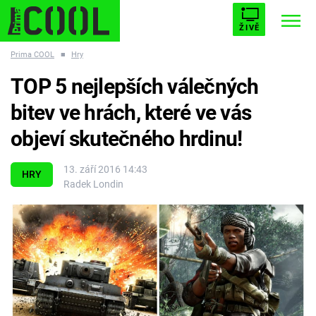
ŽIVĚ
Prima COOL
■
Hry
STARHOUSE
BUFFY, PŘEMOŽITELKA UPÍRŮ
Trendy:
TOP 5 nejlepších válečných
ESCAPE
PLNEJ KOTEL
AVENGERS 5
bitev ve hrách, které ve vás
objeví skutečného hrdinu!
13. září 2016 14:43
HRY
Radek Londin
Témata
Filmy
Seriály
Hry