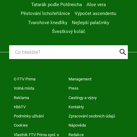
Tatarák podle Pohlreicha
Aloe vera
Pěstování lichořeřišnice
Výpočet ascendentu
Tvarohové knedlíky
Nejlepší palačinky
Švestkový koláč
O FTV Prima
Management
Volná místa
Press
Reklama
Castingy a výzvy
HbbTV
Kontakty
Podmínky užívání
Zpracování osobních údajů
Cookies
Nápověda
Vlastník FTV Prima spol. s
Redakce