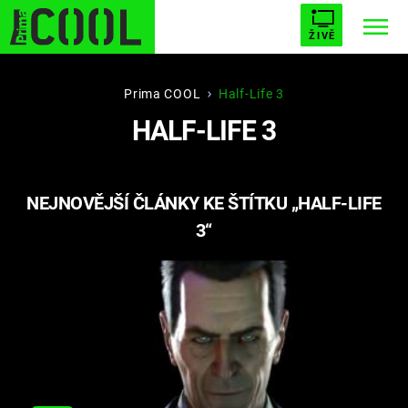
ŽIVĚ
STARHOUSE
BUFFY, PŘEMOŽITELKA UPÍRŮ
Trendy:
Prima COOL
Half-Life 3
HALF-LIFE 3
ESCAPE
PLNEJ KOTEL
AVENGERS 5
NEJNOVĚJŠÍ ČLÁNKY KE ŠTÍTKU „HALF-LIFE
3“
Témata
Filmy
Seriály
Hry