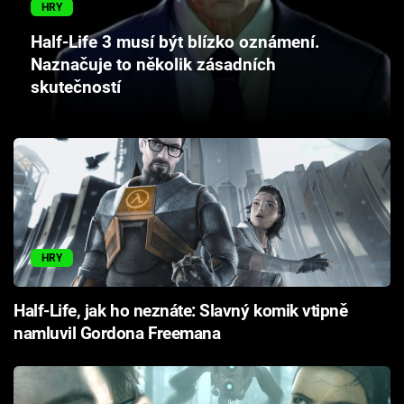
HRY
Cool Esport
Half-Life 3 musí být blízko oznámení.
Pořady
Naznačuje to několik zásadních
skutečností
TV Program
Sledujte prima+
Přihlášení
HRY
Sledujte nás
Half-Life, jak ho neznáte: Slavný komik vtipně
namluvil Gordona Freemana