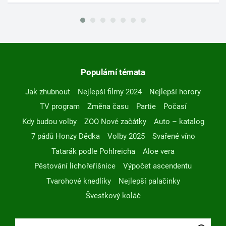
Populární témata
Jak zhubnout
Nejlepší filmy 2024
Nejlepší horory
TV program
Změna času
Partie
Počasí
Kdy budou volby
ZOO Nové začátky
Auto – katalog
7 pádů Honzy Dědka
Volby 2025
Svařené víno
Tatarák podle Pohlreicha
Aloe vera
Pěstování lichořeřišnice
Výpočet ascendentu
Tvarohové knedlíky
Nejlepší palačinky
Švestkový koláč