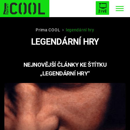
ŽIVĚ
STARHOUSE
BUFFY, PŘEMOŽITELKA UPÍRŮ
Trendy:
Prima COOL
legendární hry
LEGENDÁRNÍ HRY
ESCAPE
PLNEJ KOTEL
AVENGERS 5
NEJNOVĚJŠÍ ČLÁNKY KE ŠTÍTKU
„LEGENDÁRNÍ HRY“
Témata
Filmy
Seriály
Hry