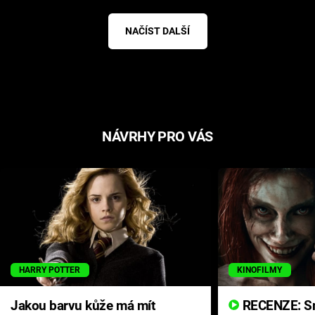
NAČÍST DALŠÍ
NÁVRHY PRO VÁS
HARRY POTTER
KINOFILMY
Jakou barvu kůže má mít
RECENZE: Smrtelné zlo se