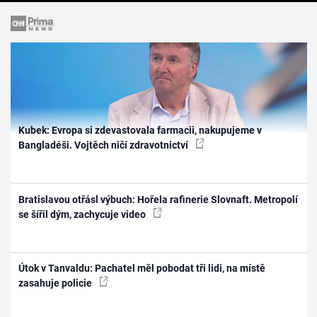
Kubek: Evropa si zdevastovala farmacii, nakupujeme v
Bangladéši. Vojtěch ničí zdravotnictví
Bratislavou otřásl výbuch: Hořela rafinerie Slovnaft. Metropolí
se šířil dým, zachycuje video
Útok v Tanvaldu: Pachatel měl pobodat tři lidi, na místě
zasahuje policie