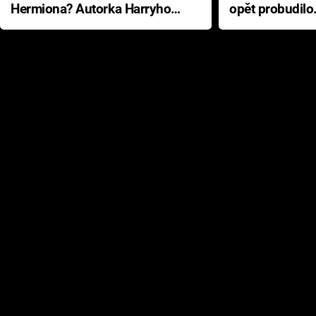
Hermiona? Autorka Harryho
opět probudilo
Pottera přišla s ráznou
přichází s neo
odpovědí
hororovou nab