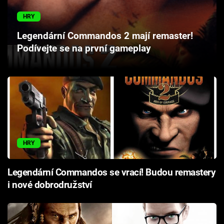
Cool Esport
HRY
Pořady
Legendární Commandos 2 mají remaster!
Podívejte se na první gameplay
TV Program
Sledujte prima+
Přihlášení
HRY
Sledujte nás
Legendární Commandos se vrací! Budou remastery
i nové dobrodružství