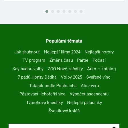
Populární témata
Jak zhubnout
Nejlepší filmy 2024
Nejlepší horory
TV program
Změna času
Partie
Počasí
Kdy budou volby
ZOO Nové začátky
Auto – katalog
7 pádů Honzy Dědka
Volby 2025
Svařené víno
Tatarák podle Pohlreicha
Aloe vera
Pěstování lichořeřišnice
Výpočet ascendentu
Tvarohové knedlíky
Nejlepší palačinky
Švestkový koláč