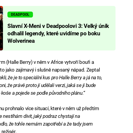
DEADPOOL
Slavní X-Meni v Deadpoolovi 3: Velký únik
odhalil legendy, které uvidíme po boku
Wolverinea
 (Halle Berry) v něm v Africe vytvoří bouři a
u to jako zajímavý i slušně napsaný nápad. Zeptal
ekli, že je to speciální kus pro Halle Berry a já na to,
, že právě proto jí udělali verzi, jaká se jí bude
do koše a pojede se podle původního plánu.“
u prohnalo více situací, které v něm už předtím
e nestíhám divit, jaký podraz chystají na
dlo, že tohle nemám zapotřebí a že tady jsem
režisér.