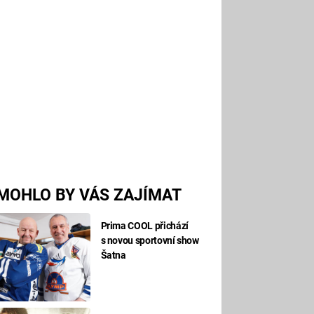
MOHLO BY VÁS ZAJÍMAT
Prima COOL přichází
s novou sportovní show
Šatna