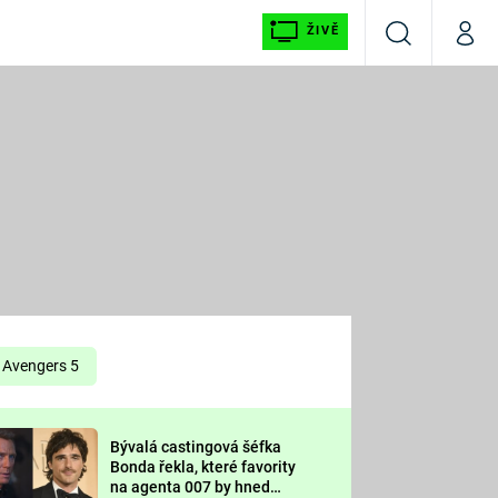
ŽIVĚ
Vyhledávání
Můj p
Prima+
É
CNN Prima NEWS
E
Prima FRESH
ŠÍ
Prima LIVING
E
Prima Ženy
Avengers 5
Prima LAJK
Bývalá castingová šéfka
OOL
Bonda řekla, které favority
Sledujte nás
na agenta 007 by hned