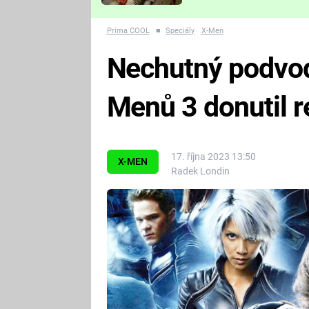
Které děsivé pecky vám
nejvíc zvednou tep?
Prima COOL
■
Speciály
X-Men
Nechutný podvod
Menů 3 donutil r
17. října 2023 13:50
X-MEN
Radek Londin