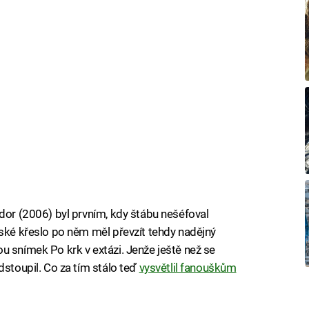
zdor (2006) byl prvním, kdy štábu nešéfoval
rské křeslo po něm měl převzít tehdy nadějný
u snímek Po krk v extázi. Jenže ještě než se
dstoupil. Co za tím stálo teď
vysvětlil fanouškům