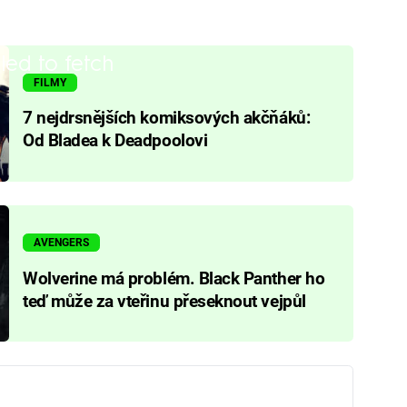
iled to fetch
FILMY
7 nejdrsnějších komiksových akčňáků:
Od Bladea k Deadpoolovi
AVENGERS
Wolverine má problém. Black Panther ho
teď může za vteřinu přeseknout vejpůl