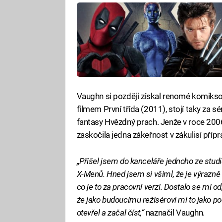
Vaughn si později získal renomé komikso
filmem První třída (2011), stojí taky z
fantasy Hvězdný prach. Jenže v roce 2006
zaskočila jedna zákeřnost v zákulisí příp
„Přišel jsem do kanceláře jednoho ze studi
X-Menů. Hned jsem si všiml, že je výrazně t
co je to za pracovní verzi. Dostalo se mi o
že jako budoucímu režisérovi mi to jako po
otevřel a začal číst,“
naznačil Vaughn.