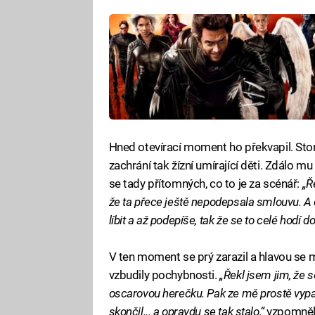
Hned otevírací moment ho překvapil. Storm
zachrání tak žízní umírající děti. Zdálo m
se tady přítomných, co to je za scénář:
„Ř
že ta přece ještě nepodepsala smlouvu. A oni
líbit a až podepíše, tak že se to celé hodí 
V ten moment se prý zarazil a hlavou se m
vzbudily pochybnosti.
„Řekl jsem jim, že s
oscarovou herečku. Pak ze mě prostě vypa
skončil... a opravdu se tak stalo,“
vzpomněl 