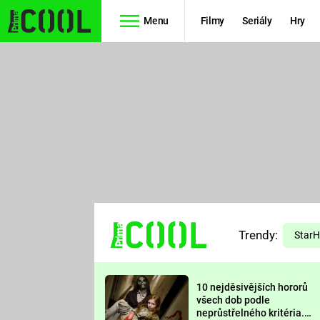
Menu
Filmy
Seriály
Hry
Seriály
Filmy
SIMPSONOVI
STAR WARS
HVĚZDNÁ
AVENGERS
BRÁNA
RYCHLE A
TEORIE
ZBĚSILE 10
Trendy:
VELKÉHO
Star
PREDÁTOR
TŘESKU
10 nejděsivějších hororů
FUTURAMA
všech dob podle
neprůstřelného kritéria.