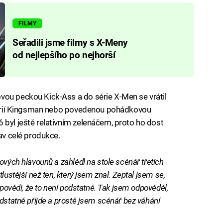
FILMY
Seřadili jsme filmy s X-Meny
od nejlepšího po nejhorší
vou peckou Kick-Ass a do série X-Men se vrátil
a sérií Kingsman nebo povedenou pohádkovou
 byl ještě relativním zelenáčem, proto ho dost
rav celé produkce.
ových hlavounů a zahlédl na stole scénář třetích
lustější než ten, který jsem znal. Zeptal jsem se,
dpovědi, že to není podstatné. Tak jsem odpověděl,
dstatné přijde a prostě jsem scénář bez váhání