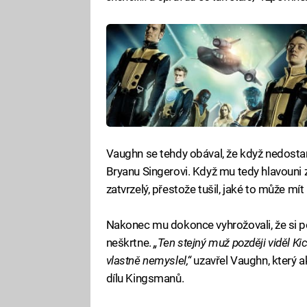
Vaughn se tehdy obával, že když nedosta
Bryanu Singerovi. Když mu tedy hlavouni z
zatvrzelý, přestože tušil, jaké to může mít
Nakonec mu dokonce vyhrožovali, že si 
neškrtne.
„Ten stejný muž později viděl Kick
vlastně nemyslel,“
uzavřel Vaughn, který a
dílu Kingsmanů.