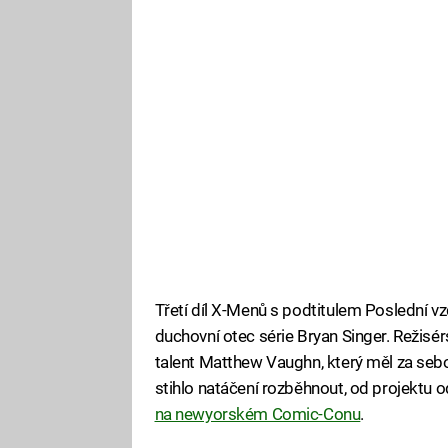
Třetí díl X-Menů s podtitulem Poslední v
duchovní otec série Bryan Singer. Režisé
talent Matthew Vaughn, který měl za sebo
stihlo natáčení rozběhnout, od projektu o
na newyorském Comic-Conu
.