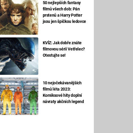
50 nejlepších fantasy
filmů všech dob: Pán
prstenů a Harry Potter
jsou jen špičkou ledovce
KVÍZ: Jak dobře znáte
filmovou sérii Vetřelec?
Otestujte se!
10 nejočekávanějších
filmů léta 2023:
Komiksové hity doplní
návraty akčních legend