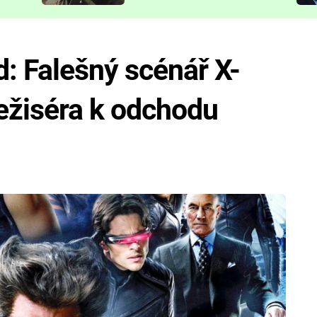
představit
: Falešný scénář X-
ežiséra k odchodu