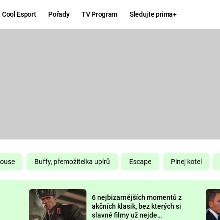
Cool Esport
Pořady
TV Program
Sledujte prima+
Hry
Zábava
MAFIA
ZÁBAVN
GALERI
GTA 6
NEJLEP
KINGDOM
KOMEDI
COME:
DELIVERANCE
CHUCK
House
Buffy, přemožitelka upírů
Escape
Plnej kotel
NORRIS
ESPORT
6 nejbizarnějších momentů z
DEADP
akčních klasik, bez kterých si
slavné filmy už nejde