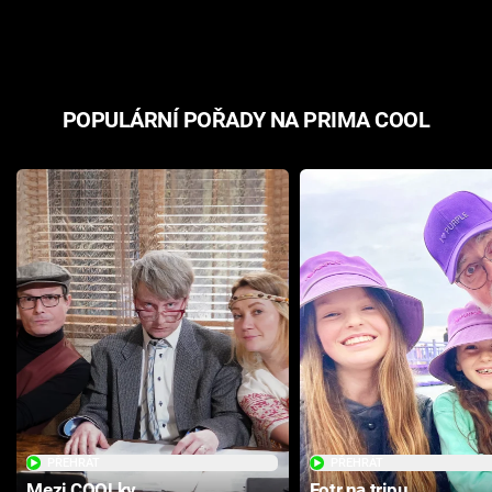
odpovědí
hororovou n
POPULÁRNÍ POŘADY NA PRIMA COOL
PŘEHRÁT
PŘEHRÁT
Mezi COOLky
Fotr na tripu