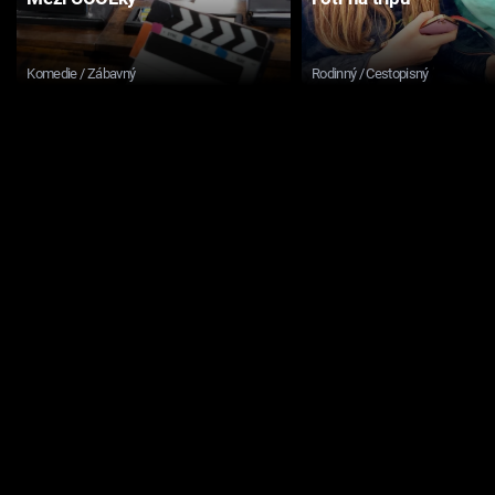
Komedie / Zábavný
Rodinný / Cestopisný