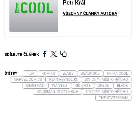
Petr Král
VŠECHNY ČLÁNKY AUTORA
SDÍLEJTE ČLÁNEK
ŠTÍTKY
FILM
KOMIKS
BLADE
DEADPOOL
PRIMA COOL
MARVEL COMICS
RYAN REYNOLDS
SIN CITY - MĚSTO HŘÍCHU
KINGSMAN
WANTED
KICK-ASS
DREDD
BLADE
KINGSMAN: ZLATÝ KRUH
SIN CITY: MĚSTO HŘÍCHU
THE STATESMAN