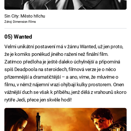
Sin City: Město hříchu
Zdroj: Dimension Films
05) Wanted
Velmi unikátní postavení má v žánru Wanted, už jen proto,
že je komiks poněkud jiného ražení než finální film.
Zatímco předloha je ještě daleko úchylnější a připomíná
spíš Deadpoola na steroidech, filmová verze je o něco
přízemnější a dramatičtější – a ano, víme, že mluvíme o
filmu, v němž nájemní vrazi ohýbají kulky prostorem. Onen
vážnější duch se však k příběhu, jenž dělá z vrahounů skoro
rytíře Jedi, přece jen skvěle hodí!