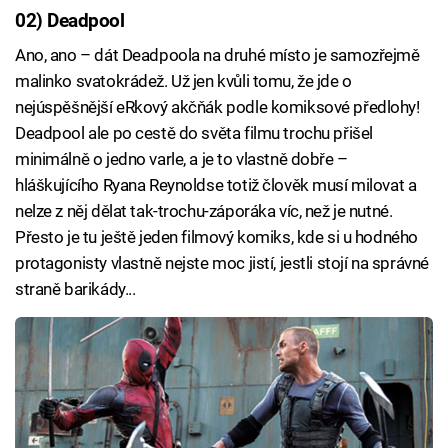
02) Deadpool
Ano, ano – dát Deadpoola na druhé místo je samozřejmě
malinko svatokrádež. Už jen kvůli tomu, že jde o
nejúspěšnější eRkový akčňák podle komiksové předlohy!
Deadpool ale po cestě do světa filmu trochu přišel
minimálně o jedno varle, a je to vlastně dobře –
hláškujícího Ryana Reynoldse totiž člověk musí milovat a
nelze z něj dělat tak-trochu-záporáka víc, než je nutné.
Přesto je tu ještě jeden filmový komiks, kde si u hodného
protagonisty vlastně nejste moc jistí, jestli stojí na správné
straně barikády...