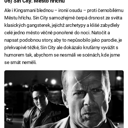
06) Sin City: Město hříchu
Ale i Kingsmani blednou – ironií osudu – proti černobílému
Městu hříchu. Sin City samozřejmě čerpá drsnost ze světa
klasických gangsterek, jejichž archetypy a klišé zabydlely
celé jedno město věčně ponořené do noci. Natočit a
napsat podobnou story, aby to nepůsobilo jako parodie, je
překvapivě těžké, Sin City ale dokázalo kruťárny vyvážit s
humorem tak, abychom se nesmáli ve scénách, kde jsme
se smát neměli.