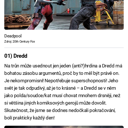
Deadpool
Zdroj: 20th Century Fox
01) Dredd
Na trůn může usednout jen jeden (anti?)hrdina a Dredd má
bohatou zásobu argumentů, proč by to měl být právě on.
Je nekompromisní! Nepotřebuje superschopnosti! Jeho
svět je tak odpudivý, až je to krásné – a Dredd se v něm
jako polda/soudce/kat musí chovat mnohem drsněji, než
si většina jiných komiksových gerojů může dovolit.
Skutečnost, že jsme se dodnes nedočkali pokračování,
bolí prakticky každý den!