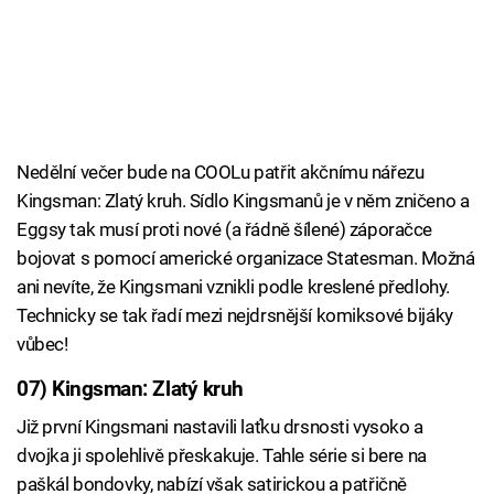
Nedělní večer bude na COOLu patřit akčnímu nářezu
Kingsman: Zlatý kruh. Sídlo Kingsmanů je v něm zničeno a
Eggsy tak musí proti nové (a řádně šílené) záporačce
bojovat s pomocí americké organizace Statesman. Možná
ani nevíte, že Kingsmani vznikli podle kreslené předlohy.
Technicky se tak řadí mezi nejdrsnější komiksové bijáky
vůbec!
07) Kingsman: Zlatý kruh
Již první Kingsmani nastavili laťku drsnosti vysoko a
dvojka ji spolehlivě přeskakuje. Tahle série si bere na
paškál bondovky, nabízí však satirickou a patřičně