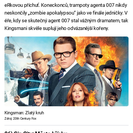
eRkovou příchuť. Koneckonců, trampoty agenta 007 nikdy
neskončily „zombie apokalypsou“ jako ve finále jedničky. V
éře, kdy se skutečný agent 007 stal vážným dramatem, tak
Kingsmani skvěle suplují jeho odvázanější kořeny.
Kingsman: Zlatý kruh
Zdroj: 20th Century Fox