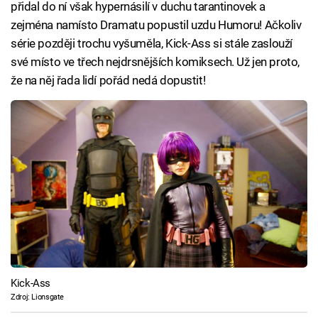
přidal do ní však hypernásilí v duchu tarantinovek a
zejména namísto Dramatu popustil uzdu Humoru! Ačkoliv
série později trochu vyšuměla, Kick-Ass si stále zaslouží
své místo ve třech nejdrsnějších komiksech. Už jen proto,
že na něj řada lidí pořád nedá dopustit!
Kick-Ass
Zdroj: Lionsgate