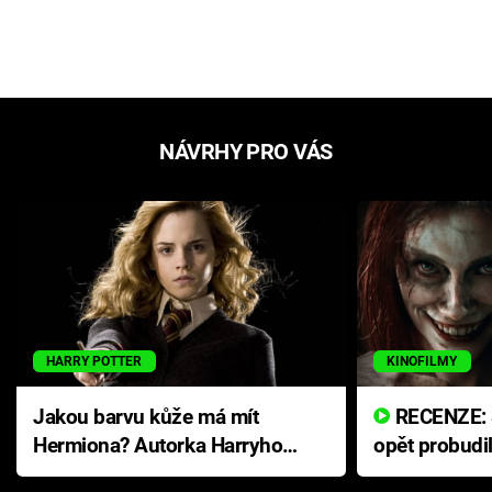
NÁVRHY PRO VÁS
HARRY POTTER
KINOFILMY
Jakou barvu kůže má mít
RECENZE: Smrtelné zlo se
Hermiona? Autorka Harryho
opět probudi
Pottera přišla s ráznou
přichází s n