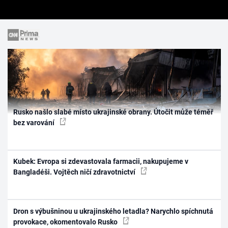
Rusko našlo slabé místo ukrajinské obrany. Útočit může téměř
bez varování
Kubek: Evropa si zdevastovala farmacii, nakupujeme v
Bangladéši. Vojtěch ničí zdravotnictví
Dron s výbušninou u ukrajinského letadla? Narychlo spíchnutá
provokace, okomentovalo Rusko