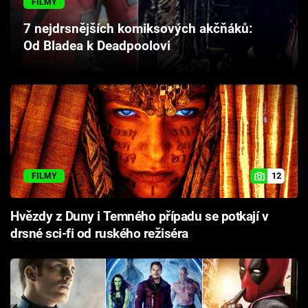
FILMY
Cool Esport
7 nejdrsnějších komiksových akčňáků:
Od Bladea k Deadpoolovi
Pořady
TV Program
Sledujte prima+
Přihlášení
12
FILMY
Sledujte nás
Hvězdy z Duny i Temného případu se potkají v
drsné sci-fi od ruského režiséra