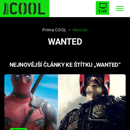
ŽIVĚ
STARHOUSE
BUFFY, PŘEMOŽITELKA UPÍRŮ
Trendy:
Prima COOL
Wanted
WANTED
ESCAPE
PLNEJ KOTEL
AVENGERS 5
NEJNOVĚJŠÍ ČLÁNKY KE ŠTÍTKU „WANTED“
Témata
Filmy
Seriály
Hry