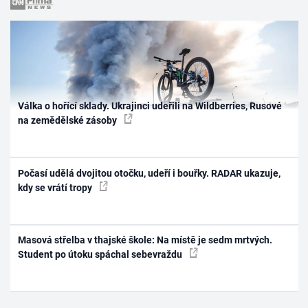
Válka o hořící sklady. Ukrajinci udeřili na Wildberries, Rusové
na zemědělské zásoby
Počasí udělá dvojitou otočku, udeří i bouřky. RADAR ukazuje,
kdy se vrátí tropy
Masová střelba v thajské škole: Na místě je sedm mrtvých.
Student po útoku spáchal sebevraždu