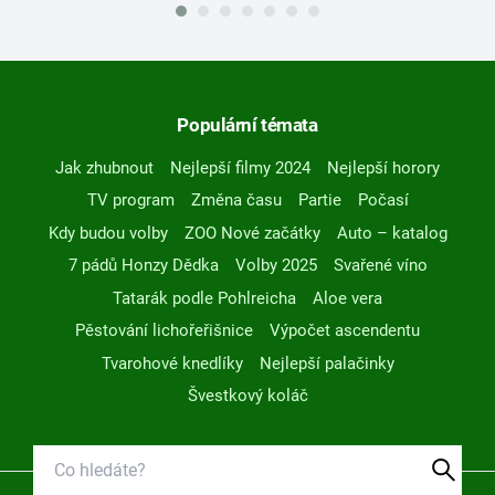
Populární témata
Jak zhubnout
Nejlepší filmy 2024
Nejlepší horory
TV program
Změna času
Partie
Počasí
Kdy budou volby
ZOO Nové začátky
Auto – katalog
7 pádů Honzy Dědka
Volby 2025
Svařené víno
Tatarák podle Pohlreicha
Aloe vera
Pěstování lichořeřišnice
Výpočet ascendentu
Tvarohové knedlíky
Nejlepší palačinky
Švestkový koláč