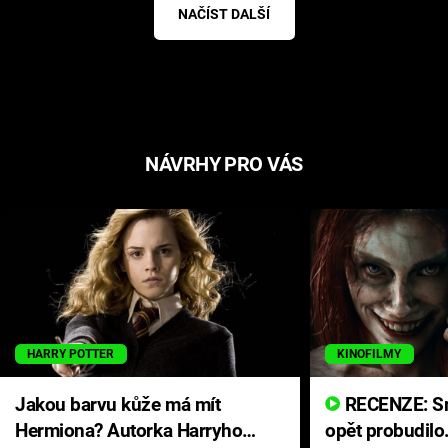
NAČÍST DALŠÍ
NÁVRHY PRO VÁS
HARRY POTTER
KINOFILMY
Jakou barvu kůže má mít
RECENZE: Smrtelné zlo se
Hermiona? Autorka Harryho
opět probudilo