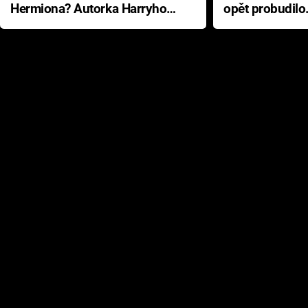
Hermiona? Autorka Harryho
opět probudilo
Pottera přišla s ráznou
přichází s neo
odpovědí
hororovou nab