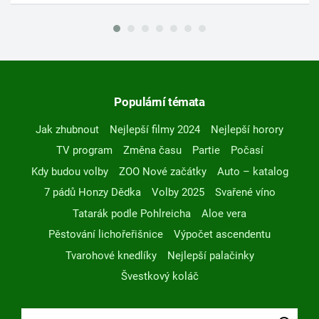
Populární témata
Jak zhubnout
Nejlepší filmy 2024
Nejlepší horory
TV program
Změna času
Partie
Počasí
Kdy budou volby
ZOO Nové začátky
Auto – katalog
7 pádů Honzy Dědka
Volby 2025
Svařené víno
Tatarák podle Pohlreicha
Aloe vera
Pěstování lichořeřišnice
Výpočet ascendentu
Tvarohové knedlíky
Nejlepší palačinky
Švestkový koláč