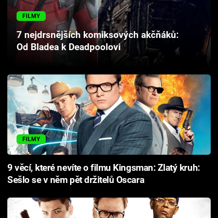
Cool Esport
FILMY
Pořady
7 nejdrsnějších komiksových akčňáků:
Od Bladea k Deadpoolovi
TV Program
Sledujte prima+
Přihlášení
FILMY
Sledujte nás
9 věcí, které nevíte o filmu Kingsman: Zlatý kruh:
Sešlo se v něm pět držitelů Oscara