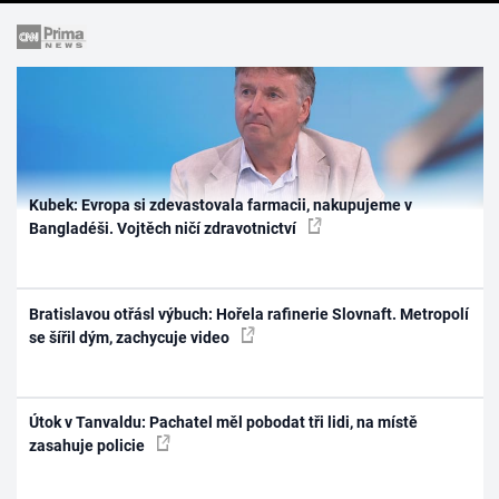
Kubek: Evropa si zdevastovala farmacii, nakupujeme v
Bangladéši. Vojtěch ničí zdravotnictví
Bratislavou otřásl výbuch: Hořela rafinerie Slovnaft. Metropolí
se šířil dým, zachycuje video
Útok v Tanvaldu: Pachatel měl pobodat tři lidi, na místě
zasahuje policie