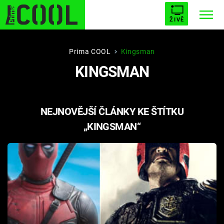
ŽIVĚ
STARHOUSE
BUFFY, PŘEMOŽITELKA UPÍRŮ
Trendy:
Prima COOL
Kingsman
KINGSMAN
ESCAPE
PLNEJ KOTEL
AVENGERS 5
NEJNOVĚJŠÍ ČLÁNKY KE ŠTÍTKU
„KINGSMAN“
Témata
Filmy
Seriály
Hry