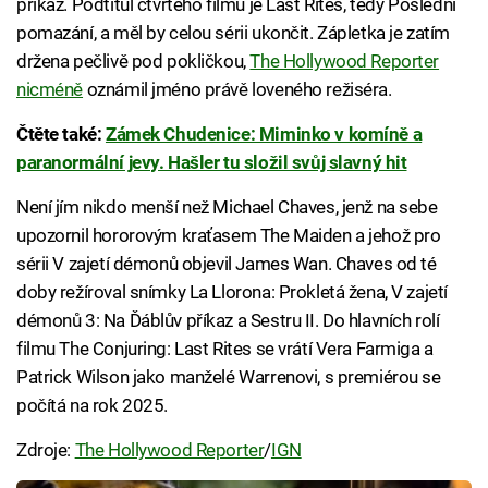
příkaz. Podtitul čtvrtého filmu je Last Rites, tedy Poslední
pomazání, a měl by celou sérii ukončit. Zápletka je zatím
držena pečlivě pod pokličkou,
The Hollywood Reporter
nicméně
oznámil jméno právě loveného režiséra.
Čtěte také:
Zámek Chudenice: Miminko v komíně a
paranormální jevy. Hašler tu složil svůj slavný hit
Není jím nikdo menší než Michael Chaves, jenž na sebe
upozornil hororovým kraťasem The Maiden a jehož pro
sérii V zajetí démonů objevil James Wan. Chaves od té
doby režíroval snímky La Llorona: Prokletá žena, V zajetí
démonů 3: Na Ďáblův příkaz a Sestru II. Do hlavních rolí
filmu The Conjuring: Last Rites se vrátí Vera Farmiga a
Patrick Wilson jako manželé Warrenovi, s premiérou se
počítá na rok 2025.
Zdroje:
The Hollywood Reporter
/
IGN