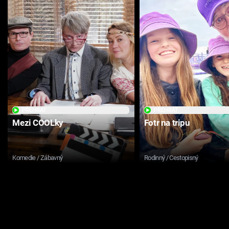
PŘEHRÁT
PŘEHRÁT
Mezi COOLky
Fotr na tripu
Komedie / Zábavný
Rodinný / Cestopisný