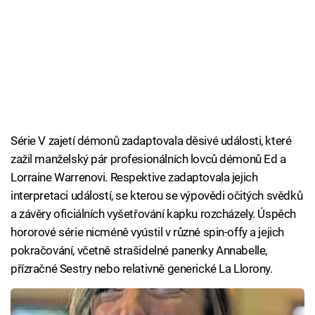
Série V zajetí démonů zadaptovala děsivé události, které
zažil manželský pár profesionálních lovců démonů Ed a
Lorraine Warrenovi. Respektive zadaptovala jejich
interpretaci událostí, se kterou se výpovědi očitých svědků
a závěry oficiálních vyšetřování kapku rozcházely. Úspěch
hororové série nicméně vyústil v různé spin-offy a jejich
pokračování, včetně strašidelné panenky Annabelle,
přízračné Sestry nebo relativně generické La Llorony.