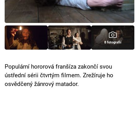
Cool Esport
Pořady
TV Program
8 fotografií
Sledujte prima+
Populární hororová franšíza zakončí svou
Přihlášení
ústřední sérii čtvrtým filmem. Zrežíruje ho
osvědčený žánrový matador.
Sledujte nás