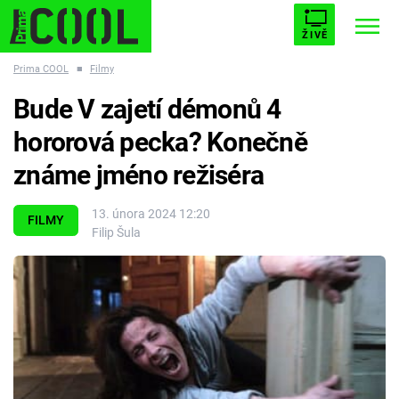
ŽIVĚ
Prima COOL
■
Filmy
STARHOUSE
BUFFY, PŘEMOŽITELKA UPÍRŮ
Trendy:
Bude V zajetí démonů 4
ESCAPE
PLNEJ KOTEL
AVENGERS 5
hororová pecka? Konečně
známe jméno režiséra
13. února 2024 12:20
FILMY
Filip Šula
Témata
Filmy
Seriály
Hry