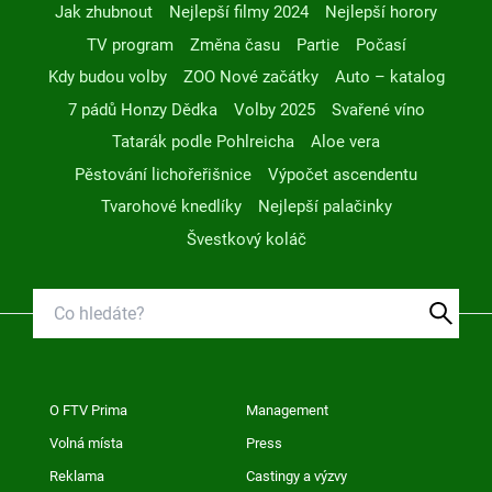
Jak zhubnout
Nejlepší filmy 2024
Nejlepší horory
TV program
Změna času
Partie
Počasí
Kdy budou volby
ZOO Nové začátky
Auto – katalog
7 pádů Honzy Dědka
Volby 2025
Svařené víno
Tatarák podle Pohlreicha
Aloe vera
Pěstování lichořeřišnice
Výpočet ascendentu
Tvarohové knedlíky
Nejlepší palačinky
Švestkový koláč
O FTV Prima
Management
Volná místa
Press
Reklama
Castingy a výzvy