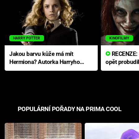
HARRY POTTER
KINOFILMY
Jakou barvu kůže má mít
RECENZE: Smrtelné zlo se
Hermiona? Autorka Harryho
opět probudi
Pottera přišla s ráznou
přichází s n
odpovědí
hororovou n
POPULÁRNÍ POŘADY NA PRIMA COOL