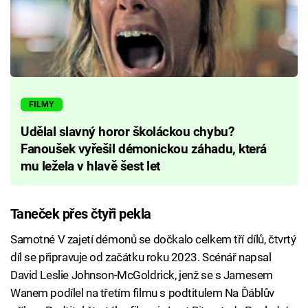
FILMY
Udělal slavný horor školáckou chybu?
Fanoušek vyřešil démonickou záhadu, která
mu ležela v hlavě šest let
Taneček přes čtyři pekla
Samotné V zajetí démonů se dočkalo celkem tří dílů, čtvrtý
díl se připravuje od začátku roku 2023. Scénář napsal
David Leslie Johnson-McGoldrick, jenž se s Jamesem
Wanem podílel na třetím filmu s podtitulem Na Ďáblův