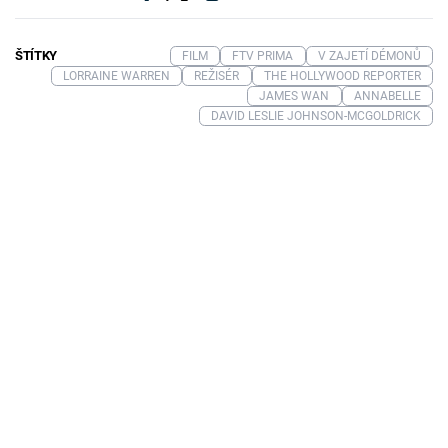
ŠTÍTKY
FILM
FTV PRIMA
V ZAJETÍ DÉMONŮ
LORRAINE WARREN
REŽISÉR
THE HOLLYWOOD REPORTER
JAMES WAN
ANNABELLE
DAVID LESLIE JOHNSON-MCGOLDRICK