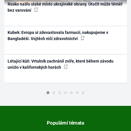
Rusko našlo slabé místo ukrajinské obrany. Útočit může téměř
bez varování
Kubek: Evropa si zdevastovala farmacii, nakupujeme v
Bangladéši. Vojtěch ničí zdravotnictví
Létající kůň: Vrtulník zachránil zvíře, které během závodu
uvízlo v kalifornských horách
Populární témata