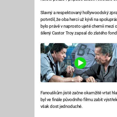
Slavný a respektovaný hollywoodský zpra
potvrdil, že oba herci už kývli na spoluprá
bylo právě v naprosto ujeté chemii mezi 
šílený Castor Troy zapsal do zlatého fon
Fanouškům jistě začne okamžitě vrtat hlav
byl ve finále původního filmu zabit výstře
však dost jednoduché.