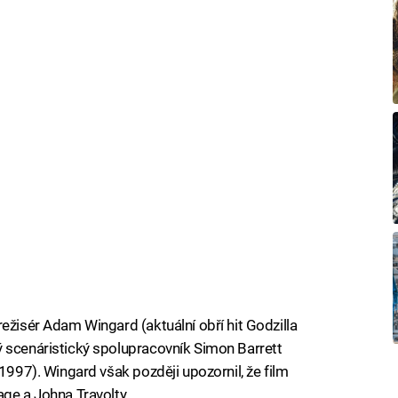
ežisér Adam Wingard (aktuální obří hit Godzilla
ý scenáristický spolupracovník Simon Barrett
(1997). Wingard však později upozornil, že film
age a Johna Travolty.