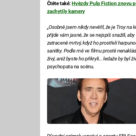
Čtěte také:
Hvězdy Pulp Fiction znovu p
zachytily kamery
„Osobně jsem nikdy nevěřil, že je Troy na k
přijde vám jasné, že se nejspíš snažili, aby
zatraceně mrtvý, když ho prostřelí harpunou,
sanitky. Podle mě ve filmu prostě nenakládá
živý, aniž byste ho přikryli... ledaže by byl živ
psychopata na scénu.
Původní snímek vypráví o agentu FBI Seanu