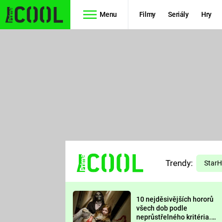
Menu
Filmy
Seriály
Hry
Seriály
Filmy
SIMPSONOVI
STAR WARS
HVĚZDNÁ
AVENGERS
BRÁNA
RYCHLE A
TEORIE
ZBĚSILE 10
Trendy:
VELKÉHO
Star
PREDÁTOR
TŘESKU
10 nejděsivějších hororů
FUTURAMA
všech dob podle
neprůstřelného kritéria.