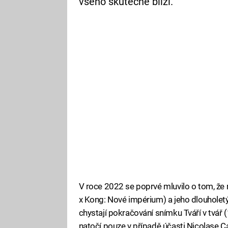
všeho skutečně blíží.
V roce 2022 se poprvé mluvilo o tom, že r
x Kong: Nové impérium) a jeho dlouholet
chystají pokračování snímku Tváří v tvář 
natočí pouze v případě účasti Nicolase C