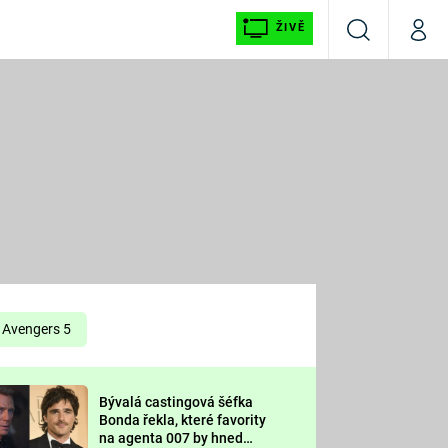
ŽIVĚ
Vyhledávání
Můj p
Prima+
É
CNN Prima NEWS
E
Prima FRESH
ŠÍ
Prima LIVING
E
Prima Ženy
Avengers 5
Prima LAJK
Bývalá castingová šéfka
OOL
Bonda řekla, které favority
Sledujte nás
na agenta 007 by hned