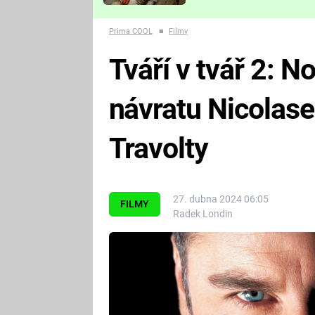
Které děsivé pecky vám
nejvíc zvednou tep?
Prima COOL
■
Filmy
Tváří v tvář 2: 
návratu Nicolas
Travolty
27. dubna 2024 06:05
FILMY
Radek Londin