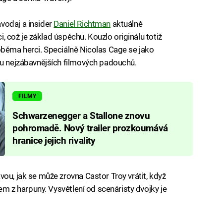
vodaj a insider
Daniel Richtman
aktuálně
ci, což je základ úspěchu. Kouzlo originálu totiž
oběma herci. Speciálně Nicolas Cage se jako
du nejzábavnějších filmových padouchů.
FILMY
Schwarzenegger a Stallone znovu
pohromadě. Nový trailer prozkoumává
hranice jejich rivality
ou, jak se může zrovna Castor Troy vrátit, když
lem z harpuny. Vysvětlení od scenáristy dvojky je