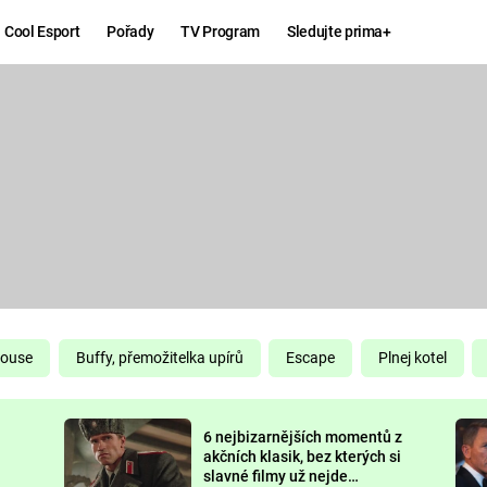
Cool Esport
Pořady
TV Program
Sledujte prima+
Hry
Zábava
MAFIA
ZÁBAVN
GALERI
GTA 6
NEJLEP
KINGDOM
KOMEDI
COME:
DELIVERANCE
CHUCK
House
Buffy, přemožitelka upírů
Escape
Plnej kotel
NORRIS
ESPORT
6 nejbizarnějších momentů z
DEADP
akčních klasik, bez kterých si
slavné filmy už nejde