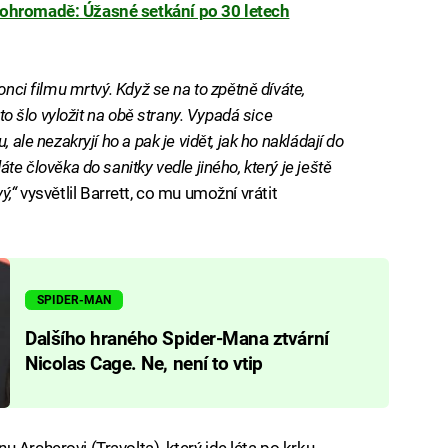
ohromadě: Úžasné setkání po 30 letech
onci filmu mrtvý. Když se na to zpětně díváte,
 to šlo vyložit na obě strany. Vypadá sice
 ale nezakryjí ho a pak je vidět, jak ho nakládají do
te člověka do sanitky vedle jiného, který je ještě
ý,“
vysvětlil Barrett, co mu umožní vrátit
SPIDER-MAN
Dalšího hraného Spider-Mana ztvární
Nicolas Cage. Ne, není to vtip
 Archerovi (Travolta), který jde léta po krku