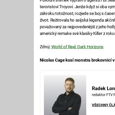
teroristovi Troyovi. Jenže když si oba v
zákroku totožnost, rozjede se boj s časem
život. Režírovala ho asijská legenda akč
považovaný za nejpovedenější z jeho hol
americký remake své klasiky Killer z roku
Zdroj:
World of Reel
,
Dark Horizons
Nicolas Cage kosí monstra brokovnicí v 
Fa
Radek Lon
redaktor FTV 
VŠECHNY ČL