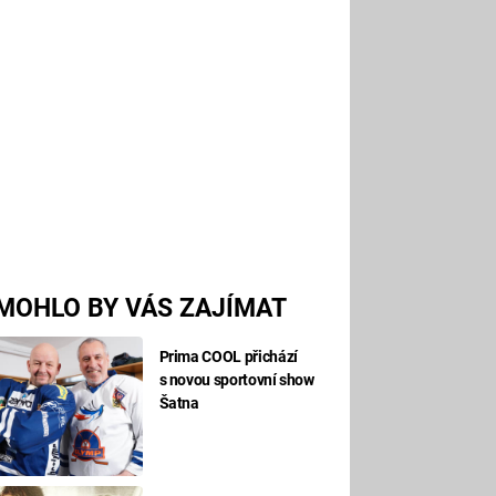
MOHLO BY VÁS ZAJÍMAT
Prima COOL přichází
s novou sportovní show
Šatna