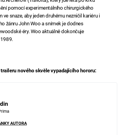
ymění pomocí experimentálního chirurgického
 ve snaze, aby jeden druhému nezničil kariéru i
ního žánru John Woo a snímek je dodnes
lywoodské éry. Woo aktuálně dokončuje
 1989.
traileru nového skvěle vypadajícího hororu:
iled to fetch
din
Prima
ÁNKY AUTORA