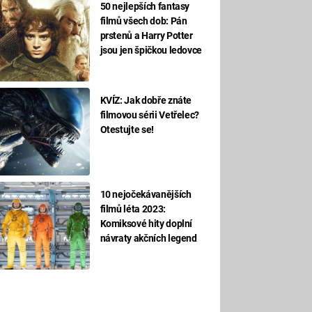
50 nejlepších fantasy
filmů všech dob: Pán
prstenů a Harry Potter
jsou jen špičkou ledovce
KVÍZ: Jak dobře znáte
filmovou sérii Vetřelec?
Otestujte se!
10 nejočekávanějších
filmů léta 2023:
Komiksové hity doplní
návraty akčních legend