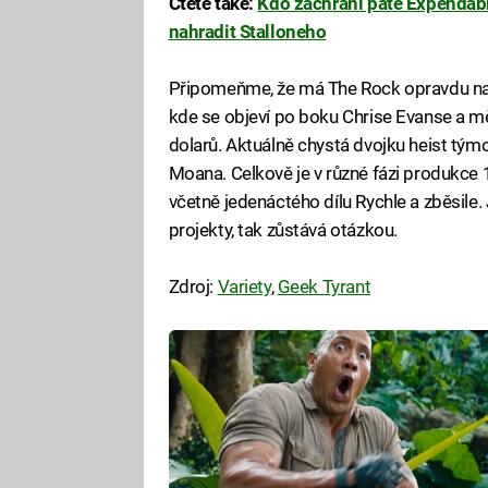
Čtěte také:
Kdo zachrání páté Expendabl
nahradit Stalloneho
Připomeňme, že má The Rock opravdu nab
kde se objeví po boku Chrise Evanse a mě
dolarů. Aktuálně chystá dvojku heist tým
Moana. Celkově je v různé fázi produkce 11
včetně jedenáctého dílu Rychle a zběsile. 
projekty, tak zůstává otázkou.
Zdroj:
Variety
,
Geek Tyrant