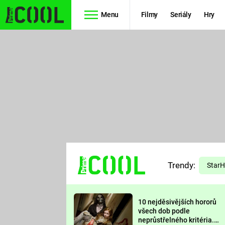
Menu
Filmy
Seriály
Hry
Seriály
Filmy
SIMPSONOVI
STAR WARS
HVĚZDNÁ
AVENGERS
BRÁNA
RYCHLE A
TEORIE
ZBĚSILE 10
Trendy:
VELKÉHO
Star
PREDÁTOR
TŘESKU
10 nejděsivějších hororů
FUTURAMA
všech dob podle
neprůstřelného kritéria.