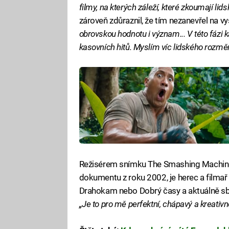
filmy, na kterých záleží, které zkoumají li
zároveň zdůraznil, že tím nezanevřel na 
obrovskou hodnotu i význam... V této fázi k
kasovních hitů. Myslím víc lidského rozměr
Režisérem snímku The Smashing Machine
dokumentu z roku 2002, je herec a filma
Drahokam nebo Dobrý časy a aktuálně sbír
„Je to pro mě perfektní, chápavý a kreativ