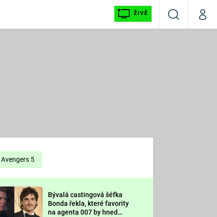
ŽIVĚ
Vyhledávání
Můj p
Prima+
É
CNN Prima NEWS
E
Prima FRESH
ŠÍ
Prima LIVING
E
Prima Ženy
Avengers 5
Prima LAJK
Bývalá castingová šéfka
OOL
Bonda řekla, které favority
Sledujte nás
na agenta 007 by hned