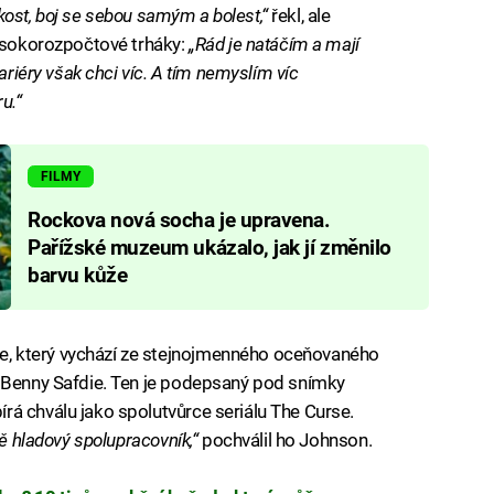
dskost, boj se sebou samým a bolest,“
řekl, ale
vysokorozpočtové trháky:
„Rád je natáčím a mají
ariéry však chci víc. A tím nemyslím víc
u.“
FILMY
Rockova nová socha je upravena.
Pařížské muzeum ukázalo, jak jí změnilo
barvu kůže
, který vychází ze stejnojmenného oceňovaného
ř Benny Safdie. Ten je podepsaný pod snímky
á chválu jako spolutvůrce seriálu The Curse.
ně hladový spolupracovník,“
pochválil ho Johnson.