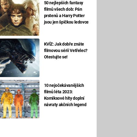
50 nejlepších fantasy
filmů všech dob: Pán
prstenů a Harry Potter
jsou jen špičkou ledovce
KVÍZ: Jak dobře znáte
filmovou sérii Vetřelec?
Otestujte se!
10 nejočekávanějších
filmů léta 2023:
Komiksové hity doplní
návraty akčních legend