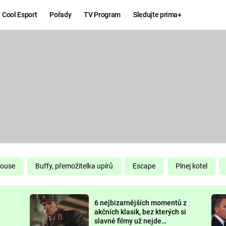
Cool Esport
Pořady
TV Program
Sledujte prima+
Hry
Zábava
MAFIA
ZÁBAVN
GALERI
GTA 6
NEJLEP
KINGDOM
KOMEDI
COME:
DELIVERANCE
CHUCK
House
Buffy, přemožitelka upírů
Escape
Plnej kotel
NORRIS
ESPORT
6 nejbizarnějších momentů z
DEADP
akčních klasik, bez kterých si
slavné filmy už nejde