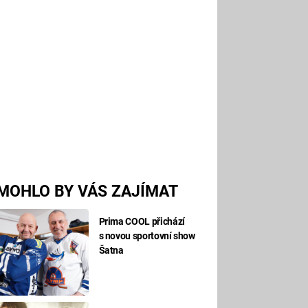
MOHLO BY VÁS ZAJÍMAT
Prima COOL přichází
s novou sportovní show
Šatna