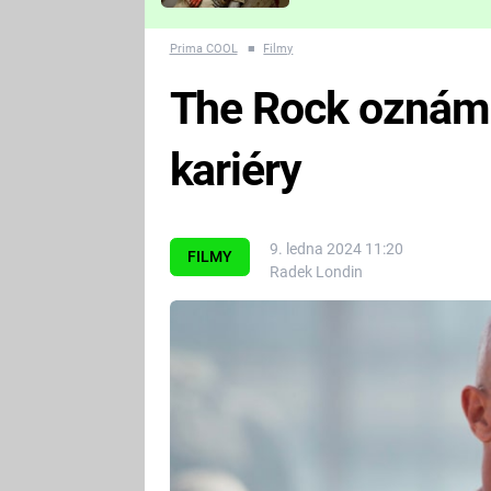
Které děsivé pecky vám
nejvíc zvednou tep?
Prima COOL
■
Filmy
The Rock oznámi
kariéry
9. ledna 2024 11:20
FILMY
Radek Londin