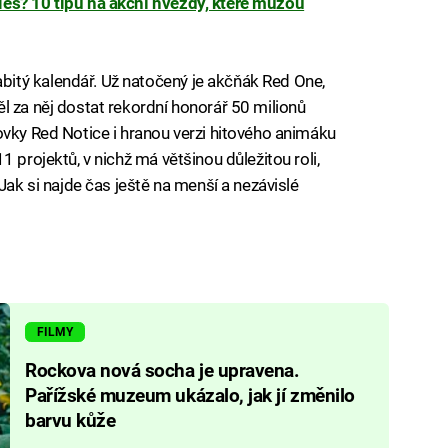
es? 10 tipů na akční hvězdy, které můžou
itý kalendář. Už natočený je akčňák Red One,
l za něj dostat rekordní honorář 50 milionů
ovky Red Notice i hranou verzi hitového animáku
 projektů, v nichž má většinou důležitou roli,
Jak si najde čas ještě na menší a nezávislé
FILMY
Rockova nová socha je upravena.
Pařížské muzeum ukázalo, jak jí změnilo
barvu kůže