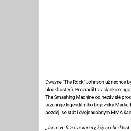
Dwayne "The Rock" Johnson už nechce bý
blockbusterů. Prozradil to v článku mag
The Smashing Machine od nezávislé prod
si zahraje legendárního bojovníka Marka K
později se stát i dvojnásobným MMA ša
„Jsem ve fázi své kariéry, kdy si chci klást