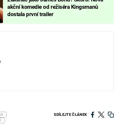
akční komedie od režiséra Kingsmanů
dostala první trailer
a
SDÍLEJTE ČLÁNEK
AN
Í