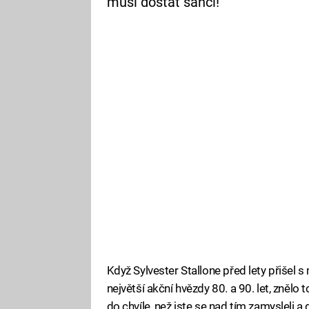
musí dostat šanci!
Když Sylvester Stallone před lety přišel s
největší akční hvězdy 80. a 90. let, znělo
do chvíle, než jste se nad tím zamysleli a