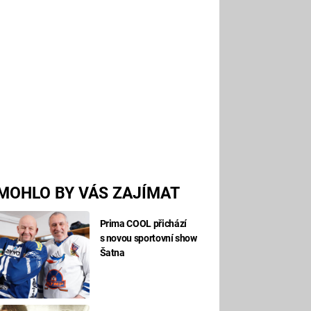
MOHLO BY VÁS ZAJÍMAT
Prima COOL přichází
s novou sportovní show
Šatna