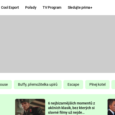
Cool Esport
Pořady
TV Program
Sledujte prima+
Hry
Zábava
MAFIA
ZÁBAVN
GALERI
GTA 6
NEJLEP
KINGDOM
KOMEDI
COME:
DELIVERANCE
CHUCK
House
Buffy, přemožitelka upírů
Escape
Plnej kotel
NORRIS
ESPORT
6 nejbizarnějších momentů z
DEADP
akčních klasik, bez kterých si
slavné filmy už nejde