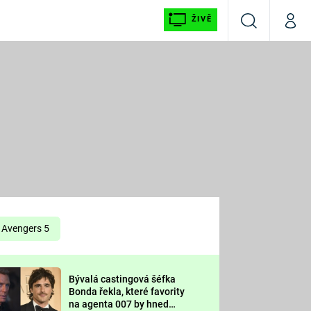
ŽIVĚ
Vyhledávání
Můj p
Prima+
É
CNN Prima NEWS
E
Prima FRESH
ŠÍ
Prima LIVING
E
Prima Ženy
Avengers 5
Prima LAJK
Bývalá castingová šéfka
OOL
Bonda řekla, které favority
Sledujte nás
na agenta 007 by hned