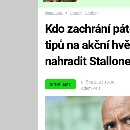
Které děsivé pecky vám
nejvíc zvednou tep?
Prima COOL
■
Speciály
Kinofilmy
Kdo zachrání pá
tipů na akční hv
nahradit Stallon
6. října 2023 15:30
KINOFILMY
Adam Vala