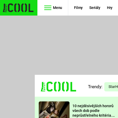
Menu
Filmy
Seriály
Hry
Seriály
Filmy
SIMPSONOVI
STAR WARS
HVĚZDNÁ
AVENGERS
BRÁNA
RYCHLE A
TEORIE
ZBĚSILE 10
Trendy:
VELKÉHO
Star
PREDÁTOR
TŘESKU
10 nejděsivějších hororů
FUTURAMA
všech dob podle
neprůstřelného kritéria.