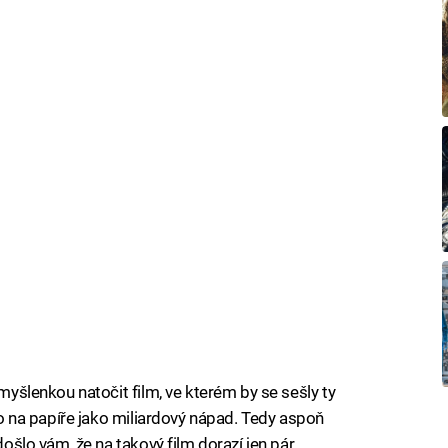
 myšlenkou natočit film, ve kterém by se sešly ty
 to na papíře jako miliardový nápad. Tedy aspoň
 došlo vám, že na takový film dorazí jen pár