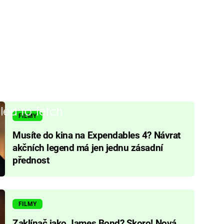
iled to fetch
FILMY
Musíte do kina na Expendables 4? Návrat
akčních legend má jen jednu zásadní
přednost
FILMY
Zaklínač jako James Bond? Skoro! Nová