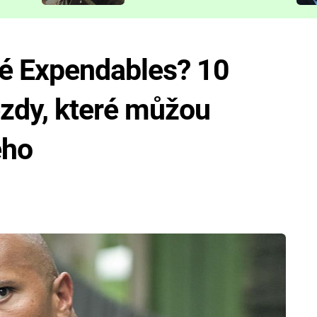
představit
té Expendables? 10
ězdy, které můžou
eho