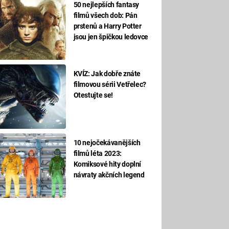
50 nejlepších fantasy
filmů všech dob: Pán
prstenů a Harry Potter
jsou jen špičkou ledovce
KVÍZ: Jak dobře znáte
filmovou sérii Vetřelec?
Otestujte se!
10 nejočekávanějších
filmů léta 2023:
Komiksové hity doplní
návraty akčních legend