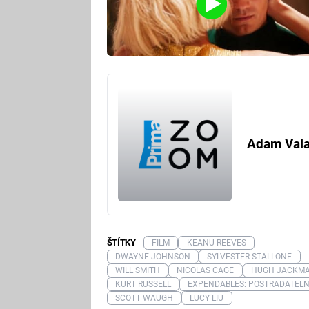
Adam Val
ŠTÍTKY
FILM
KEANU REEVES
DWAYNE JOHNSON
SYLVESTER STALLONE
WILL SMITH
NICOLAS CAGE
HUGH JACKM
KURT RUSSELL
EXPENDABLES: POSTRADATELN
SCOTT WAUGH
LUCY LIU