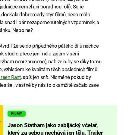
edničce neměl ani pořádnou roli). Série
 dočkala dohromady čtyř filmů, něco málo
ala snad i pár nezapomenutelných vzpomínek, a
spánku. Nebo ne?
tvrdil, že se do případného pátého dílu nechce
šak studio přece jen mělo zájem v sérii
ržbám není zaručeno), nabízelo by se díky tomu
no, vzhledem ke kvalitám těch posledních filmů
creen Rant
, spíš jen snít. Nicméně pokud by
s šel, vlastně by nás to okamžitě začalo zase
FILMY
Jason Statham jako zabijácký včelař,
který za sebou nechává jen těla. Trailer