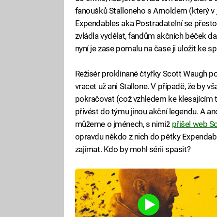
fanoušků Stalloneho s Arnoldem (který v j
Expendables aka Postradatelní se přesto
zvládla vydělat, fandům akčních béček d
nyní je zase pomalu na čase ji uložit ke 
Režisér proklínané čtyřky Scott Waugh po
vracet už ani Stallone. V případě, že by v
pokračovat (což vzhledem ke klesajícím t
přivést do týmu jinou akční legendu. A a
můžeme o jménech, s nimiž
přišel web S
opravdu někdo z nich do pětky Expendable
zajímat. Kdo by mohl sérii spasit?