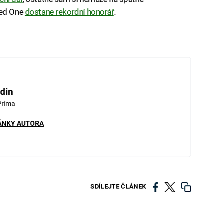
Red One
dostane rekordní honorář
.
din
Prima
ÁNKY AUTORA
SDÍLEJTE ČLÁNEK