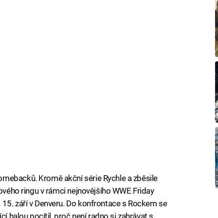
omebacků. Kromě akční série Rychle a zběsile
ngového ringu v rámci nejnovějšího WWE Friday
 15. září v Denveru. Do konfrontace s Rockem se
cí halou pocítil, proč není radno si zahrávat s