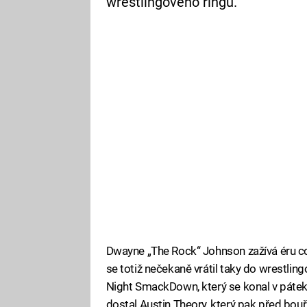
wrestlingového ringu.
Dwayne „The Rock“ Johnson zažívá éru c
se totiž nečekaně vrátil taky do wrestli
Night SmackDown, který se konal v pátek
dostal Austin Theory, který pak před bouří