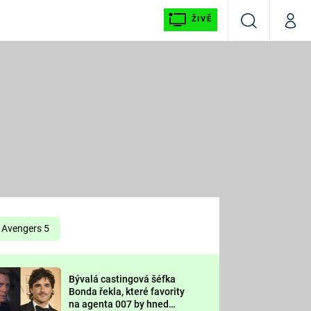
ŽIVĚ
Vyhledávání
Můj p
Prima+
É
CNN Prima NEWS
E
Prima FRESH
ŠÍ
Prima LIVING
E
Prima Ženy
Avengers 5
Prima LAJK
Bývalá castingová šéfka
OOL
Bonda řekla, které favority
Sledujte nás
na agenta 007 by hned