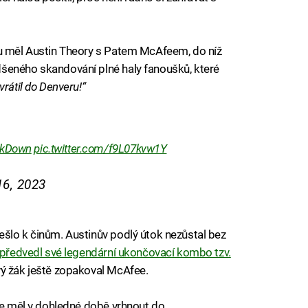
ou měl Austin Theory s Patem McAfeem, do níž
šeného skandování plné haly fanoušků, které
rátil do Denveru!“
kDown
pic.twitter.com/f9L07kvw1Y
6, 2023
šlo k činům. Austinův podlý útok nezůstal bez
předvedl své legendární ukončovací kombo tzv.
vý žák ještě zopakoval McAfee.
 se měl v dohledné době vrhnout do