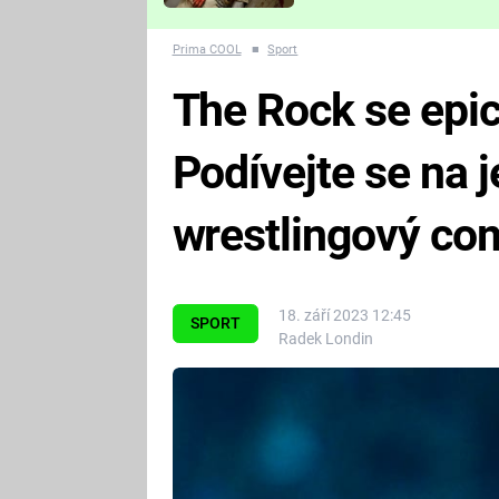
Které děsivé pecky vám
nejvíc zvednou tep?
Prima COOL
■
Sport
The Rock se epick
Podívejte se na 
wrestlingový c
18. září 2023 12:45
SPORT
Radek Londin