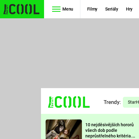
Menu
Filmy
Seriály
Hry
Seriály
Filmy
SIMPSONOVI
STAR WARS
HVĚZDNÁ
AVENGERS
BRÁNA
RYCHLE A
TEORIE
ZBĚSILE 10
Trendy:
VELKÉHO
Star
PREDÁTOR
TŘESKU
10 nejděsivějších hororů
FUTURAMA
všech dob podle
neprůstřelného kritéria.