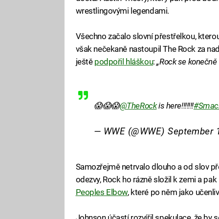
wrestlingovými legendami.
Všechno začalo slovní přestřelkou, kter
však nečekaně nastoupil The Rock za nad
ještě
podpořil hláškou
:
„Rock se konečně v
😱😱😱
@TheRock
is here!!!!!!!
#Smac
— WWE (@WWE)
September 1
Samozřejmě netrvalo dlouho a od slov pře
odezvy, Rock ho rázně složil k zemi a pak
Peoples Elbow
, které po něm jako učenli
Johnson účastí rozvířil spekulace, že by