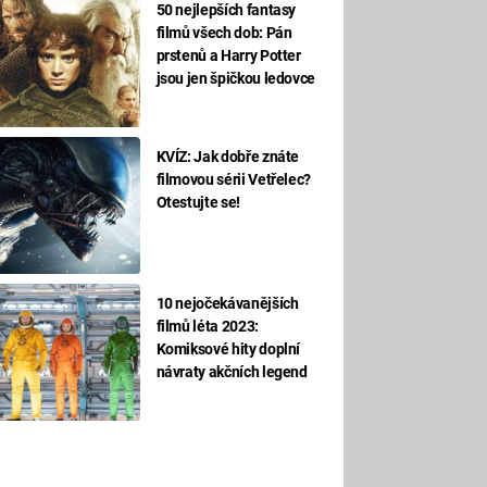
50 nejlepších fantasy
filmů všech dob: Pán
prstenů a Harry Potter
jsou jen špičkou ledovce
KVÍZ: Jak dobře znáte
filmovou sérii Vetřelec?
Otestujte se!
10 nejočekávanějších
filmů léta 2023:
Komiksové hity doplní
návraty akčních legend