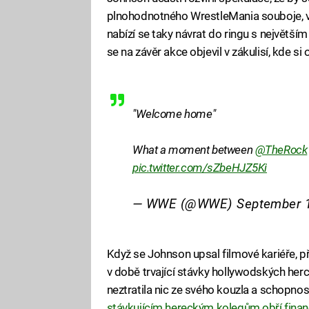
plnohodnotného WrestleMania souboje, v
nabízí se taky návrat do ringu s největším
se na závěr akce objevil v zákulisí, kde si 
"Welcome home"
What a moment between
@TheRock
pic.twitter.com/sZbeHJZ5Ki
— WWE (@WWE)
September 1
Když se Johnson upsal filmové kariéře, př
v době trvající stávky hollywodských her
neztratila nic ze svého kouzla a schopnos
stávkujícím hereckým kolegům obří finan