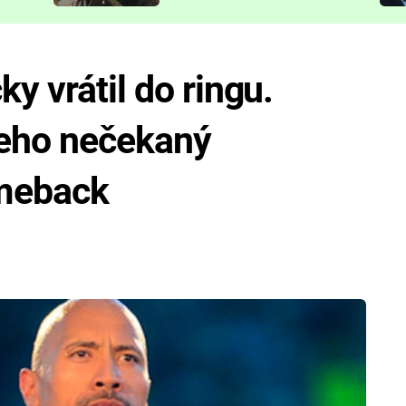
představit
y vrátil do ringu.
jeho nečekaný
omeback