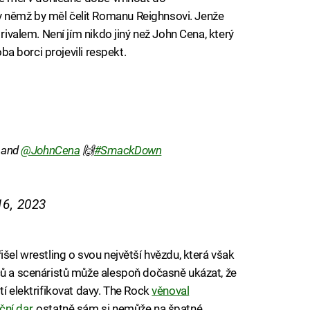
 němž by měl čelit Romanu Reighnsovi. Jenže
 rivalem. Není jím nikdo jiný než John Cena, který
oba borci projevili respekt.
and
@JohnCena
🙌
#SmackDown
6, 2023
išel wrestling o svou největší hvězdu, která však
ců a scenáristů může alespoň dočasně ukázat, že
tí elektrifikovat davy. The Rock
věnoval
ční dar
, ostatně sám si nemůže na špatné