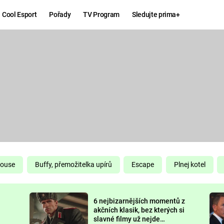
Cool Esport
Pořady
TV Program
Sledujte prima+
Hry
Zábava
MAFIA
ZÁBAVN
GALERI
GTA 6
NEJLEP
KINGDOM
KOMEDI
COME:
DELIVERANCE
CHUCK
House
Buffy, přemožitelka upírů
Escape
Plnej kotel
NORRIS
ESPORT
6 nejbizarnějších momentů z
DEADP
akčních klasik, bez kterých si
slavné filmy už nejde