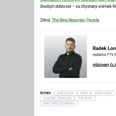
živobytí stěžovat – za chystaný snímek 
Zdroj:
The Ring Reporter
,
People
Radek Lon
redaktor FTV 
VŠECHNY ČL
ŠTÍTKY
WRESTLING
WWF
JOHN CENA
DWAYNE JOHNSON
THE ROCK
WWF WRESTLEMANIA