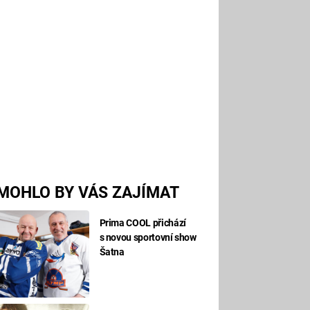
MOHLO BY VÁS ZAJÍMAT
Prima COOL přichází
s novou sportovní show
Šatna