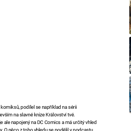
omiksů, podílel se například na sérii
ším na slavné knize Království tvé.
 je ale napojený na DC Comics a má určitý vhled
 O něco z toho vhledu se podělil v podcastu