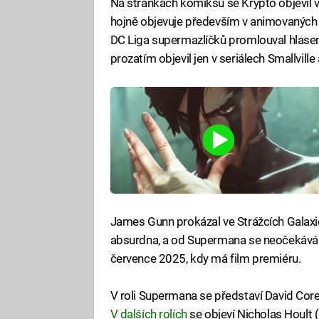
Na stránkách komiksů se Krypto objevil v
hojně objevuje především v animovaných s
DC Liga supermazlíčků promlouval hlas
prozatím objevil jen v seriálech Smallville 
James Gunn prokázal ve Strážcích Galaxie
absurdna, a od Supermana se neočekává n
července 2025, kdy má film premiéru.
V roli Supermana se představí David Core
V dalších rolích
se objeví Nicholas Hoult (