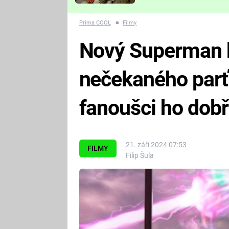
Které děsivé pecky vám
nejvíc zvednou tep?
Prima COOL
■
Filmy
Nový Superman 
nečekaného parť
fanoušci ho dobř
21. září 2024 07:53
FILMY
Filip Šula