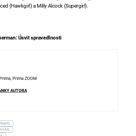
ced (Hawkgirl) a Milly Alcock (Supergirl).
perman: Úsvit spravedlnosti
iled to fetch
 Prima, Prima ZOOM
ÁNKY AUTORA
ERMAN
NAHAN
OS