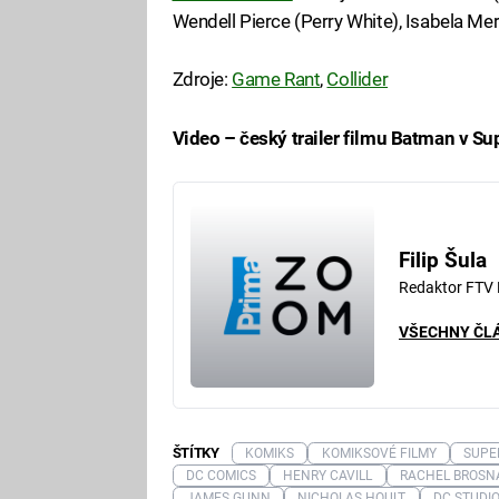
Wendell Pierce (Perry White), Isabela Mer
Zdroje:
Game Rant
,
Collider
Video – český trailer filmu Batman v Su
Fa
Filip Šula
Redaktor FTV
VŠECHNY ČL
ŠTÍTKY
KOMIKS
KOMIKSOVÉ FILMY
SUP
DC COMICS
HENRY CAVILL
RACHEL BROS
JAMES GUNN
NICHOLAS HOULT
DC STUDI