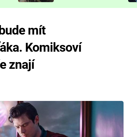
představit
bude mít
áka. Komiksoví
e znají