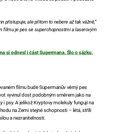
n přistupuje, ale přitom to nebere až tak vážně,“
om filmu je pes se superchopnostmi a laserovým
ina si odnesl i část Supermana. Šlo o sázku,
avovaném filmu bude Supermanův věrný pes
život vyvinul dost podobným směrem jako na
 i psy. A jelikož Kryptovy molekuly fungují na
odu na Zemi stejné schopnosti – létá, střílí
lou a nezranitelností.