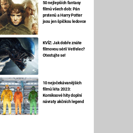
50 nejlepších fantasy
filmů všech dob: Pán
prstenů a Harry Potter
jsou jen špičkou ledovce
KVÍZ: Jak dobře znáte
filmovou sérii Vetřelec?
Otestujte se!
10 nejočekávanějších
filmů léta 2023:
Komiksové hity doplní
návraty akčních legend