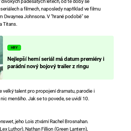
 divokých padesátých letech, od té doby se
eriálech a filmech, naposledy například ve filmu
em Dwaynea Johnsona. V "hrané podobě" se
a Titans.
HRY
Nejlepší herní seriál má datum premiéry i
parádní nový bojový trailer z ringu
 velký talent pro propojení dramatu, parodie i
ic menšího. Jak se to povede, se uvidí 10.
nswet, jeho Lois ztvární Rachel Brosnahan.
Lex Luthor), Nathan Fillion (Green Lantern),