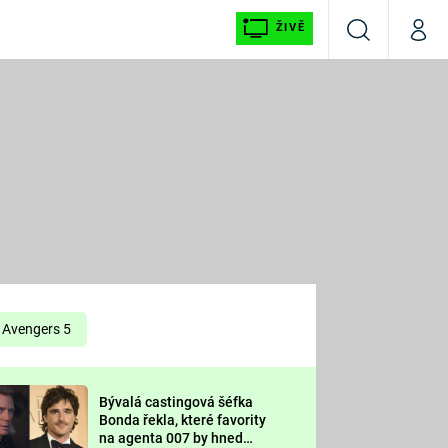
ŽIVĚ
Vyhledávání
Můj p
Prima+
É
CNN Prima NEWS
E
Prima FRESH
ŠÍ
Prima LIVING
E
Prima Ženy
Avengers 5
Prima LAJK
Bývalá castingová šéfka
OOL
Bonda řekla, které favority
Sledujte nás
na agenta 007 by hned