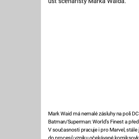
úst scenáristy Marka Waida.
Mark Waid má nemalé zásluhy na poli DC k
Batman/Superman: World’s Finest a předev
V současnosti pracuje i pro Marvel, stále
do procesů vzniku očekávané komiksovky.