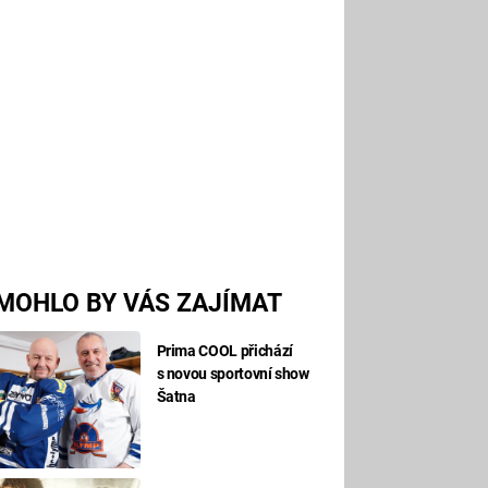
MOHLO BY VÁS ZAJÍMAT
Prima COOL přichází
s novou sportovní show
Šatna