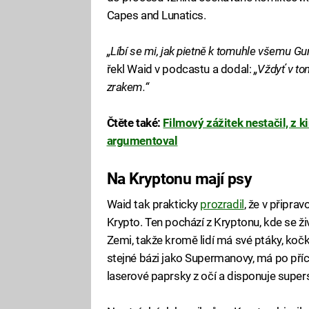
Capes and Lunatics.
„Líbí se mi, jak pietně k tomuhle všemu Gun
řekl Waid v podcastu a dodal:
„Vždyť v t
zrakem.“
Čtěte také:
Filmový zážitek nestačil, z k
argumentoval
Na Kryptonu mají psy
Waid tak prakticky
prozradil
, že v připr
Krypto. Ten pochází z Kryptonu, kde se 
Zemi, takže kromě lidí má své ptáky, kočky
stejné bázi jako Supermanovy, má po přích
laserové paprsky z očí a disponuje supersi