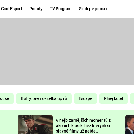
Cool Esport
Pořady
TV Program
Sledujte prima+
Hry
Zábava
MAFIA
ZÁBAVN
GALERI
GTA 6
NEJLEP
KINGDOM
KOMEDI
COME:
DELIVERANCE
CHUCK
House
Buffy, přemožitelka upírů
Escape
Plnej kotel
NORRIS
ESPORT
6 nejbizarnějších momentů z
DEADP
akčních klasik, bez kterých si
slavné filmy už nejde