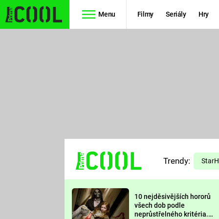
Menu
Filmy
Seriály
Hry
Seriály
Filmy
SIMPSONOVI
STAR WARS
HVĚZDNÁ
AVENGERS
BRÁNA
RYCHLE A
TEORIE
ZBĚSILE 10
Trendy:
VELKÉHO
Star
PREDÁTOR
TŘESKU
10 nejděsivějších hororů
FUTURAMA
všech dob podle
neprůstřelného kritéria.