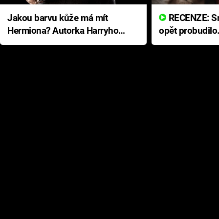
Jakou barvu kůže má mít
RECENZE: Smrtelné zlo se
Hermiona? Autorka Harryho
opět probudilo
Pottera přišla s ráznou
přichází s neo
odpovědí
hororovou nab