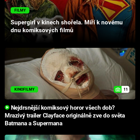
Cool Esport
FILMY
Pořady
Supergirl v kinech shořela. Míří k novému
dnu komiksových filmů
TV Program
Sledujte prima+
Přihlášení
11
KINOFILMY
Sledujte nás
Nejdrsnější komiksový horor všech dob?
Mrazivý trailer Clayface originálně zve do světa
Batmana a Supermana