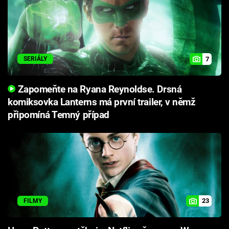
7
SERIÁLY
Zapomeňte na Ryana Reynoldse. Drsná
komiksovka Lanterns má první trailer, v němž
připomíná Temný případ
23
FILMY