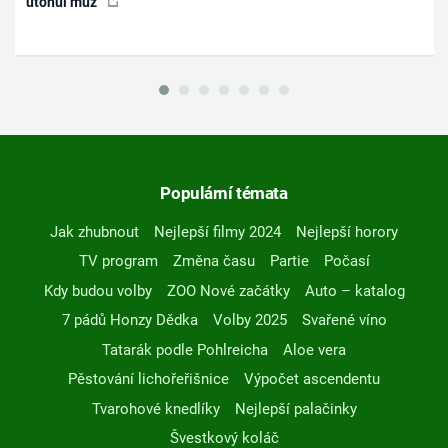
utonul muž
Populární témata
Jak zhubnout
Nejlepší filmy 2024
Nejlepší horory
TV program
Změna času
Partie
Počasí
Kdy budou volby
ZOO Nové začátky
Auto – katalog
7 pádů Honzy Dědka
Volby 2025
Svařené víno
Tatarák podle Pohlreicha
Aloe vera
Pěstování lichořeřišnice
Výpočet ascendentu
Tvarohové knedlíky
Nejlepší palačinky
Švestkový koláč