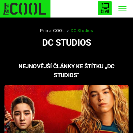
ŽIVĚ
STARHOUSE
BUFFY, PŘEMOŽITELKA UPÍRŮ
Trendy:
Prima COOL
DC Studios
DC STUDIOS
ESCAPE
PLNEJ KOTEL
AVENGERS 5
NEJNOVĚJŠÍ ČLÁNKY KE ŠTÍTKU „DC
STUDIOS“
Témata
Filmy
Seriály
Hry