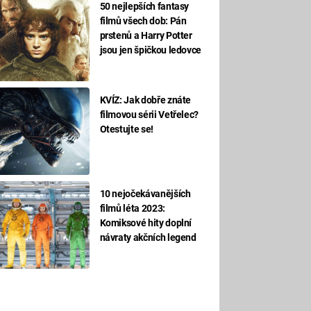
50 nejlepších fantasy
filmů všech dob: Pán
prstenů a Harry Potter
jsou jen špičkou ledovce
KVÍZ: Jak dobře znáte
filmovou sérii Vetřelec?
Otestujte se!
10 nejočekávanějších
filmů léta 2023:
Komiksové hity doplní
návraty akčních legend