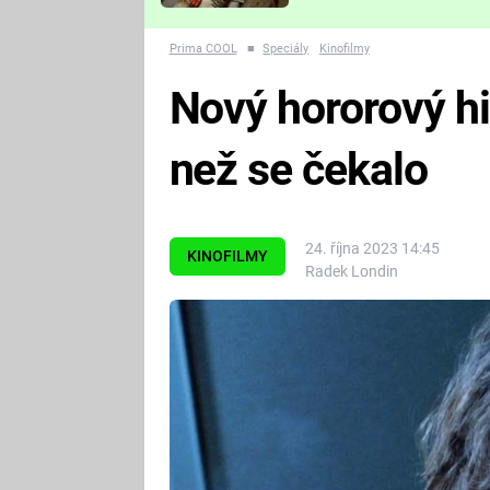
Které děsivé pecky vám
nejvíc zvednou tep?
Prima COOL
■
Speciály
Kinofilmy
Nový hororový hit
než se čekalo
24. října 2023 14:45
KINOFILMY
Radek Londin