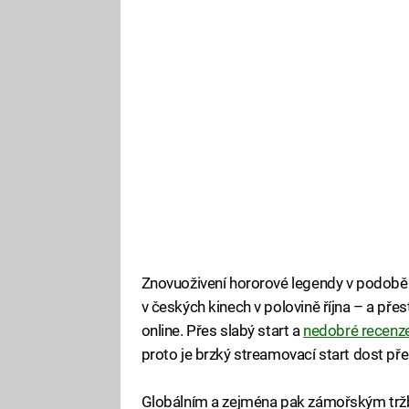
Znovuoživení hororové legendy v podobě 
v českých kinech v polovině října – a pře
online. Přes slabý start a
nedobré recenz
proto je brzký streamovací start dost pře
Globálním a zejména pak zámořským tržbá