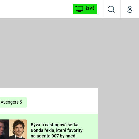
ŽIVĚ
Vyhledávání
Můj p
Prima+
É
CNN Prima NEWS
E
Prima FRESH
ŠÍ
Prima LIVING
E
Prima Ženy
Avengers 5
Prima LAJK
Bývalá castingová šéfka
OOL
Bonda řekla, které favority
Sledujte nás
na agenta 007 by hned