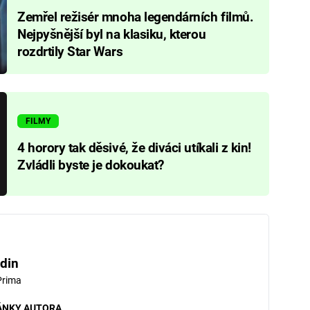
Zemřel režisér mnoha legendárních filmů.
Nejpyšnější byl na klasiku, kterou
rozdrtily Star Wars
FILMY
4 horory tak děsivé, že diváci utíkali z kin!
Zvládli byste je dokoukat?
din
Prima
ÁNKY AUTORA