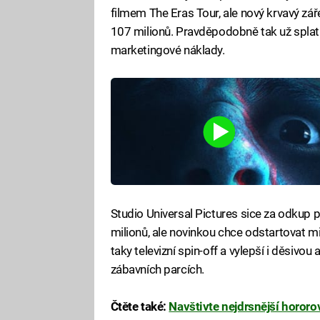
filmem The Eras Tour, ale nový krvavý zář
107 milionů. Pravděpodobně tak už splati
marketingové náklady.
Studio Universal Pictures sice za odkup 
milionů, ale novinkou chce odstartovat min
taky televizní spin-off a vylepší i děsivo
zábavních parcích.
Čtěte také:
Navštivte nejdrsnější hororo