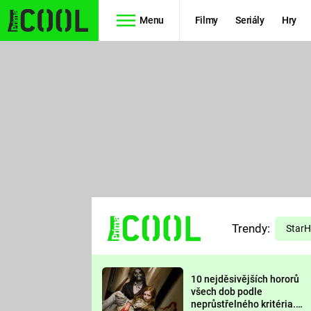
Menu
Filmy
Seriály
Hry
Seriály
Filmy
SIMPSONOVI
STAR WARS
HVĚZDNÁ
AVENGERS
BRÁNA
RYCHLE A
TEORIE
ZBĚSILE 10
Trendy:
VELKÉHO
Star
PREDÁTOR
TŘESKU
10 nejděsivějších hororů
FUTURAMA
všech dob podle
neprůstřelného kritéria.