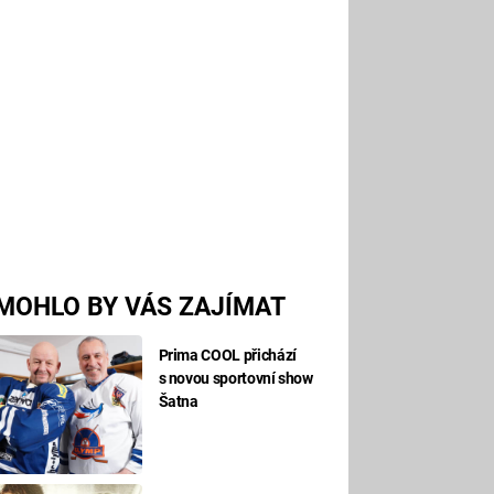
MOHLO BY VÁS ZAJÍMAT
Prima COOL přichází
s novou sportovní show
Šatna