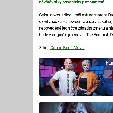
návštěvníky psychicky poznamená
Celou novou trilogii měl mít na starost D
oživil značku Halloween. Jenže v zákulisí 
nepovedené jedničce zásadní změnu a hle
bude v originálu jmenovat The Exorcist: 
Zdroj:
Comic Book Movie
Fa