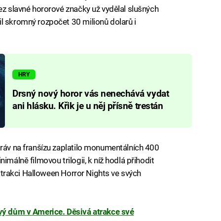
ez slavné hororové značky už vydělal slušných
l skromný rozpočet 30 milionů dolarů i
HRY
Drsný nový horor vás nenechává vydat
ani hlásku. Křik je u něj přísně trestán
práv na franšízu zaplatilo monumentálních 400
imálně filmovou trilogii, k níž hodlá přihodit
u atrakci Halloween Horror Nights ve svých
vý dům v Americe. Děsivá atrakce své