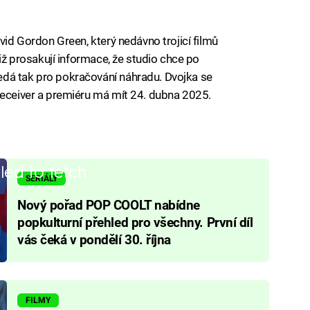
avid Gordon Green, který nedávno trojicí filmů
již prosakují informace, že studio chce po
dá tak pro pokračování náhradu. Dvojka se
Deceiver a premiéru má mít 24. dubna 2025.
iled to fetch
SERIÁLY
Nový pořad POP COOLT nabídne
popkulturní přehled pro všechny. První díl
vás čeká v pondělí 30. října
FILMY