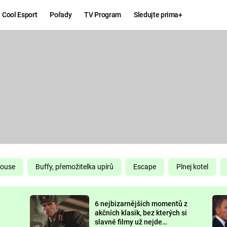
Cool Esport
Pořady
TV Program
Sledujte prima+
Hry
Zábava
MAFIA
ZÁBAVN
GALERI
GTA 6
NEJLEP
KINGDOM
KOMEDI
COME:
DELIVERANCE
CHUCK
House
Buffy, přemožitelka upírů
Escape
Plnej kotel
NORRIS
ESPORT
6 nejbizarnějších momentů z
DEADP
akčních klasik, bez kterých si
slavné filmy už nejde