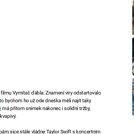
filmu Vymítač ďábla: Znamení víry odstartovalo
sto bychom ho už ode dneška měli najít taky
e
má přitom snímek nakonec i solidní tržby,
kvapivý.
m sice stále vládne Taylor Swift s koncertním