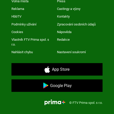
Volná místa
Press
Reklama
Castingy a výzvy
HbbTV
Kontakty
Podmínky užívání
Zpracování osobních údajů
Cookies
Nápověda
Vlastník FTV Prima spol. s
Redakce
r.o.
Nahlásit chybu
Nastavení soukromí
App Store
Google Play
© FTV Prima spol. s r.o.