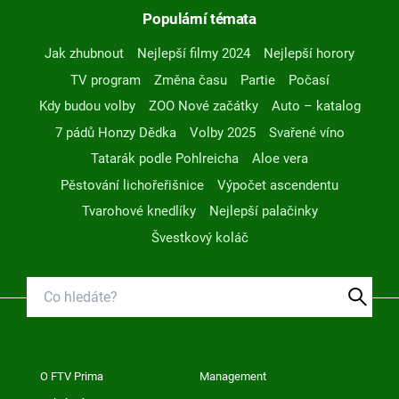
Populární témata
Jak zhubnout
Nejlepší filmy 2024
Nejlepší horory
TV program
Změna času
Partie
Počasí
Kdy budou volby
ZOO Nové začátky
Auto – katalog
7 pádů Honzy Dědka
Volby 2025
Svařené víno
Tatarák podle Pohlreicha
Aloe vera
Pěstování lichořeřišnice
Výpočet ascendentu
Tvarohové knedlíky
Nejlepší palačinky
Švestkový koláč
O FTV Prima
Management