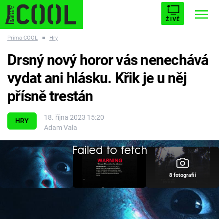
ŽIVĚ
Prima COOL
■
Hry
STARHOUSE
BUFFY, PŘEMOŽITELKA UPÍRŮ
Trendy:
Drsný nový horor vás nenechává
ESCAPE
PLNEJ KOTEL
AVENGERS 5
vydat ani hlásku. Křik je u něj
přísně trestán
18. října 2023 15:20
HRY
Adam Vala
Témata
Failed to fetch
Filmy
8 fotografií
Seriály
Hry
Milujete hororové příběhy a máte nervy z oceli?