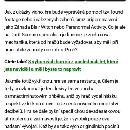
Jak z ukázky vidno, hra bude vyprávěná pomocí tzv. found-
footage neboli nalezených záběrů, čímž připomíná věci
jako Záhada Blair Witch nebo Paranormal Activity. Co je ale
na Don’t Scream speciální a jedinečné, je zcela nová
mechanika, která od hráčů bude vyžadovat, aby měli při
hraní stále zapnutý mikrofon. Proč?
Čtěte také:
8 výborných hororů z posledních let, které
jste neviděli a měli byste to napravit
Jakmile totiž vykřiknou, hra se sama restartuje. Cílem je
tedy prozkoumat jeden děsivý les ve zhruba
osmnáctiminutovém příběhu, aniž by hráč vydal hlásku –
respektive křik na úrovni blíže nestanoveného množství
decibelů. Hra se dále pyšní specifickou devadesátkovou
atmosférou a zajímavostí je, že ji vyrobili pouze dva
nadšení vývojáři. Kéž by se takových originálních počinů