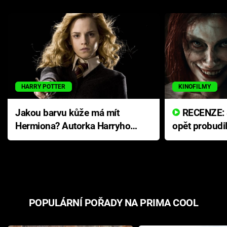
HARRY POTTER
KINOFILMY
Jakou barvu kůže má mít
RECENZE: Smrtelné zlo se
Hermiona? Autorka Harryho
opět probudi
Pottera přišla s ráznou
přichází s n
odpovědí
hororovou n
POPULÁRNÍ POŘADY NA PRIMA COOL