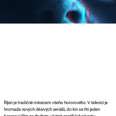
Pak bude drsná novinka přesně pro vás!
Cool Esport
Pořady
TV Program
Sledujte prima+
Přihlášení
Sledujte nás
Říjen je tradičně měsícem všeho hororového. V televizi je
hromada nových děsivých seriálů, do kin se řítí jeden