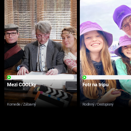
PŘEHRÁT
PŘEHRÁT
Mezi COOLky
Fotr na tripu
Komedie / Zábavný
Rodinný / Cestopisný