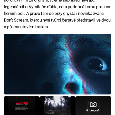
hororový film za druhým, včetně například návratu
legendárního Vymítače ďábla, no a podobně tomu pak i na
herním poli. A právě tam se brzy chystá i novinka zvaná
Don’t Scream, kterou nyní tvůrci čerstvě představili ve dvou
a půl minutovém traileru.
8 fotografií